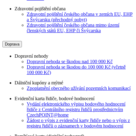
Zdravotní pojištění občana
Zdravotní pojištění českého občana v zemích EU, EHP
a Švýcarsku (přechodný pobyt)
Zdravotní pojištění českého občana mimo území
členských států EU, EHP či Švýcarska
Doprava
Dopravní nehody
Dopravní nehoda se škodou nad 100 000 Kč
Dopravní nehoda se škodou do 100 000 Kč (včetně
100 000 Kč)
Dálniční kupóny a mýtné
Zpoplatnění obecného užívání pozemních komunikací
Evidenční karta řidiče, bodové hodnocení
Vydání elektronického výpisu bodového hodnocení
řidiče z Centrálního registru řidičů prostřednictvím
CzechPOINT@home
Žádost o výpis z evidenční karty řidiče nebo o výpis z
registru řidičů o záznamech v bodovém hodnocení