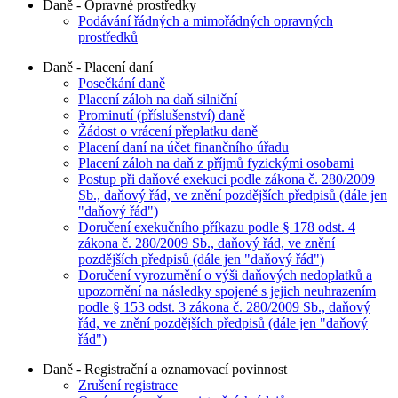
Daně - Opravné prostředky
Podávání řádných a mimořádných opravných
prostředků
Daně - Placení daní
Posečkání daně
Placení záloh na daň silniční
Prominutí (příslušenství) daně
Žádost o vrácení přeplatku daně
Placení daní na účet finančního úřadu
Placení záloh na daň z příjmů fyzickými osobami
Postup při daňové exekuci podle zákona č. 280/2009
Sb., daňový řád, ve znění pozdějších předpisů (dále jen
"daňový řád")
Doručení exekučního příkazu podle § 178 odst. 4
zákona č. 280/2009 Sb., daňový řád, ve znění
pozdějších předpisů (dále jen "daňový řád")
Doručení vyrozumění o výši daňových nedoplatků a
upozornění na následky spojené s jejich neuhrazením
podle § 153 odst. 3 zákona č. 280/2009 Sb., daňový
řád, ve znění pozdějších předpisů (dále jen "daňový
řád")
Daně - Registrační a oznamovací povinnost
Zrušení registrace