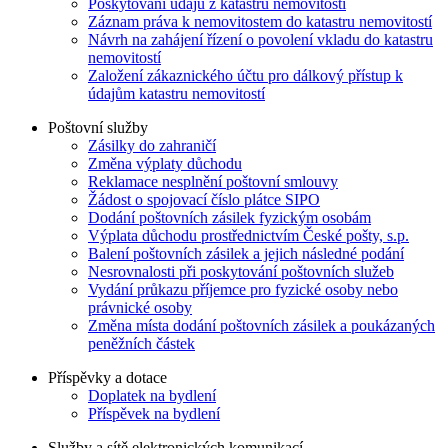
Poskytování údajů z katastru nemovitostí
Záznam práva k nemovitostem do katastru nemovitostí
Návrh na zahájení řízení o povolení vkladu do katastru
nemovitostí
Založení zákaznického účtu pro dálkový přístup k
údajům katastru nemovitostí
Poštovní služby
Zásilky do zahraničí
Změna výplaty důchodu
Reklamace nesplnění poštovní smlouvy
Žádost o spojovací číslo plátce SIPO
Dodání poštovních zásilek fyzickým osobám
Výplata důchodu prostřednictvím České pošty, s.p.
Balení poštovních zásilek a jejich následné podání
Nesrovnalosti při poskytování poštovních služeb
Vydání průkazu příjemce pro fyzické osoby nebo
právnické osoby
Změna místa dodání poštovních zásilek a poukázaných
peněžních částek
Příspěvky a dotace
Doplatek na bydlení
Příspěvek na bydlení
Služby a sítě elektronických komunikací