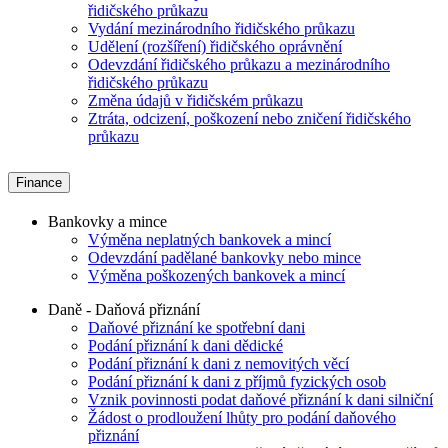
řidičského průkazu
Vydání mezinárodního řidičského průkazu
Udělení (rozšíření) řidičského oprávnění
Odevzdání řidičského průkazu a mezinárodního
řidičského průkazu
Změna údajů v řidičském průkazu
Ztráta, odcizení, poškození nebo zničení řidičského
průkazu
Finance
Bankovky a mince
Výměna neplatných bankovek a mincí
Odevzdání padělané bankovky nebo mince
Výměna poškozených bankovek a mincí
Daně - Daňová přiznání
Daňové přiznání ke spotřební dani
Podání přiznání k dani dědické
Podání přiznání k dani z nemovitých věcí
Podání přiznání k dani z příjmů fyzických osob
Vznik povinnosti podat daňové přiznání k dani silniční
Žádost o prodloužení lhůty pro podání daňového
přiznání