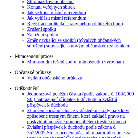
Shromažďování občanů
Konání veřejných sbírek
Jak se koná místní referendum
Jak vyhlásit místní referendum
Registrace politické strany nebo politického hnutí
Zrušení spolku
Založení spolku
Změny týkající se spolků (bývalých občanských
sdružení) související s novým občanským zákoníkem
Mimosoudní proces
Mimosoudní řešení sporu, mimosoudní vyrovnání
Občanské průkazy
Vydání občanského průkazu
Odškodnění
Jednorázová peněžní částka (podle zákona č. 108/2009
Sb.) nahrazující příplatek k důchodu a zvláštní
příspěvek k důchodu
Zhoršení sociální situace v důsledku škody na zdraví
způsobené trestným činem, které zakládá právo na
poskytnutí peněžité pomoci obětem trestné činnosti
Zvláštní příspěvek k důchodu podle zákona č.
357/2005 Sb., o ocenění účastníků národního boje za