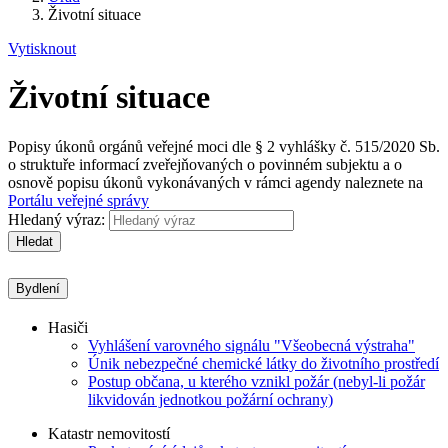
Životní situace
Vytisknout
Životní situace
Popisy úkonů orgánů veřejné moci dle § 2 vyhlášky č. 515/2020 Sb.
o struktuře informací zveřejňovaných o povinném subjektu a o
osnově popisu úkonů vykonávaných v rámci agendy naleznete na
Portálu veřejné správy
Hledaný výraz:
Hledat
Bydlení
Hasiči
Vyhlášení varovného signálu "Všeobecná výstraha"
Únik nebezpečné chemické látky do životního prostředí
Postup občana, u kterého vznikl požár (nebyl-li požár
likvidován jednotkou požární ochrany)
Katastr nemovitostí