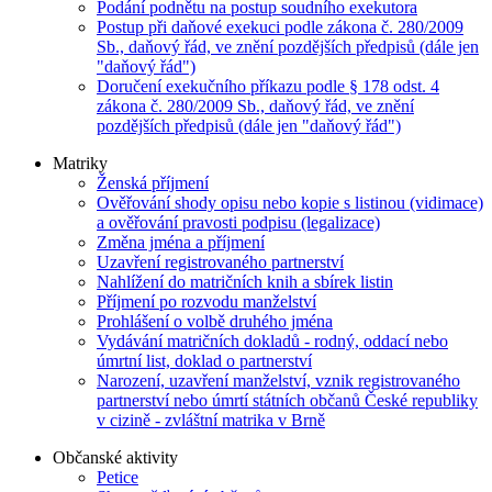
Podání podnětu na postup soudního exekutora
Postup při daňové exekuci podle zákona č. 280/2009
Sb., daňový řád, ve znění pozdějších předpisů (dále jen
"daňový řád")
Doručení exekučního příkazu podle § 178 odst. 4
zákona č. 280/2009 Sb., daňový řád, ve znění
pozdějších předpisů (dále jen "daňový řád")
Matriky
Ženská příjmení
Ověřování shody opisu nebo kopie s listinou (vidimace)
a ověřování pravosti podpisu (legalizace)
Změna jména a příjmení
Uzavření registrovaného partnerství
Nahlížení do matričních knih a sbírek listin
Příjmení po rozvodu manželství
Prohlášení o volbě druhého jména
Vydávání matričních dokladů - rodný, oddací nebo
úmrtní list, doklad o partnerství
Narození, uzavření manželství, vznik registrovaného
partnerství nebo úmrtí státních občanů České republiky
v cizině - zvláštní matrika v Brně
Občanské aktivity
Petice