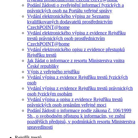
Podání žádosti o zveřejnění informací fyzických a
právnických osob na Portálu veřejné správy
Vydání elektronického výpisu ze Seznamu
kvalifikovaných dodavatelů prostřednictvím
CzechPOINT@home
Vydání elektronického výpisu z evidence Rejstříku
trestů právnických osob prostřednictvím
CzechPOINT@home
Vydání elektronického opisu z evidence přestupků
Rejstříku trestů
Jak žádat o informace z resortu Ministerstva vnitra
České republiky
Výpis z veřejného rejstříku
Vydání výpisu z evidence Rejstříku trestů fyzických
osob
Vydání výpisu z evidence Rejstříku trestů právnických
osob fyzickým osobám
Vydání výpisu a opisu z evidence Rejstříku trestů
právnických osob orgánům veřejné moci
Podání žádosti o informace podle zákona č. 106/1999
Sb., o svobodném přístupu k informacím, ve znění
pozdějších předpisů, v podmínkách resortu Ministerstva
spravedlnosti
Rejstřík trestů