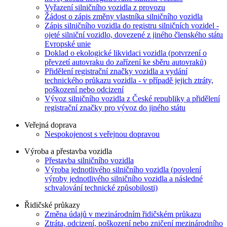
Vyřazení silničního vozidla z provozu
Žádost o zápis změny vlastníka silničního vozidla
Zápis silničního vozidla do registru silničních vozidel -
ojeté silniční vozidlo, dovezené z jiného členského státu
Evropské unie
Doklad o ekologické likvidaci vozidla (potvrzení o
převzetí autovraku do zařízení ke sběru autovraků)
Přidělení registrační značky vozidla a vydání
technického průkazu vozidla - v případě jejich ztráty,
poškození nebo odcizení
Vývoz silničního vozidla z České republiky a přidělení
registrační značky pro vývoz do jiného státu
Veřejná doprava
Nespokojenost s veřejnou dopravou
Výroba a přestavba vozidla
Přestavba silničního vozidla
Výroba jednotlivého silničního vozidla (povolení
výroby jednotlivého silničního vozidla a následné
schvalování technické způsobilosti)
Řidičské průkazy
Změna údajů v mezinárodním řidičském průkazu
Ztráta, odcizení, poškození nebo zničení mezinárodního