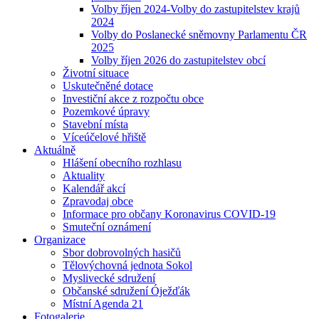
Volby říjen 2024-Volby do zastupitelstev krajů
2024
Volby do Poslanecké sněmovny Parlamentu ČR
2025
Volby říjen 2026 do zastupitelstev obcí
Životní situace
Uskutečněné dotace
Investiční akce z rozpočtu obce
Pozemkové úpravy
Stavební místa
Víceúčelové hřiště
Aktuálně
Hlášení obecního rozhlasu
Aktuality
Kalendář akcí
Zpravodaj obce
Informace pro občany Koronavirus COVID-19
Smuteční oznámení
Organizace
Sbor dobrovolných hasičů
Tělovýchovná jednota Sokol
Myslivecké sdružení
Občanské sdružení Óježďák
Místní Agenda 21
Fotogalerie