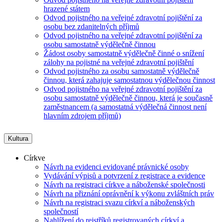
hrazené státem
Odvod pojistného na veřejné zdravotní pojištění za
osobu bez zdanitelných příjmů
Odvod pojistného na veřejné zdravotní pojištění za
osobu samostatně výdělečně činnou
Žádost osoby samostatně výdělečně činné o snížení
zálohy na pojistné na veřejné zdravotní pojištění
Odvod pojistného za osobu samostatně výdělečně
činnou, která zahajuje samostatnou výdělečnou činnost
Odvod pojistného na veřejné zdravotní pojištění za
osobu samostatně výdělečně činnou, která je současně
zaměstnancem (a samostatná výdělečná činnost není
hlavním zdrojem příjmů)
Kultura
Církve
Návrh na evidenci evidované právnické osoby
Vydávání výpisů a potvrzení z registrace a evidence
Návrh na registraci církve a náboženské společnosti
Návrh na přiznání oprávnění k výkonu zvláštních práv
Návrh na registraci svazu církví a náboženských
společností
Nahlížení do rejstříků registrovaných církví a