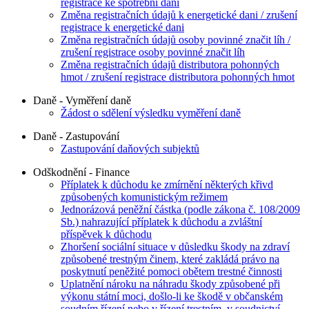
registrace ke spotřební dani
Změna registračních údajů k energetické dani / zrušení
registrace k energetické dani
Změna registračních údajů osoby povinné značit líh /
zrušení registrace osoby povinné značit líh
Změna registračních údajů distributora pohonných
hmot / zrušení registrace distributora pohonných hmot
Daně - Vyměření daně
Žádost o sdělení výsledku vyměření daně
Daně - Zastupování
Zastupování daňových subjektů
Odškodnění - Finance
Příplatek k důchodu ke zmírnění některých křivd
způsobených komunistickým režimem
Jednorázová peněžní částka (podle zákona č. 108/2009
Sb.) nahrazující příplatek k důchodu a zvláštní
příspěvek k důchodu
Zhoršení sociální situace v důsledku škody na zdraví
způsobené trestným činem, které zakládá právo na
poskytnutí peněžité pomoci obětem trestné činnosti
Uplatnění nároku na náhradu škody způsobené při
výkonu státní moci, došlo-li ke škodě v občanském
soudním řízení nebo v řízení trestním, v soudnictví