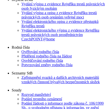
Vydání výpisu z evidence Rejstříku trestů právnických
osob fyzickým osobám
Vydání výpisu a opisu z evidence Rejstříku trestů
právnických osob orgánům veřejné moci
Vydání elektronického opisu z evidence přestupků
Rejstříku trestů
Vydání elektronického výpisu z evidence Rejstříku
trestů právnických osob prostřednictvím
CzechPOINT@home
Rodná čísla
Ověřování rodného čísla
Přidělení rodného čísla na žádost
Osvědčování rodného čísla
Potvrzování změny rodného čísla
Seznamy StB
Zpřístupnění svazků a dalších archivních materiálů
vzniklých činností bývalých bezpečnostních složek
Soudy
Rozvod manželství
Podání trestního oznámení
Podání žádosti o informace podle zákona č. 106/1999
Sb., o svobodném přístupu k informacím, ve znění