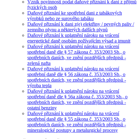
Vznik povinnosti podat daňové přiznání k dani z příjmů
fyzických osob
Daňové přiznání ke spotřební dani z tabákových
výrobků nebo ze surového tabáku
Daňové přiznání k dani z(e) elektřiny / pevných paliv /
zemního plynu a některých dalších plynů
Daňové přiznání k uplatnění nároku na vrácení
energetické daně osobám požívajícím výsad a imunit
Daňové přiznání k uplatnění nároku na vrácení
spotřební daně dle § 57 zákona č. 353/2003 Sb., o
spotřebních daních, ve znění pozdějších předpisů -
zelená nafta
Daňové přiznání k uplatnění nároku na vrácení
spotřební daně dle § 56 zákona č. 353/2003 Sb., o
spotřebních daních, ve znění pozdějších předpisů -
výroba tepla
Daňové přiznání k uplatnění nároku na vrácení
spotřební daně dle § 56a zákona č. 353/2003 Sb., o
spotřebních daních, ve znění pozdějších předpisů -
ostatní benziny
Daňové přiznání k uplatnění nároku na vrácení
spotřební daně dle § 55 zákona č. 353/2003 Sb., o
spotřebních daních, ve znění pozdějších předpisů -
mineralogické postupy a metalurgické procesy