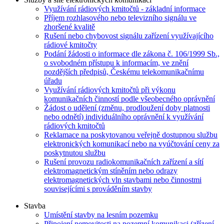
Využívání rádiových kmitočtů - základní informace
Příjem rozhlasového nebo televizního signálu ve
zhoršené kvalitě
Rušení nebo chybovost signálu zařízení využívajícího
rádiové kmitočty
Podání žádosti o informace dle zákona č. 106/1999 Sb.,
o svobodném přístupu k informacím, ve znění
pozdějších předpisů, Českému telekomunikačnímu
úřadu
Využívání rádiových kmitočtů při výkonu
komunikačních činností podle všeobecného oprávnění
Žádost o udělení (změnu, prodloužení doby platnosti
nebo odnětí) individuálního oprávnění k využívání
rádiových kmitočtů
Reklamace na poskytovanou veřejně dostupnou službu
elektronických komunikací nebo na vyúčtování ceny za
poskytnutou službu
Rušení provozu radiokomunikačních zařízení a sítí
elektromagnetickým stíněním nebo odrazy
elektromagnetických vln stavbami nebo činnostmi
souvisejícími s prováděním stavby
Stavba
Umístění stavby na lesním pozemku
Připojení nemovitosti na pozemní komunikaci (zřízení