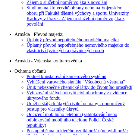
Zájem o služební poměr vojáka z povolání
Studium na Univerzitě obrany nebo na Vojenském
oboru při Fakultě tělesné výchovy a sportu Univerzity
Karlovy v Praze - Zájem o služební poměr vojáka z
povolání
Armáda - Převod majetku
Úplatný převod nepotřebného movitého majetku
Úplatný převod nepotřebného nemovitého majetku do
vlastnictví fyzických a právnických osob
Armáda - Vojenská kontrarozvědka
Ochrana občanů
Podnět k instalování kamerového systému
Vyhlášení varovného signálu "Všeobecná výstraha"
Únik nebezpečné chemické látky do životního prostředí
Vyřazování stálých úkrytů civilní ochrany z evidence
úkrytového fondu
Údržba stálých úkrytů civilní ochrany - doporučený
postup pro vlastníky úkrytů
Odcizení mobilního telefonu (zablokování nebo
odblokování mobilního telefonu Policií České
republiky)
Postup občana, u kterého vznikl požár (nebyl-li požár