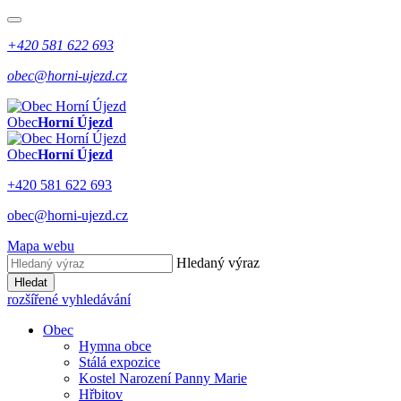
+420 581 622 693
obec@horni-ujezd.cz
Obec
Horní Újezd
Obec
Horní Újezd
+420 581 622 693
obec@horni-ujezd.cz
Mapa webu
Hledaný výraz
Hledat
rozšířené vyhledávání
Obec
Hymna obce
Stálá expozice
Kostel Narození Panny Marie
Hřbitov