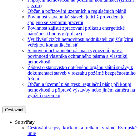
sjezdu)
Občan a pořizování územních a regulačních plánů
Povinnost stavebníků staveb, jejichž provedení je
spojeno se zemními pracemi
Povinnost zajistit zpracování průkazu energetické
náročnosti budovy (průkaz)
Využívání cizích nemovitostí podnikateli zajišťujícími
veřejnou komunikační síť
Stanovení ochranného pásma a vymezení práv a
povinností vlastníka ochranného pásma a vlastníků
nemovitostí
Žádost o stanovisko dotčeného orgánu státní správy k
dokumentaci staveb v rozsahu požárně bezpečnostního
řešení
Občan a územní plán (resp. regulační plán) při koupi
nemovitosti a přípravě výstavby nebo jiném záměru na
využití pozemku
Cestování
Se zvířaty
Cestování se psy, kočkami a fretkami v rámci Evropské
unie