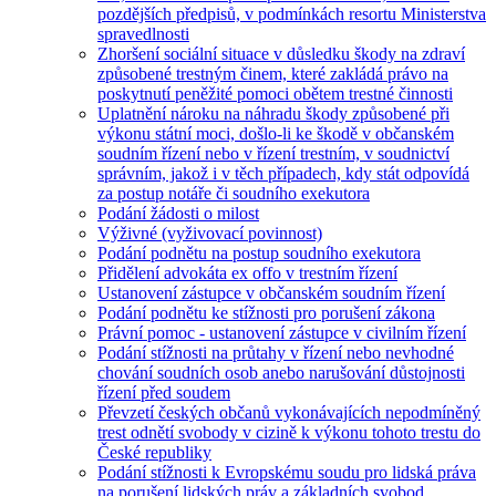
pozdějších předpisů, v podmínkách resortu Ministerstva
spravedlnosti
Zhoršení sociální situace v důsledku škody na zdraví
způsobené trestným činem, které zakládá právo na
poskytnutí peněžité pomoci obětem trestné činnosti
Uplatnění nároku na náhradu škody způsobené při
výkonu státní moci, došlo-li ke škodě v občanském
soudním řízení nebo v řízení trestním, v soudnictví
správním, jakož i v těch případech, kdy stát odpovídá
za postup notáře či soudního exekutora
Podání žádosti o milost
Výživné (vyživovací povinnost)
Podání podnětu na postup soudního exekutora
Přidělení advokáta ex offo v trestním řízení
Ustanovení zástupce v občanském soudním řízení
Podání podnětu ke stížnosti pro porušení zákona
Právní pomoc - ustanovení zástupce v civilním řízení
Podání stížnosti na průtahy v řízení nebo nevhodné
chování soudních osob anebo narušování důstojnosti
řízení před soudem
Převzetí českých občanů vykonávajících nepodmíněný
trest odnětí svobody v cizině k výkonu tohoto trestu do
České republiky
Podání stížnosti k Evropskému soudu pro lidská práva
na porušení lidských práv a základních svobod