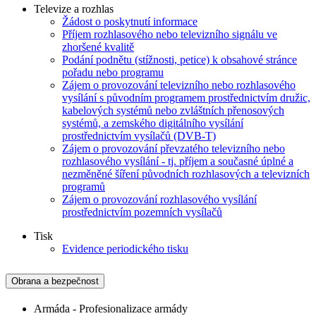
Televize a rozhlas
Žádost o poskytnutí informace
Příjem rozhlasového nebo televizního signálu ve
zhoršené kvalitě
Podání podnětu (stížnosti, petice) k obsahové stránce
pořadu nebo programu
Zájem o provozování televizního nebo rozhlasového
vysílání s původním programem prostřednictvím družic,
kabelových systémů nebo zvláštních přenosových
systémů, a zemského digitálního vysílání
prostřednictvím vysílačů (DVB-T)
Zájem o provozování převzatého televizního nebo
rozhlasového vysílání - tj. příjem a současné úplné a
nezměněné šíření původních rozhlasových a televizních
programů
Zájem o provozování rozhlasového vysílání
prostřednictvím pozemních vysílačů
Tisk
Evidence periodického tisku
Obrana a bezpečnost
Armáda - Profesionalizace armády