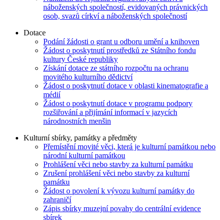
náboženských společností, evidovaných právnických
osob, svazů církví a náboženských společností
Dotace
Podání žádosti o grant u odboru umění a knihoven
Žádost o poskytnutí prostředků ze Státního fondu
kultury České republiky
Získání dotace ze státního rozpočtu na ochranu
movitého kulturního dědictví
Žádost o poskytnutí dotace v oblasti kinematografie a
médií
Žádost o poskytnutí dotace v programu podpory
rozšiřování a přijímání informací v jazycích
národnostních menšin
Kulturní sbírky, památky a předměty
Přemístění movité věci, která je kulturní památkou nebo
národní kulturní památkou
Prohlášení věci nebo stavby za kulturní památku
Zrušení prohlášení věci nebo stavby za kulturní
památku
Žádost o povolení k vývozu kulturní památky do
zahraničí
Zápis sbírky muzejní povahy do centrální evidence
sbírek