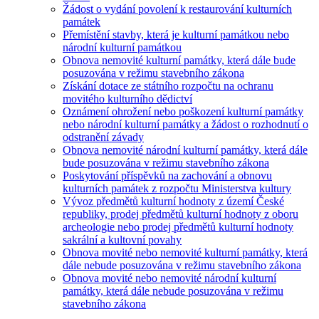
Žádost o vydání povolení k restaurování kulturních
památek
Přemístění stavby, která je kulturní památkou nebo
národní kulturní památkou
Obnova nemovité kulturní památky, která dále bude
posuzována v režimu stavebního zákona
Získání dotace ze státního rozpočtu na ochranu
movitého kulturního dědictví
Oznámení ohrožení nebo poškození kulturní památky
nebo národní kulturní památky a žádost o rozhodnutí o
odstranění závady
Obnova nemovité národní kulturní památky, která dále
bude posuzována v režimu stavebního zákona
Poskytování příspěvků na zachování a obnovu
kulturních památek z rozpočtu Ministerstva kultury
Vývoz předmětů kulturní hodnoty z území České
republiky, prodej předmětů kulturní hodnoty z oboru
archeologie nebo prodej předmětů kulturní hodnoty
sakrální a kultovní povahy
Obnova movité nebo nemovité kulturní památky, která
dále nebude posuzována v režimu stavebního zákona
Obnova movité nebo nemovité národní kulturní
památky, která dále nebude posuzována v režimu
stavebního zákona