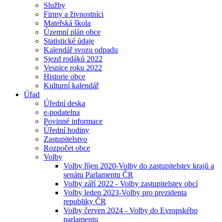
Služby
Firmy a živnostníci
Mateřská škola
Územní plán obce
Statistické údaje
Kalendář svozu odpadu
Sjezd rodáků 2022
Vesnice roku 2022
Historie obce
Kulturní kalendář
Úřad
Úřední deska
e-podatelna
Povinné informace
Úřední hodiny
Zastupitelstvo
Rozpočet obce
Volby
Volby říjen 2020-Volby do zastupitelstev krajů a
senátu Parlamentu ČR
Volby září 2022 - Volby zastupitelstev obcí
Volby leden 2023-Volby pro prezidenta
republiky ČR
Volby červen 2024 - Volby do Evropského
parlamentu