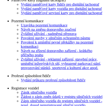
Paměťové karty (digitální tachograf)
Vydání paměťové karty řidiče pro digitální tachograf
Vydání paměťové karty vozidla pro digitální tachograf
Vydání paměťové servisní karty pro digitální tachograf
Pozemní komunikace
Uzavírka pozemní komunikace
Návrh na změnu dopravního značení
Zvláštní užívání - nadměrná přeprava
Povolení stavby v silničním ochranném pásmu
Povolení k umístění pevné překážky na pozemní
komunikaci
Návrh na zřízení dopravního zařízení - krátkého
příčného prahu
Zvláštní užívání - reklamní zařízení, stavební práce,
umístění inženýrských sítí, vyhrazené parkovací stání,
provozování stánků, sportovní a kulturní akce apod.
Profesní způsobilost řidiče
Vydání průkazu profesní způsobilosti řidiče
Registrace vozidel
Zánik silničního vozidla
Žádost o zápis změn údajů v registru silničních vozidel
Zápis silničního vozidla do registru silničních vozidel -
nové, dosud neregistrované silniční vozidlo