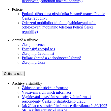
likvidován jednotkou požární ochrany)
Policie
Podání stížnosti na příslušníka či zaměstnance Policie
České republiky
Odcizení mobilního telefonu (zablokování nebo
odblokování mobilního telefonu Policií České
republiky)
Zbraně a střelivo
Zbrojní licence
Evropský zbrojní pas
Zbrojní průvodní list
Průkaz zbraně a znehodnocení zbraně
Zbrojní průkaz
Občan a stát
Archivy a statistiky
Žádost o statistické informace
Využívání archivních informací
Vyplňování a zasílání statistických informací
respondenty Českého statistického úřadu
Jak žádat o statistické informace dle zákona č. 89/1995
Sb., o státní statistické službě