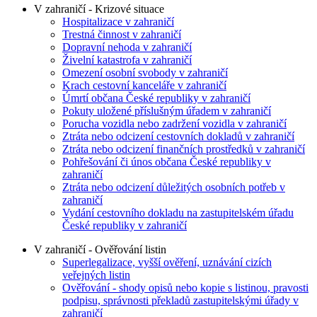
V zahraničí - Krizové situace
Hospitalizace v zahraničí
Trestná činnost v zahraničí
Dopravní nehoda v zahraničí
Živelní katastrofa v zahraničí
Omezení osobní svobody v zahraničí
Krach cestovní kanceláře v zahraničí
Úmrtí občana České republiky v zahraničí
Pokuty uložené příslušným úřadem v zahraničí
Porucha vozidla nebo zadržení vozidla v zahraničí
Ztráta nebo odcizení cestovních dokladů v zahraničí
Ztráta nebo odcizení finančních prostředků v zahraničí
Pohřešování či únos občana České republiky v
zahraničí
Ztráta nebo odcizení důležitých osobních potřeb v
zahraničí
Vydání cestovního dokladu na zastupitelském úřadu
České republiky v zahraničí
V zahraničí - Ověřování listin
Superlegalizace, vyšší ověření, uznávání cizích
veřejných listin
Ověřování - shody opisů nebo kopie s listinou, pravosti
podpisu, správnosti překladů zastupitelskými úřady v
zahraničí