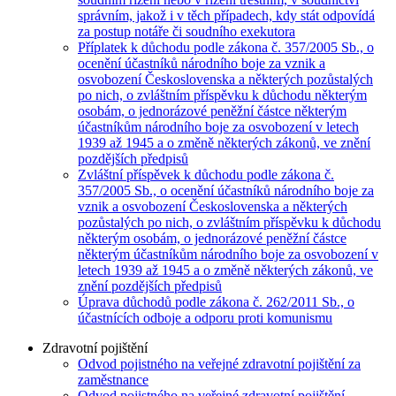
správním, jakož i v těch případech, kdy stát odpovídá
za postup notáře či soudního exekutora
Příplatek k důchodu podle zákona č. 357/2005 Sb., o
ocenění účastníků národního boje za vznik a
osvobození Československa a některých pozůstalých
po nich, o zvláštním příspěvku k důchodu některým
osobám, o jednorázové peněžní částce některým
účastníkům národního boje za osvobození v letech
1939 až 1945 a o změně některých zákonů, ve znění
pozdějších předpisů
Zvláštní příspěvek k důchodu podle zákona č.
357/2005 Sb., o ocenění účastníků národního boje za
vznik a osvobození Československa a některých
pozůstalých po nich, o zvláštním příspěvku k důchodu
některým osobám, o jednorázové peněžní částce
některým účastníkům národního boje za osvobození v
letech 1939 až 1945 a o změně některých zákonů, ve
znění pozdějších předpisů
Úprava důchodů podle zákona č. 262/2011 Sb., o
účastnících odboje a odporu proti komunismu
Zdravotní pojištění
Odvod pojistného na veřejné zdravotní pojištění za
zaměstnance
Odvod pojistného na veřejné zdravotní pojištění