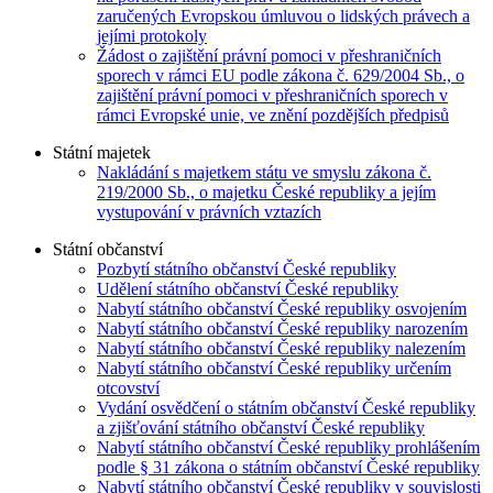
zaručených Evropskou úmluvou o lidských právech a
jejími protokoly
Žádost o zajištění právní pomoci v přeshraničních
sporech v rámci EU podle zákona č. 629/2004 Sb., o
zajištění právní pomoci v přeshraničních sporech v
rámci Evropské unie, ve znění pozdějších předpisů
Státní majetek
Nakládání s majetkem státu ve smyslu zákona č.
219/2000 Sb., o majetku České republiky a jejím
vystupování v právních vztazích
Státní občanství
Pozbytí státního občanství České republiky
Udělení státního občanství České republiky
Nabytí státního občanství České republiky osvojením
Nabytí státního občanství České republiky narozením
Nabytí státního občanství České republiky nalezením
Nabytí státního občanství České republiky určením
otcovství
Vydání osvědčení o státním občanství České republiky
a zjišťování státního občanství České republiky
Nabytí státního občanství České republiky prohlášením
podle § 31 zákona o státním občanství České republiky
Nabytí státního občanství České republiky v souvislosti