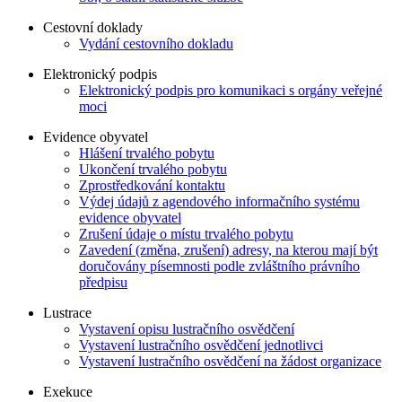
Cestovní doklady
Vydání cestovního dokladu
Elektronický podpis
Elektronický podpis pro komunikaci s orgány veřejné
moci
Evidence obyvatel
Hlášení trvalého pobytu
Ukončení trvalého pobytu
Zprostředkování kontaktu
Výdej údajů z agendového informačního systému
evidence obyvatel
Zrušení údaje o místu trvalého pobytu
Zavedení (změna, zrušení) adresy, na kterou mají být
doručovány písemnosti podle zvláštního právního
předpisu
Lustrace
Vystavení opisu lustračního osvědčení
Vystavení lustračního osvědčení jednotlivci
Vystavení lustračního osvědčení na žádost organizace
Exekuce