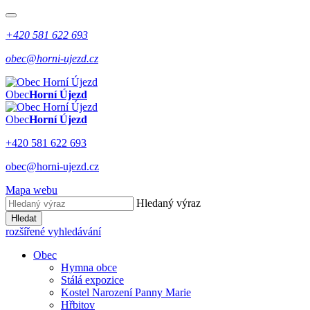
+420 581 622 693
obec@horni-ujezd.cz
Obec
Horní Újezd
Obec
Horní Újezd
+420 581 622 693
obec@horni-ujezd.cz
Mapa webu
Hledaný výraz
Hledat
rozšířené vyhledávání
Obec
Hymna obce
Stálá expozice
Kostel Narození Panny Marie
Hřbitov