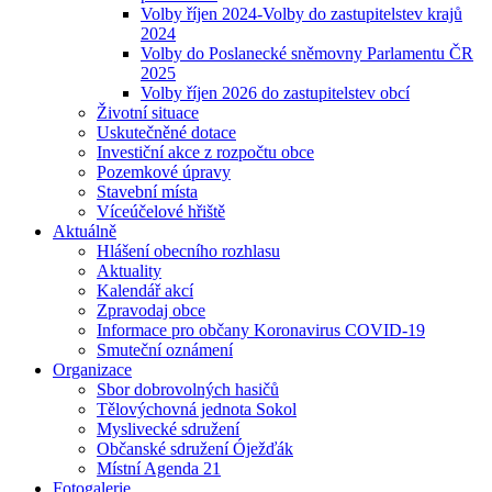
Volby říjen 2024-Volby do zastupitelstev krajů
2024
Volby do Poslanecké sněmovny Parlamentu ČR
2025
Volby říjen 2026 do zastupitelstev obcí
Životní situace
Uskutečněné dotace
Investiční akce z rozpočtu obce
Pozemkové úpravy
Stavební místa
Víceúčelové hřiště
Aktuálně
Hlášení obecního rozhlasu
Aktuality
Kalendář akcí
Zpravodaj obce
Informace pro občany Koronavirus COVID-19
Smuteční oznámení
Organizace
Sbor dobrovolných hasičů
Tělovýchovná jednota Sokol
Myslivecké sdružení
Občanské sdružení Óježďák
Místní Agenda 21
Fotogalerie