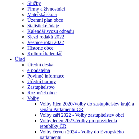
Služby
Firmy a živnostníci
Mateřská škola
Územní plán obce
Statistické údaje
Kalendář svozu odpadu
Sjezd rodáků 2022
Vesnice roku 2022
Historie obce
Kulturní kalendář
Úřad
Úřední deska
e-podatelna
Povinné informace
Úřední hodiny
Zastupitelstvo
Rozpočet obce
Volby
Volby říjen 2020-Volby do zastupitelstev krajů a
senátu Parlamentu ČR
Volby září 2022 - Volby zastupitelstev obcí
Volby leden 2023-Volby pro prezidenta
republiky ČR
Volby červen 2024 - Volby do Evropského
parlamentu