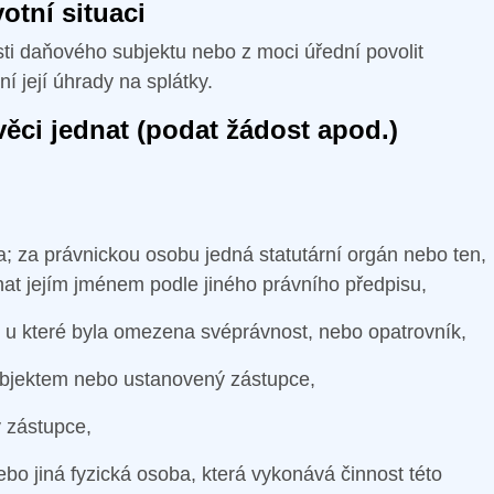
otní situaci
i daňového subjektu nebo z moci úřední povolit
í její úhrady na splátky.
věci jednat (podat žádost apod.)
a; za právnickou osobu jedná statutární orgán nebo ten,
nat jejím jménem podle jiného právního předpisu,
 u které byla omezena svéprávnost, nebo opatrovník,
jektem nebo ustanovený zástupce,
 zástupce,
o jiná fyzická osoba, která vykonává činnost této