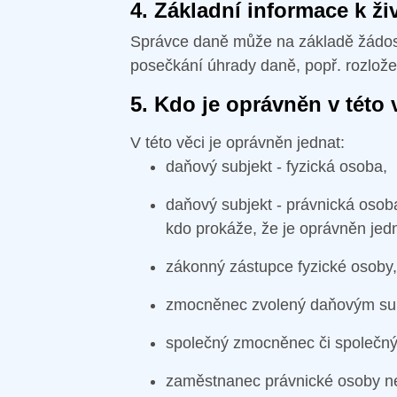
4. Základní informace k živ
Správce daně může na základě žádost
posečkání úhrady daně, popř. rozložen
5. Kdo je oprávněn v této 
V této věci je oprávněn jednat:
daňový subjekt - fyzická osoba,
daňový subjekt - právnická osob
kdo prokáže, že je oprávněn jed
zákonný zástupce fyzické osoby,
zmocněnec zvolený daňovým sub
společný zmocněnec či společný
zaměstnanec právnické osoby neb