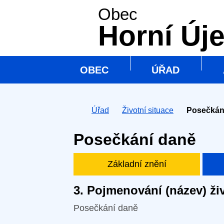
Obec
Horní Új
OBEC
ÚŘAD
Úvodní stránka
Úřad
Životní situace
Posečkání
Posečkání daně
Základní znění
3. Pojmenování (název) živ
Posečkání daně