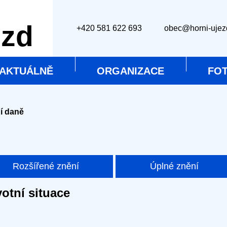
ezd
+420 581 622 693
obec@horni-uje
AKTUÁLNĚ
ORGANIZACE
FO
 daně
Rozšířené znění
Úplné znění
otní situace