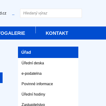
Hledat
zd.cz
Mapa webu
TOGALERIE
KONTAKT
Vytisknout
Úřad
Úřední deska
e-podatelna
Povinné informace
Úřední hodiny
Zastupitelstvo