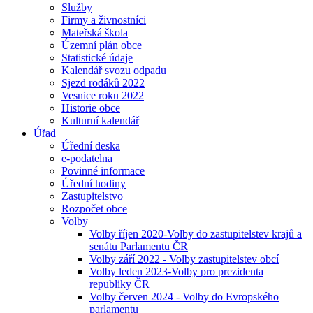
Služby
Firmy a živnostníci
Mateřská škola
Územní plán obce
Statistické údaje
Kalendář svozu odpadu
Sjezd rodáků 2022
Vesnice roku 2022
Historie obce
Kulturní kalendář
Úřad
Úřední deska
e-podatelna
Povinné informace
Úřední hodiny
Zastupitelstvo
Rozpočet obce
Volby
Volby říjen 2020-Volby do zastupitelstev krajů a
senátu Parlamentu ČR
Volby září 2022 - Volby zastupitelstev obcí
Volby leden 2023-Volby pro prezidenta
republiky ČR
Volby červen 2024 - Volby do Evropského
parlamentu