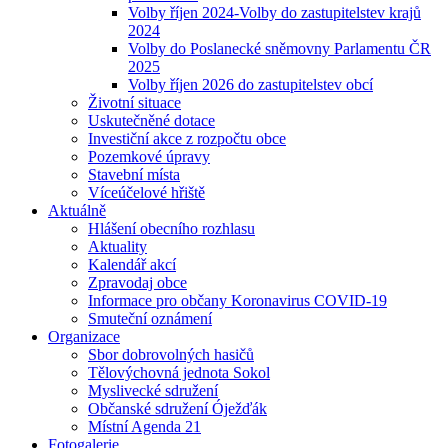
Volby říjen 2024-Volby do zastupitelstev krajů
2024
Volby do Poslanecké sněmovny Parlamentu ČR
2025
Volby říjen 2026 do zastupitelstev obcí
Životní situace
Uskutečněné dotace
Investiční akce z rozpočtu obce
Pozemkové úpravy
Stavební místa
Víceúčelové hřiště
Aktuálně
Hlášení obecního rozhlasu
Aktuality
Kalendář akcí
Zpravodaj obce
Informace pro občany Koronavirus COVID-19
Smuteční oznámení
Organizace
Sbor dobrovolných hasičů
Tělovýchovná jednota Sokol
Myslivecké sdružení
Občanské sdružení Óježďák
Místní Agenda 21
Fotogalerie