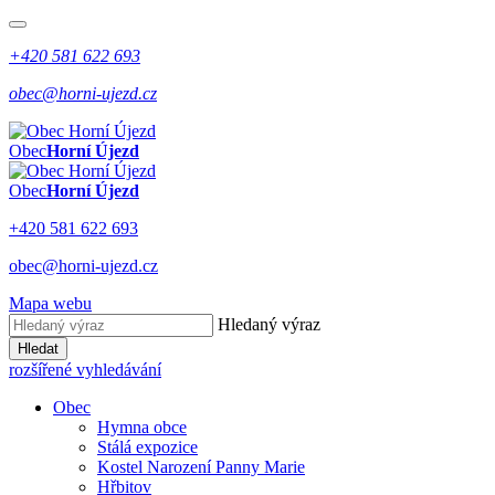
+420 581 622 693
obec@horni-ujezd.cz
Obec
Horní Újezd
Obec
Horní Újezd
+420 581 622 693
obec@horni-ujezd.cz
Mapa webu
Hledaný výraz
Hledat
rozšířené vyhledávání
Obec
Hymna obce
Stálá expozice
Kostel Narození Panny Marie
Hřbitov