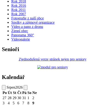
Rok 2018
Rok 2016
Rok 2011
Rok 2007
Fotografie z naší obce
Spolky a zájmové organizace
Video a pano z dronu
Zimní obec
Panorama 360°
Videogalerie
Senioři
Zjednodušená verze stránek nejen pro seniory
Kalendář
Srpen
2026
Po
Út
St
Čt
Pá
So
Ne
27
28
29
30
31
1
2
3
4
5
6
7
8
9