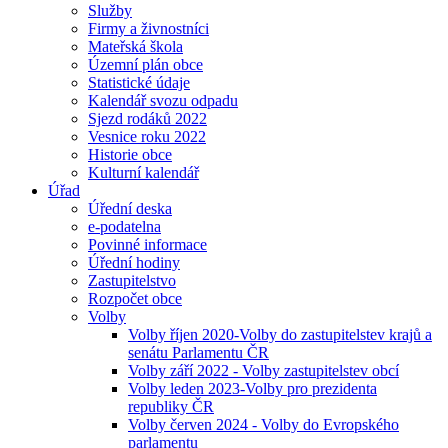
Služby
Firmy a živnostníci
Mateřská škola
Územní plán obce
Statistické údaje
Kalendář svozu odpadu
Sjezd rodáků 2022
Vesnice roku 2022
Historie obce
Kulturní kalendář
Úřad
Úřední deska
e-podatelna
Povinné informace
Úřední hodiny
Zastupitelstvo
Rozpočet obce
Volby
Volby říjen 2020-Volby do zastupitelstev krajů a
senátu Parlamentu ČR
Volby září 2022 - Volby zastupitelstev obcí
Volby leden 2023-Volby pro prezidenta
republiky ČR
Volby červen 2024 - Volby do Evropského
parlamentu