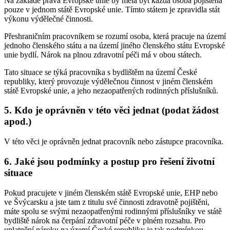
Na základě práva Evropské unie by měla být každá osoba pojištěna
pouze v jednom státě Evropské unie. Tímto státem je zpravidla stát
výkonu výdělečné činnosti.
Přeshraničním pracovníkem se rozumí osoba, která pracuje na území
jednoho členského státu a na území jiného členského státu Evropské
unie bydlí. Nárok na plnou zdravotní péči má v obou státech.
Tato situace se týká pracovníka s bydlištěm na území České
republiky, který provozuje výdělečnou činnost v jiném členském
státě Evropské unie, a jeho nezaopatřených rodinných příslušníků.
5. Kdo je oprávněn v této věci jednat (podat žádost
apod.)
V této věci je oprávněn jednat pracovník nebo zástupce pracovníka.
6. Jaké jsou podmínky a postup pro řešení životní
situace
Pokud pracujete v jiném členském státě Evropské unie, EHP nebo
ve Švýcarsku a jste tam z titulu své činnosti zdravotně pojištěni,
máte spolu se svými nezaopatřenými rodinnými příslušníky ve státě
bydliště nárok na čerpání zdravotní péče v plném rozsahu. Pro
uplatnění nároku na území České republiky je tak podmínkou