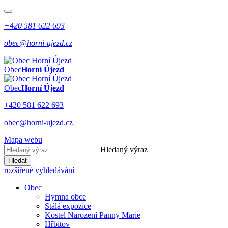
+420 581 622 693
obec@horni-ujezd.cz
Obec
Horní Újezd
Obec
Horní Újezd
+420 581 622 693
obec@horni-ujezd.cz
Mapa webu
Hledaný výraz
Hledat
rozšířené vyhledávání
Obec
Hymna obce
Stálá expozice
Kostel Narození Panny Marie
Hřbitov