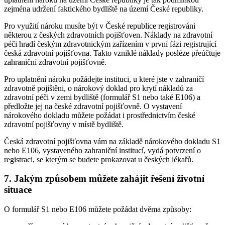
zejména udržení faktického bydliště na území České republiky.
Pro využití nároku musíte být v České republice registrováni
některou z českých zdravotních pojišťoven. Náklady na zdravotní
péči hradí českým zdravotnickým zařízením v první fázi registrující
česká zdravotní pojišťovna. Takto vzniklé náklady posléze přeúčtuje
zahraniční zdravotní pojišťovně.
Pro uplatnění nároku požádejte instituci, u které jste v zahraničí
zdravotně pojištěni, o nárokový doklad pro krytí nákladů za
zdravotní péči v zemi bydliště (formulář S1 nebo také E106) a
předložte jej na české zdravotní pojišťovně. O vystavení
nárokového dokladu můžete požádat i prostřednictvím české
zdravotní pojišťovny v místě bydliště.
Česká zdravotní pojišťovna vám na základě nárokového dokladu S1
nebo E106, vystaveného zahraniční institucí, vydá potvrzení o
registraci, se kterým se budete prokazovat u českých lékařů.
7. Jakým způsobem můžete zahájit řešení životní
situace
O formulář S1 nebo E106 můžete požádat dvěma způsoby: