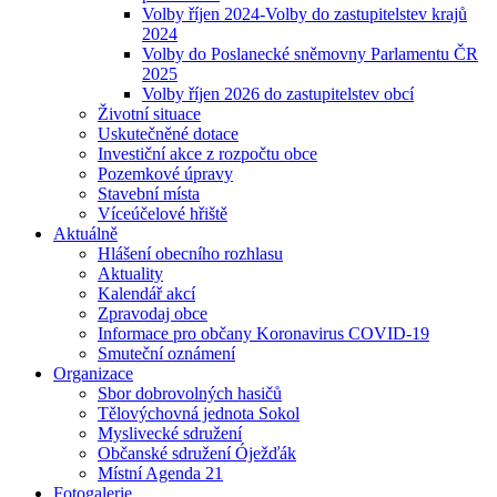
Volby říjen 2024-Volby do zastupitelstev krajů
2024
Volby do Poslanecké sněmovny Parlamentu ČR
2025
Volby říjen 2026 do zastupitelstev obcí
Životní situace
Uskutečněné dotace
Investiční akce z rozpočtu obce
Pozemkové úpravy
Stavební místa
Víceúčelové hřiště
Aktuálně
Hlášení obecního rozhlasu
Aktuality
Kalendář akcí
Zpravodaj obce
Informace pro občany Koronavirus COVID-19
Smuteční oznámení
Organizace
Sbor dobrovolných hasičů
Tělovýchovná jednota Sokol
Myslivecké sdružení
Občanské sdružení Óježďák
Místní Agenda 21
Fotogalerie