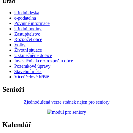
Úřad
Úřední deska
e-podatelna
Povinné informace
Úřední hodiny
Zastupitelstvo
Rozpočet obce
Volby
Životní situace
Uskutečněné dotace
Investiční akce z rozpočtu obce
Pozemkové úpravy
Stavební místa
Víceúčelové hřiště
Senioři
Zjednodušená verze stránek nejen pro seniory
Kalendář