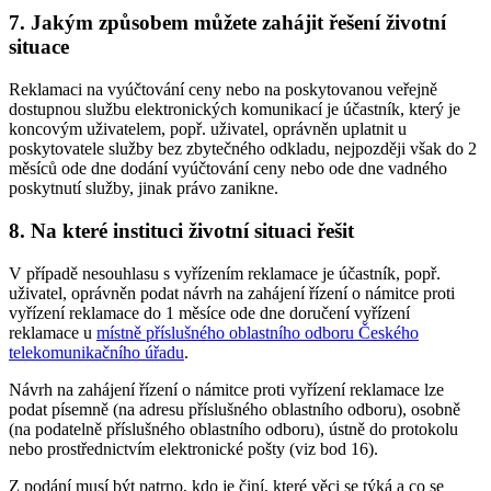
7. Jakým způsobem můžete zahájit řešení životní
situace
Reklamaci na vyúčtování ceny nebo na poskytovanou veřejně
dostupnou službu elektronických komunikací je účastník, který je
koncovým uživatelem, popř. uživatel, oprávněn uplatnit u
poskytovatele služby bez zbytečného odkladu, nejpozději však do 2
měsíců ode dne dodání vyúčtování ceny nebo ode dne vadného
poskytnutí služby, jinak právo zanikne.
8. Na které instituci životní situaci řešit
V případě nesouhlasu s vyřízením reklamace je účastník, popř.
uživatel, oprávněn podat návrh na zahájení řízení o námitce proti
vyřízení reklamace do 1 měsíce ode dne doručení vyřízení
reklamace u
místně příslušného oblastního odboru Českého
telekomunikačního úřadu
.
Návrh na zahájení řízení o námitce proti vyřízení reklamace lze
podat písemně (na adresu příslušného oblastního odboru), osobně
(na podatelně příslušného oblastního odboru), ústně do protokolu
nebo prostřednictvím elektronické pošty (viz bod 16).
Z podání musí být patrno, kdo je činí, které věci se týká a co se