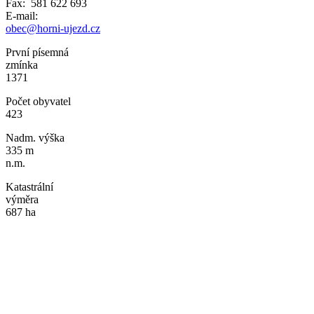
Fax: 581 622 693
E-mail:
obec@horni-ujezd.cz
První písemná
zmínka
1371
Počet obyvatel
423
Nadm. výška
335 m
n.m.
Katastrální
výměra
687 ha