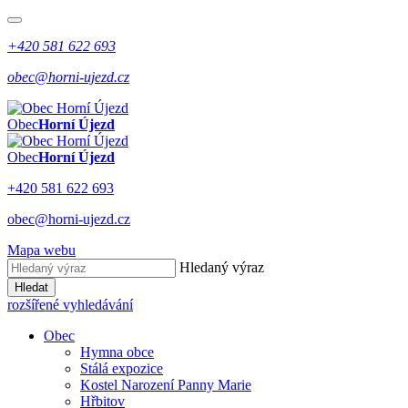
+420 581 622 693
obec@horni-ujezd.cz
Obec
Horní Újezd
Obec
Horní Újezd
+420 581 622 693
obec@horni-ujezd.cz
Mapa webu
Hledaný výraz
Hledat
rozšířené vyhledávání
Obec
Hymna obce
Stálá expozice
Kostel Narození Panny Marie
Hřbitov