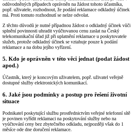
odůvodněných případech oprávněn na žádost tohoto účastníka,
popř. uživatele, rozhodnout, že podání reklamace odkladný účinek
má. Proti tomuto rozhodnutí se nelze odvolat.
Z těchto důvodů je nutné případnou žádost o odkladný účinek vůči
splnění povinnosti uhradit vyúčtovanou cenu zaslat na Český
telekomunikační úřad již při uplatnění reklamace u poskytovatele
služeb, protože odkladný účinek se vztahuje pouze k podání
reklamace a na dobu jejího vyřízení.
5. Kdo je oprávněn v této věci jednat (podat žádost
apod.)
Účastník, který je koncovým uživatelem, popř. uživatel veřejně
dostupné služby elektronických komunikací.
6. Jaké jsou podmínky a postup pro řešení životní
situace
Podnikatel poskytující službu prostřednictvím veřejné telefonní sítě
je povinen vyřídit reklamaci na poskytování služby nebo na
vyúčtování ceny bez zbytečného odkladu, nejpozději však do 1
měsíce ode dne doručení reklamace.