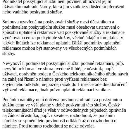
Podnikatel poskytující službu není povinen uhrazovat jejím
uživatelům náhradu škody, která jim vznikne v důsledku přerušení
nebo vadného poskytnutí služby.
Smlouva uzavřená na poskytování služby mezi účastníkem a
podnikatelem poskytujícím službu musí obsahovat ustanovení o
způsobu uplatnění reklamace vad poskytované služby a reklamace
vyúčtování cen za poskytnuté služby, včetně údajů o tom, kde a v
jakých lhůtách lze reklamaci uplatnit. Bližší podmínky uplatnění
reklamace mohou být stanoveny ve všeobecných podmínkách
služby.
Nevyhoví-li podnikatel poskytující službu podané reklamaci, příp.
nevyřídí reklamaci ve shora uvedené lhůtě, je účastník, popř.
uživatel, oprávněn podat u Českého telekomunikačního úřadu návrh
na zahájení řízení o námitce proti vyřízení reklamace bez
zbytečného odkladu, nejpozději však do 1 měsíce ode dne doručení
vyřízení reklamace, jinak právo uplatnit reklamaci zanikne.
Podáním námitky není dotčena povinnost uhradit za poskytnutou
službu cenu ve výši platné v době poskytnutí této služby, Český
telekomunikační úřad je však v odůvodněných případech oprávněn
na žádost účastníka, popř. uživatele, rozhodnout, že podáním
námitky se splnění této povinnosti odkládá až do rozhodnutí o
námitce. Proti tomuto rozhodnutí se nelze odvolat.