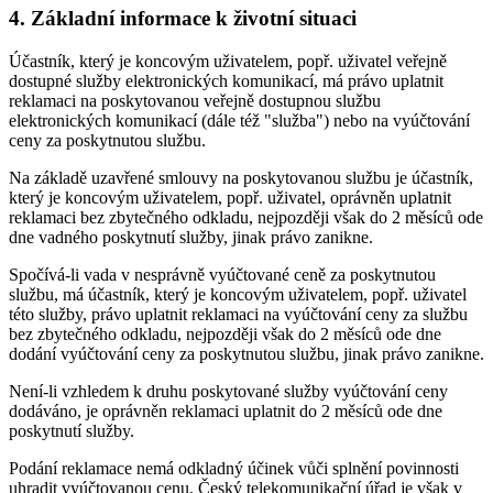
4. Základní informace k životní situaci
Účastník, který je koncovým uživatelem, popř. uživatel veřejně
dostupné služby elektronických komunikací, má právo uplatnit
reklamaci na poskytovanou veřejně dostupnou službu
elektronických komunikací (dále též "služba") nebo na vyúčtování
ceny za poskytnutou službu.
Na základě uzavřené smlouvy na poskytovanou službu je účastník,
který je koncovým uživatelem, popř. uživatel, oprávněn uplatnit
reklamaci bez zbytečného odkladu, nejpozději však do 2 měsíců ode
dne vadného poskytnutí služby, jinak právo zanikne.
Spočívá-li vada v nesprávně vyúčtované ceně za poskytnutou
službu, má účastník, který je koncovým uživatelem, popř. uživatel
této služby, právo uplatnit reklamaci na vyúčtování ceny za službu
bez zbytečného odkladu, nejpozději však do 2 měsíců ode dne
dodání vyúčtování ceny za poskytnutou službu, jinak právo zanikne.
Není-li vzhledem k druhu poskytované služby vyúčtování ceny
dodáváno, je oprávněn reklamaci uplatnit do 2 měsíců ode dne
poskytnutí služby.
Podání reklamace nemá odkladný účinek vůči splnění povinnosti
uhradit vyúčtovanou cenu, Český telekomunikační úřad je však v