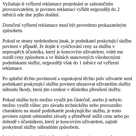
Vyžaduje-li vyřízení reklamace projednání se zahraničním
provozovatelem, je povinen reklamaci vyřídit nejpozději do 2
měsíců ode dne jejího dodání.
Doručení vyřízení reklamace musí být provedeno prokazatelným
způsobem.
Pokud se strany nedohodnou jinak, je podnikatel poskytující službu
povinen v případě, že dojde k vyúčtování ceny za službu v
neprospěch účastníka, který je koncovým uživatelem, vrátit mu
rozdíl ceny způsobem a ve lhůtách stanovených všeobecnými
podmínkami služby, nejpozději však do 1 měsíce od vyřízení
reklamace.
Po splnění těchto povinností a uspokojení těchto práv uživatele není
podnikatel poskytující službu povinen uhrazovat uživatelům služby
náhradu škody, která jim vznikne v důsledku přerušení služby.
Pokud službu bylo možno využít jen částečně, anebo ji nebylo
možno využít vůbec pro závadu technického nebo provozního
charakteru na straně podnikatele poskytujícího službu, je tento
povinen zajistit odstranění závady a přiměřeně snížit cenu nebo po
dohodě s účastníkem, který je koncovým uživatelem, zajistit
poskytnutí služby náhradním způsobem.