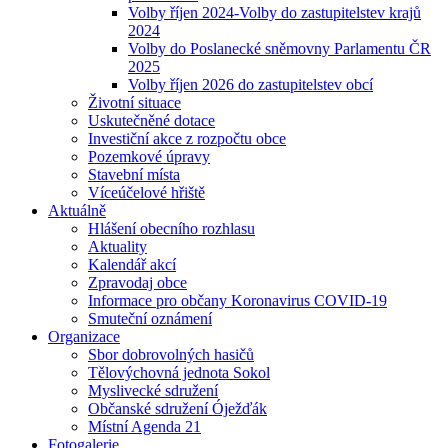
Volby říjen 2024-Volby do zastupitelstev krajů
2024
Volby do Poslanecké sněmovny Parlamentu ČR
2025
Volby říjen 2026 do zastupitelstev obcí
Životní situace
Uskutečněné dotace
Investiční akce z rozpočtu obce
Pozemkové úpravy
Stavební místa
Víceúčelové hřiště
Aktuálně
Hlášení obecního rozhlasu
Aktuality
Kalendář akcí
Zpravodaj obce
Informace pro občany Koronavirus COVID-19
Smuteční oznámení
Organizace
Sbor dobrovolných hasičů
Tělovýchovná jednota Sokol
Myslivecké sdružení
Občanské sdružení Óježďák
Místní Agenda 21
Fotogalerie