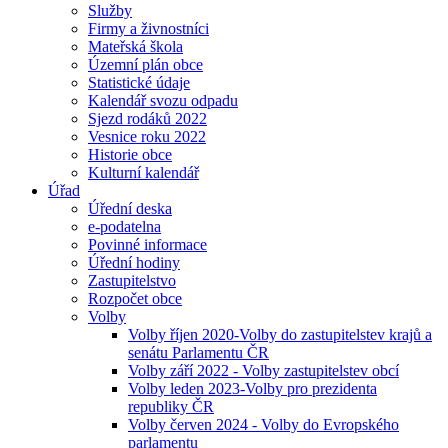
Služby
Firmy a živnostníci
Mateřská škola
Územní plán obce
Statistické údaje
Kalendář svozu odpadu
Sjezd rodáků 2022
Vesnice roku 2022
Historie obce
Kulturní kalendář
Úřad
Úřední deska
e-podatelna
Povinné informace
Úřední hodiny
Zastupitelstvo
Rozpočet obce
Volby
Volby říjen 2020-Volby do zastupitelstev krajů a
senátu Parlamentu ČR
Volby září 2022 - Volby zastupitelstev obcí
Volby leden 2023-Volby pro prezidenta
republiky ČR
Volby červen 2024 - Volby do Evropského
parlamentu