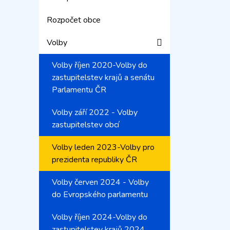
Rozpočet obce
Volby
Volby říjen 2020-Volby do
zastupitelstev krajů a senátu
Parlamentu ČR
Volby září 2022 - Volby
zastupitelstev obcí
Volby leden 2023-Volby pro
prezidenta republiky ČR
Volby červen 2024 - Volby
do Evropského parlamentu
Volby říjen 2024-Volby do
zastupitelstev krajů 2024