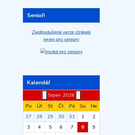
Senioři
Zjednodušená verze stránek
nejen pro seniory
Kalendář
Srpen
2026
Po
Út
St
Čt
Pá
So
Ne
27
28
29
30
31
1
2
3
4
5
6
7
8
9