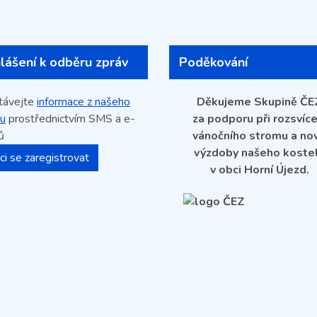
hlášení k odběru zpráv
Poděkování
távejte
informace z našeho
Děkujeme Skupině ČE
u
prostřednictvím SMS a e-
za podporu při rozsvíce
ů
vánočního stromu a no
výzdoby našeho koste
ci se zaregistrovat
v obci Horní Újezd.