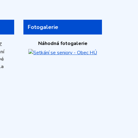
Fotogalerie
Náhodná fotogalerie
Z
ní
vé
la