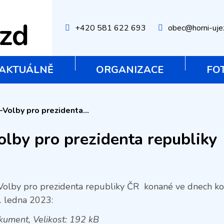
ezd
+420 581 622 693
obec@horni-uje
AKTUÁLNĚ
ORGANIZACE
FO
Volby pro prezidenta...
lby pro prezidenta republiky
Volby pro prezidenta republiky ČR konané ve dnech ko
8. ledna 2023:
ument, Velikost: 192 kB