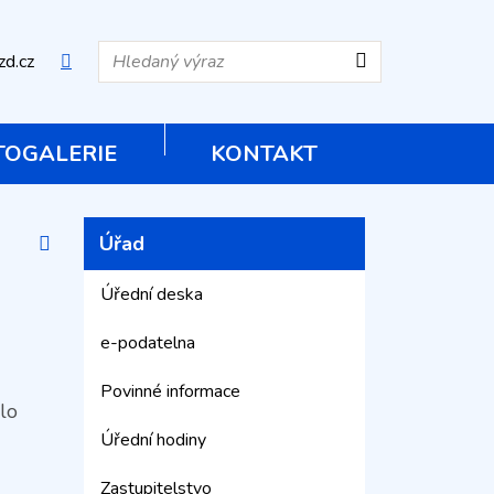
Hledat
zd.cz
Mapa webu
TOGALERIE
KONTAKT
Vytisknout
Úřad
Úřední deska
e-podatelna
Povinné informace
lo
Úřední hodiny
Zastupitelstvo