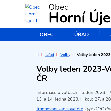
Obec
Horní Új
OBEC
ÚŘAD
Úvodní stránka
Úřad
Volby
Volby leden 2023-
Volby leden 2023-Vo
ČR
Informace o volbách - leden 2023 - 
13. a 14. ledna 2023, II. kolo 27. a 2
Jmenování zapisovatele
Typ: DOC dok