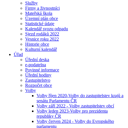
Služby
Firmy a živnostníci
Mateřská škola
Územní plán obce
Statistické údaje
Kalendář svozu odpadu
Sjezd rodáků 2022
Vesnice roku 2022
Historie obce
Kulturní kalendář
Úřad
Úřední deska
e-podatelna
Povinné informace
Úřední hodiny
Zastupitelstvo
Rozpočet obce
Volby
Volby říjen 2020-Volby do zastupitelstev krajů a
senátu Parlamentu ČR
Volby září 2022 - Volby zastupitelstev obcí
Volby leden 2023-Volby pro prezidenta
republiky ČR
Volby červen 2024 - Volby do Evropského
parlamentu