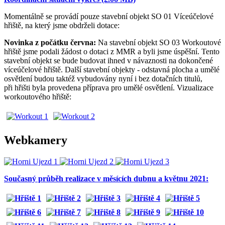
Momentálně se provádí pouze stavební objekt SO 01 Víceúčelové
hřiště, na který jsme obdrželi dotace:
Novinka z počátku června:
Na stavební objekt SO 03 Workoutové
hřiště jsme podali žádost o dotaci z MMR a byli jsme úspěšní. Tento
stavební objekt se bude budovat ihned v návaznosti na dokončené
víceúčelové hřiště. Další stavební objekty - odstavná plocha a umělé
osvětlení budou taktéž vybudovány nyní i bez dotačních titulů,
při hřišti byla provedena příprava pro umělé osvětlení. Vizualizace
workoutového hřiště:
Webkamery
Současný průběh realizace v měsících dubnu a květnu 2021: