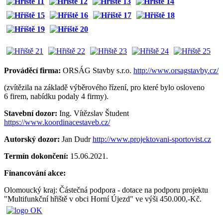
Prováděcí firma:
ORSÁG Stavby s.r.o.
http://www.orsagstavby.cz/
(zvítězila na základě výběrového řízení, pro které bylo osloveno
6 firem, nabídku podaly 4 firmy).
Stavební dozor:
Ing. Vítězslav Študent
https://www.koordinacestaveb.cz/
Autorský dozor:
Jan Dudr
http://www.projektovani-sportovist.cz
Termín dokončení:
15.06.2021.
Financování akce:
Olomoucký kraj: Částečná podpora - dotace na podporu projektu
"Multifunkční hřiště v obci Horní Újezd" ve výši 450.000,-Kč.