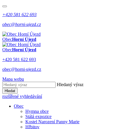
+420 581 622 693
obec@horni-ujezd.cz
Obec
Horní Újezd
Obec
Horní Újezd
+420 581 622 693
obec@horni-ujezd.cz
Mapa webu
Hledaný výraz
Hledat
rozšířené vyhledávání
Obec
Hymna obce
Stálá expozice
Kostel Narození Panny Marie
Hřbitov