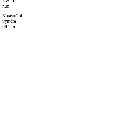
335 m
n.m.
Katastrální
výměra
687 ha