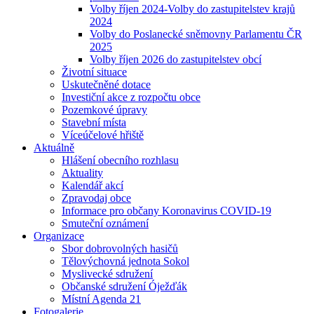
Volby říjen 2024-Volby do zastupitelstev krajů
2024
Volby do Poslanecké sněmovny Parlamentu ČR
2025
Volby říjen 2026 do zastupitelstev obcí
Životní situace
Uskutečněné dotace
Investiční akce z rozpočtu obce
Pozemkové úpravy
Stavební místa
Víceúčelové hřiště
Aktuálně
Hlášení obecního rozhlasu
Aktuality
Kalendář akcí
Zpravodaj obce
Informace pro občany Koronavirus COVID-19
Smuteční oznámení
Organizace
Sbor dobrovolných hasičů
Tělovýchovná jednota Sokol
Myslivecké sdružení
Občanské sdružení Óježďák
Místní Agenda 21
Fotogalerie