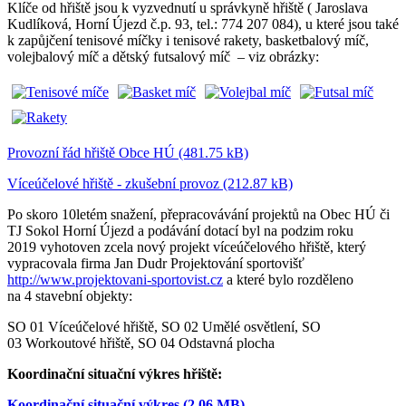
Klíče od hřiště jsou k vyzvednutí u správkyně hřiště ( Jaroslava
Kudlíková, Horní Újezd č.p. 93, tel.: 774 207 084), u které jsou také
k zapůjčení tenisové míčky i tenisové rakety, basketbalový míč,
volejbalový míč a dětský futsalový míč – viz obrázky:
Provozní řád hřiště Obce HÚ (481.75 kB)
Víceúčelové hřiště - zkušební provoz (212.87 kB)
Po skoro 10letém snažení, přepracovávání projektů na Obec HÚ či
TJ Sokol Horní Újezd a podávání dotací byl na podzim roku
2019 vyhotoven zcela nový projekt víceúčelového hřiště, který
vypracovala firma Jan Dudr Projektování sportovišť
http://www.projektovani-sportovist.cz
a které bylo rozděleno
na 4 stavební objekty:
SO 01 Víceúčelové hřiště, SO 02 Umělé osvětlení, SO
03 Workoutové hřiště, SO 04 Odstavná plocha
Koordinační situační výkres hřiště:
Koordinační situační výkres (2.06 MB)