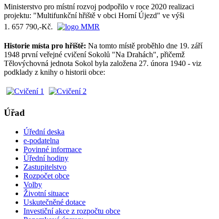
Ministerstvo pro místní rozvoj podpořilo v roce 2020 realizaci
projektu: "Multifunkční hřiště v obci Horní Újezd" ve výši
1. 657 790,-Kč.
Historie místa pro hřiště:
Na tomto místě proběhlo dne 19. září
1948 první veřejné cvičení Sokolů "Na Drahách", přičemž
Tělovýchovná jednota Sokol byla založena 27. února 1940 - viz
podklady z knihy o historii obce:
Úřad
Úřední deska
e-podatelna
Povinné informace
Úřední hodiny
Zastupitelstvo
Rozpočet obce
Volby
Životní situace
Uskutečněné dotace
Investiční akce z rozpočtu obce