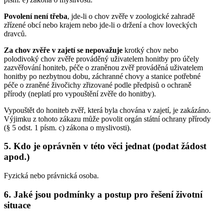
Povolení není třeba
, jde-li o chov zvěře v zoologické zahradě
zřízené obcí nebo krajem nebo jde-li o držení a chov loveckých
dravců.
Za chov zvěře v zajetí se nepovažuje
krotký chov nebo
polodivoký chov zvěře prováděný uživatelem honitby pro účely
zazvěřování honiteb, péče o zraněnou zvěř prováděná uživatelem
honitby po nezbytnou dobu, záchranné chovy a stanice potřebné
péče o zraněné živočichy zřizované podle předpisů o ochraně
přírody (neplatí pro vypouštění zvěře do honitby).
Vypouštět do honiteb zvěř, která byla chována v zajetí, je zakázáno.
Výjimku z tohoto zákazu může povolit orgán státní ochrany přírody
(§ 5 odst. 1 písm. c) zákona o myslivosti).
5. Kdo je oprávněn v této věci jednat (podat žádost
apod.)
Fyzická nebo právnická osoba.
6. Jaké jsou podmínky a postup pro řešení životní
situace