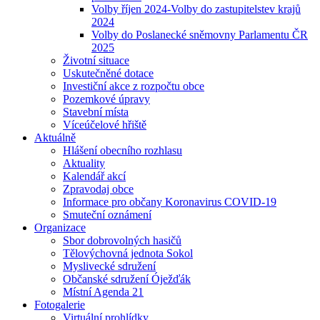
Volby říjen 2024-Volby do zastupitelstev krajů
2024
Volby do Poslanecké sněmovny Parlamentu ČR
2025
Životní situace
Uskutečněné dotace
Investiční akce z rozpočtu obce
Pozemkové úpravy
Stavební místa
Víceúčelové hřiště
Aktuálně
Hlášení obecního rozhlasu
Aktuality
Kalendář akcí
Zpravodaj obce
Informace pro občany Koronavirus COVID-19
Smuteční oznámení
Organizace
Sbor dobrovolných hasičů
Tělovýchovná jednota Sokol
Myslivecké sdružení
Občanské sdružení Óježďák
Místní Agenda 21
Fotogalerie
Virtuální prohlídky