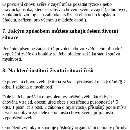
O povolení chovu zvěře v zajetí může požádat fyzická nebo
právnická osoba, která se zabývá chovem zvěře v zajetí (jednotlivec,
zookoutek, zoologická zahrada nezřízená obcí nebo krajským
úřadem, zařízení pro výchovu mládeže apod.).
7. Jakým způsobem můžete zahájit řešení životní
situace
Podáním písemné žádosti. O povolení chovu zvěře nebo případné
vypuštění zvěře do honitby je třeba předem zažádat státní správu
myslivosti.
8. Na které instituci životní situaci řešit
O povolení chovu zvěře je třeba zažádat příslušný krajský úřad (§ 7
odst. 1 zákona o myslivosti).
Dále je třeba požádat o povolení vypuštění zvěře, která byla
chována v zajetí, obecní úřad obce s rozšířenou působností (§ 5
odst. 1 písm. c) a odst. 2 zákona o myslivosti), příslušný podle místa
trvalého pobytu žadatele nebo místa chovu zvěře, příp. místa
vypouštění zvěře.
O udělení výjimky rozhoduje příslušný orgán státní ochrany přírody.