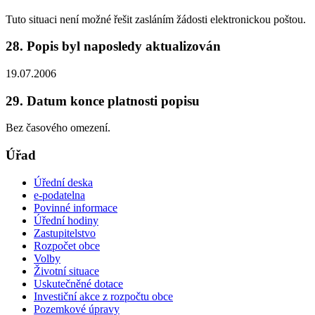
Tuto situaci není možné řešit zasláním žádosti elektronickou poštou.
28. Popis byl naposledy aktualizován
19.07.2006
29. Datum konce platnosti popisu
Bez časového omezení.
Úřad
Úřední deska
e-podatelna
Povinné informace
Úřední hodiny
Zastupitelstvo
Rozpočet obce
Volby
Životní situace
Uskutečněné dotace
Investiční akce z rozpočtu obce
Pozemkové úpravy