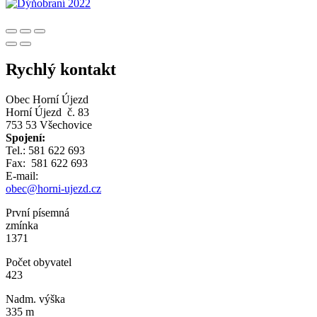
Rychlý kontakt
Obec Horní Újezd
Horní Újezd č. 83
753 53 Všechovice
Spojení:
Tel.: 581 622 693
Fax: 581 622 693
E-mail:
obec@horni-ujezd.cz
První písemná
zmínka
1371
Počet obyvatel
423
Nadm. výška
335 m