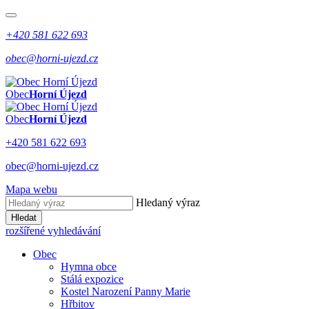
+420 581 622 693
obec@horni-ujezd.cz
Obec
Horní Újezd
Obec
Horní Újezd
+420 581 622 693
obec@horni-ujezd.cz
Mapa webu
Hledaný výraz
Hledat
rozšířené vyhledávání
Obec
Hymna obce
Stálá expozice
Kostel Narození Panny Marie
Hřbitov