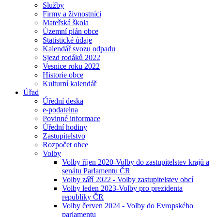
Služby
Firmy a živnostníci
Mateřská škola
Územní plán obce
Statistické údaje
Kalendář svozu odpadu
Sjezd rodáků 2022
Vesnice roku 2022
Historie obce
Kulturní kalendář
Úřad
Úřední deska
e-podatelna
Povinné informace
Úřední hodiny
Zastupitelstvo
Rozpočet obce
Volby
Volby říjen 2020-Volby do zastupitelstev krajů a
senátu Parlamentu ČR
Volby září 2022 - Volby zastupitelstev obcí
Volby leden 2023-Volby pro prezidenta
republiky ČR
Volby červen 2024 - Volby do Evropského
parlamentu