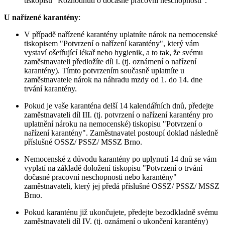
tiskopisu "Rozhodnutí o dočasné pracovní neschopnosti".
U nařízené karantény
:
V případě nařízené karantény uplatníte nárok na nemocenské
tiskopisem "Potvrzení o nařízení karantény", který vám
vystaví ošetřující lékař nebo hygienik, a to tak, že svému
zaměstnavateli předložíte díl I. (tj. oznámení o nařízení
karantény). Tímto potvrzením současně uplatníte u
zaměstnavatele nárok na náhradu mzdy od 1. do 14. dne
trvání karantény.
Pokud je vaše karanténa delší 14 kalendářních dnů, předejte
zaměstnavateli díl III. (tj. potvrzení o nařízení karantény pro
uplatnění nároku na nemocenské) tiskopisu "Potvrzení o
nařízení karantény". Zaměstnavatel postoupí doklad následně
příslušné OSSZ/ PSSZ/ MSSZ Brno.
Nemocenské z důvodu karantény po uplynutí 14 dnů se vám
vyplatí na základě doložení tiskopisu "Potvrzení o trvání
dočasné pracovní neschopnosti nebo karantény"
zaměstnavateli, který jej předá příslušné OSSZ/ PSSZ/ MSSZ
Brno.
Pokud karanténu již ukončujete, předejte bezodkladně svému
zaměstnavateli díl IV. (tj. oznámení o ukončení karantény)