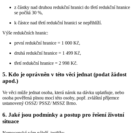
z částky nad druhou redukční hranici do třetí redukční hranice
se počítá 30 %,
k částce nad třetí redukční hranici se nepřihlíží.
Výše redukčních hranic:
první redukční hranice = 1 000 Kč,
druhá redukční hranice = 1 499 Kč,
třetí redukční hranice = 2 998 Kč.
5. Kdo je oprávněn v této věci jednat (podat žádost
apod.)
Ve věci může jednat osoba, která nárok na dávku uplatňuje, nebo
osoba pověřená plnou mocí této osoby, popř. zvláštní příjemce
ustanovený OSSZ/ PSSZ/ MSSZ Brno.
6. Jaké jsou podmínky a postup pro řešení životní
situace
Nemocenské vám náleží, jestliže: