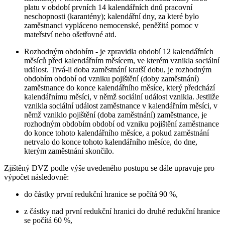
platu v období prvních 14 kalendářních dnů pracovní
neschopnosti (karantény); kalendářní dny, za které bylo
zaměstnanci vypláceno nemocenské, peněžitá pomoc v
mateřství nebo ošetřovné atd.
Rozhodným obdobím - je zpravidla období 12 kalendářních
měsíců před kalendářním měsícem, ve kterém vznikla sociální
událost. Trvá-li doba zaměstnání kratší dobu, je rozhodným
obdobím období od vzniku pojištění (doby zaměstnání)
zaměstnance do konce kalendářního měsíce, který předchází
kalendářnímu měsíci, v němž sociální událost vznikla. Jestliže
vznikla sociální událost zaměstnance v kalendářním měsíci, v
němž vzniklo pojištění (doba zaměstnání) zaměstnance, je
rozhodným obdobím období od vzniku pojištění zaměstnance
do konce tohoto kalendářního měsíce, a pokud zaměstnání
netrvalo do konce tohoto kalendářního měsíce, do dne,
kterým zaměstnání skončilo.
Zjištěný DVZ podle výše uvedeného postupu se dále upravuje pro
výpočet následovně:
do částky první redukční hranice se počítá 90 %,
z částky nad první redukční hranici do druhé redukční hranice
se počítá 60 %,