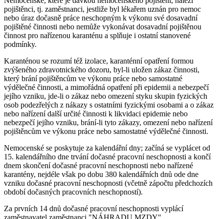
Nemocenské, které je dávkou nemocenského pojištění, náleží
pojištěnci, tj. zaměstnanci, jestliže byl lékařem uznán pro nemoc
nebo úraz dočasně práce neschopným k výkonu své dosavadní
pojištěné činnosti nebo nemůže vykonávat dosavadní pojištěnou
činnost pro nařízenou karanténu a splňuje i ostatní stanovené
podmínky.
Karanténou se rozumí též izolace, karanténní opatření formou
zvýšeného zdravotnického dozoru, byl-li uložen zákaz činnosti,
který brání pojištěncům ve výkonu práce nebo samostatné
výdělečné činnosti, a mimořádná opatření při epidemii a nebezpečí
jejího vzniku, jde-li o zákaz nebo omezení styku skupin fyzických
osob podezřelých z nákazy s ostatními fyzickými osobami a o zákaz
nebo nařízení další určité činnosti k likvidaci epidemie nebo
nebezpečí jejího vzniku, brání-li tyto zákazy, omezení nebo nařízení
pojištěncům ve výkonu práce nebo samostatné výdělečné činnosti.
Nemocenské se poskytuje za kalendářní dny; začíná se vyplácet od
15. kalendářního dne trvání dočasné pracovní neschopnosti a končí
dnem skončení dočasné pracovní neschopnosti nebo nařízené
karantény, nejdéle však po dobu 380 kalendářních dnů ode dne
vzniku dočasné pracovní neschopnosti (včetně zápočtu předchozích
období dočasných pracovních neschopností).
Za prvních 14 dnů dočasné pracovní neschopnosti vyplácí
zaměstnavatel zaměstnanci "NÁHRADU MZDY".