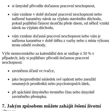
si úmyslně přivodíte dočasnou pracovní neschopnost,
vám vznikne v době dočasné pracovní neschopnosti nebo
nařízené karantény nárok na výplatu starobního důchodu,
pokud pojištěná činnost skončila přede dnem, od něhož vznikl
nárok na výplatu důchodu,
vám vznikne dočasná pracovní neschopnost nebo vám je
nařízena karanténa v době útěku z vazby nebo z místa výkonu
trestu odnětí svobody.
Výše nemocenského za kalendářní den se snižuje o 50 % v
případech, kdy si pojištěnec přivodil dočasnou pracovní
neschopnost:
zaviněnou účastí ve rvačce,
jako bezprostřední následek své opilosti nebo zneužití
omamných prostředků nebo psychotropních látek,
při spáchání úmyslného trestného činu nebo úmyslně
zaviněného přestupku.
7. Jakým způsobem můžete zahájit řešení životní