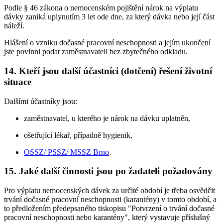
Podle § 46 zákona o nemocenském pojištění nárok na výplatu
dávky zaniká uplynutím 3 let ode dne, za který dávka nebo její část
náleží.
Hlášení o vzniku dočasné pracovní neschopnosti a jejím ukončení
jste povinni podat zaměstnavateli bez zbytečného odkladu.
14. Kteří jsou další účastníci (dotčení) řešení životní
situace
Dalšími účastníky jsou:
zaměstnavatel, u kterého je nárok na dávku uplatněn,
ošetřující lékař, případně hygienik,
OSSZ/ PSSZ/ MSSZ Brno
.
15. Jaké další činnosti jsou po žadateli požadovány
Pro výplatu nemocenských dávek za určité období je třeba osvědčit
trvání dočasné pracovní neschopnosti (karantény) v tomto období, a
to předložením předepsaného tiskopisu "Potvrzení o trvání dočasné
pracovní neschopnosti nebo karantény", který vystavuje příslušný