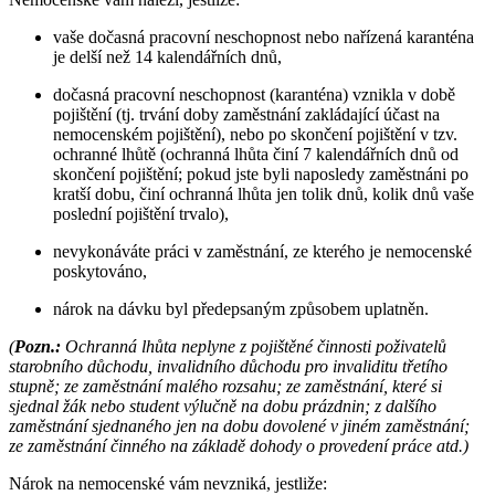
vaše dočasná pracovní neschopnost nebo nařízená karanténa
je delší než 14 kalendářních dnů,
dočasná pracovní neschopnost (karanténa) vznikla v době
pojištění (tj. trvání doby zaměstnání zakládající účast na
nemocenském pojištění), nebo po skončení pojištění v tzv.
ochranné lhůtě (ochranná lhůta činí 7 kalendářních dnů od
skončení pojištění; pokud jste byli naposledy zaměstnáni po
kratší dobu, činí ochranná lhůta jen tolik dnů, kolik dnů vaše
poslední pojištění trvalo),
nevykonáváte práci v zaměstnání, ze kterého je nemocenské
poskytováno,
nárok na dávku byl předepsaným způsobem uplatněn.
(
Pozn.:
Ochranná lhůta neplyne z pojištěné činnosti poživatelů
starobního důchodu, invalidního důchodu pro invaliditu třetího
stupně; ze zaměstnání malého rozsahu; ze zaměstnání, které si
sjednal žák nebo student výlučně na dobu prázdnin; z dalšího
zaměstnání sjednaného jen na dobu dovolené v jiném zaměstnání;
ze zaměstnání činného na základě dohody o provedení práce atd.)
Nárok na nemocenské vám nevzniká, jestliže: