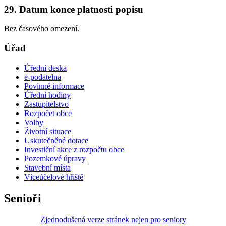
29. Datum konce platnosti popisu
Bez časového omezení.
Úřad
Úřední deska
e-podatelna
Povinné informace
Úřední hodiny
Zastupitelstvo
Rozpočet obce
Volby
Životní situace
Uskutečněné dotace
Investiční akce z rozpočtu obce
Pozemkové úpravy
Stavební místa
Víceúčelové hřiště
Senioři
Zjednodušená verze stránek nejen pro seniory