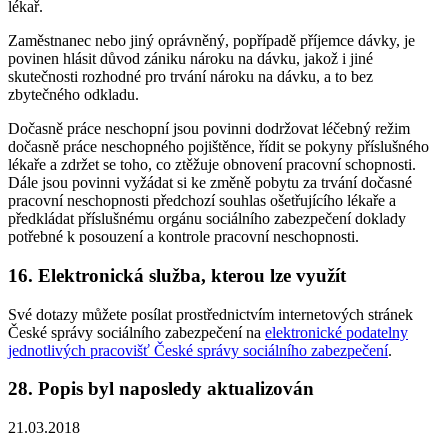
lékař.
Zaměstnanec nebo jiný oprávněný, popřípadě příjemce dávky, je
povinen hlásit důvod zániku nároku na dávku, jakož i jiné
skutečnosti rozhodné pro trvání nároku na dávku, a to bez
zbytečného odkladu.
Dočasně práce neschopní jsou povinni dodržovat léčebný režim
dočasně práce neschopného pojištěnce, řídit se pokyny příslušného
lékaře a zdržet se toho, co ztěžuje obnovení pracovní schopnosti.
Dále jsou povinni vyžádat si ke změně pobytu za trvání dočasné
pracovní neschopnosti předchozí souhlas ošetřujícího lékaře a
předkládat příslušnému orgánu sociálního zabezpečení doklady
potřebné k posouzení a kontrole pracovní neschopnosti.
16. Elektronická služba, kterou lze využít
Své dotazy můžete posílat prostřednictvím internetových stránek
České správy sociálního zabezpečení na
elektronické podatelny
jednotlivých pracovišť České správy sociálního zabezpečení
.
28. Popis byl naposledy aktualizován
21.03.2018