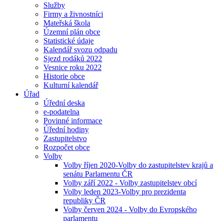
Služby
Firmy a živnostníci
Mateřská škola
Územní plán obce
Statistické údaje
Kalendář svozu odpadu
Sjezd rodáků 2022
Vesnice roku 2022
Historie obce
Kulturní kalendář
Úřad
Úřední deska
e-podatelna
Povinné informace
Úřední hodiny
Zastupitelstvo
Rozpočet obce
Volby
Volby říjen 2020-Volby do zastupitelstev krajů a
senátu Parlamentu ČR
Volby září 2022 - Volby zastupitelstev obcí
Volby leden 2023-Volby pro prezidenta
republiky ČR
Volby červen 2024 - Volby do Evropského
parlamentu