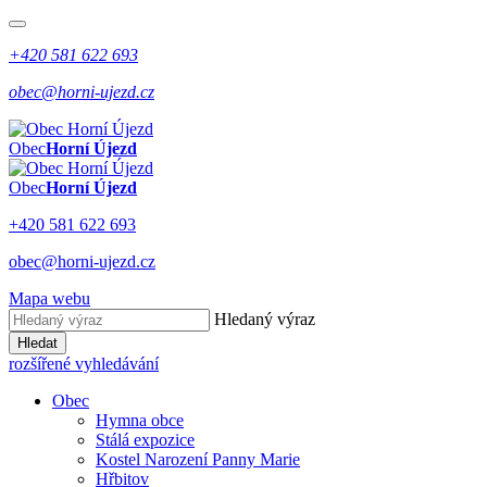
+420 581 622 693
obec@horni-ujezd.cz
Obec
Horní Újezd
Obec
Horní Újezd
+420 581 622 693
obec@horni-ujezd.cz
Mapa webu
Hledaný výraz
Hledat
rozšířené vyhledávání
Obec
Hymna obce
Stálá expozice
Kostel Narození Panny Marie
Hřbitov