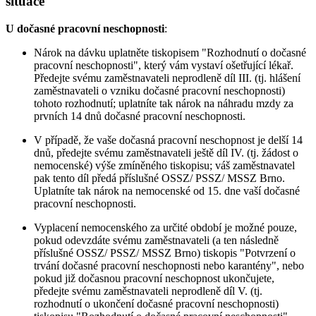
situace
U dočasné pracovní neschopnosti
:
Nárok na dávku uplatněte tiskopisem "Rozhodnutí o dočasné
pracovní neschopnosti", který vám vystaví ošetřující lékař.
Předejte svému zaměstnavateli neprodleně díl III. (tj. hlášení
zaměstnavateli o vzniku dočasné pracovní neschopnosti)
tohoto rozhodnutí; uplatníte tak nárok na náhradu mzdy za
prvních 14 dnů dočasné pracovní neschopnosti.
V případě, že vaše dočasná pracovní neschopnost je delší 14
dnů, předejte svému zaměstnavateli ještě díl IV. (tj. žádost o
nemocenské) výše zmíněného tiskopisu; váš zaměstnavatel
pak tento díl předá příslušné OSSZ/ PSSZ/ MSSZ Brno.
Uplatníte tak nárok na nemocenské od 15. dne vaší dočasné
pracovní neschopnosti.
Vyplacení nemocenského za určité období je možné pouze,
pokud odevzdáte svému zaměstnavateli (a ten následně
příslušné OSSZ/ PSSZ/ MSSZ Brno) tiskopis "Potvrzení o
trvání dočasné pracovní neschopnosti nebo karantény", nebo
pokud již dočasnou pracovní neschopnost ukončujete,
předejte svému zaměstnavateli neprodleně díl V. (tj.
rozhodnutí o ukončení dočasné pracovní neschopnosti)