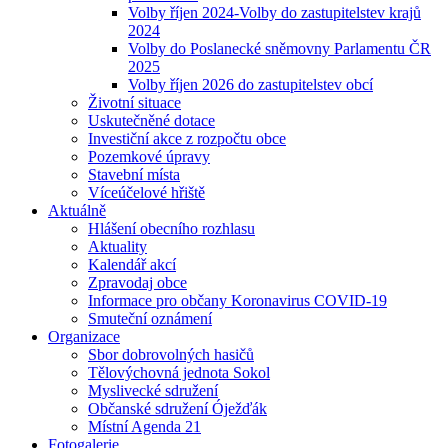
Volby říjen 2024-Volby do zastupitelstev krajů
2024
Volby do Poslanecké sněmovny Parlamentu ČR
2025
Volby říjen 2026 do zastupitelstev obcí
Životní situace
Uskutečněné dotace
Investiční akce z rozpočtu obce
Pozemkové úpravy
Stavební místa
Víceúčelové hřiště
Aktuálně
Hlášení obecního rozhlasu
Aktuality
Kalendář akcí
Zpravodaj obce
Informace pro občany Koronavirus COVID-19
Smuteční oznámení
Organizace
Sbor dobrovolných hasičů
Tělovýchovná jednota Sokol
Myslivecké sdružení
Občanské sdružení Óježďák
Místní Agenda 21
Fotogalerie