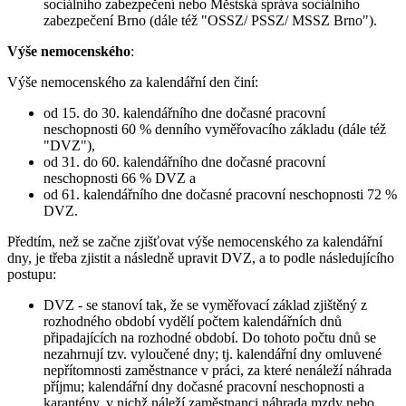
sociálního zabezpečení nebo Městská správa sociálního
zabezpečení Brno (dále též "OSSZ/ PSSZ/ MSSZ Brno").
Výše nemocenského
:
Výše nemocenského za kalendářní den činí:
od 15. do 30. kalendářního dne dočasné pracovní
neschopnosti 60 % denního vyměřovacího základu (dále též
"DVZ"),
od 31. do 60. kalendářního dne dočasné pracovní
neschopnosti 66 % DVZ a
od 61. kalendářního dne dočasné pracovní neschopnosti 72 %
DVZ.
Předtím, než se začne zjišťovat výše nemocenského za kalendářní
dny, je třeba zjistit a následně upravit DVZ, a to podle následujícího
postupu:
DVZ - se stanoví tak, že se vyměřovací základ zjištěný z
rozhodného období vydělí počtem kalendářních dnů
připadajících na rozhodné období. Do tohoto počtu dnů se
nezahrnují tzv. vyloučené dny; tj. kalendářní dny omluvené
nepřítomnosti zaměstnance v práci, za které nenáleží náhrada
příjmu; kalendářní dny dočasné pracovní neschopnosti a
karantény, v nichž náleží zaměstnanci náhrada mzdy nebo