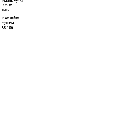
Nadm. výška
335 m
n.m.
Katastrální
výměra
687 ha