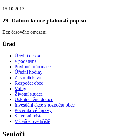
15.10.2017
29. Datum konce platnosti popisu
Bez časového omezení.
Úřad
Úřední deska
e-podatelna
Povinné informace
Úřední hodiny
Zastupitelstvo
Rozpočet obce
Volby
Životní situace
Uskutečněné dotace
Investiční akce z rozpočtu obce
Pozemkové úpravy
Stavební místa
Víceúčelové hřiště
Senioři