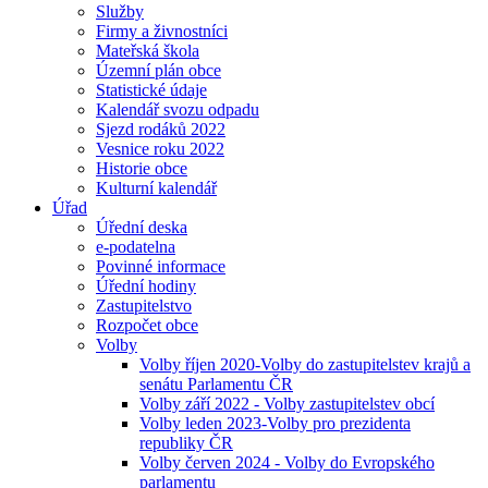
Služby
Firmy a živnostníci
Mateřská škola
Územní plán obce
Statistické údaje
Kalendář svozu odpadu
Sjezd rodáků 2022
Vesnice roku 2022
Historie obce
Kulturní kalendář
Úřad
Úřední deska
e-podatelna
Povinné informace
Úřední hodiny
Zastupitelstvo
Rozpočet obce
Volby
Volby říjen 2020-Volby do zastupitelstev krajů a
senátu Parlamentu ČR
Volby září 2022 - Volby zastupitelstev obcí
Volby leden 2023-Volby pro prezidenta
republiky ČR
Volby červen 2024 - Volby do Evropského
parlamentu