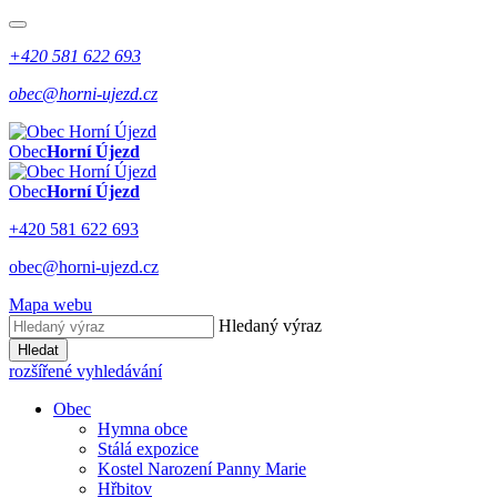
+420 581 622 693
obec@horni-ujezd.cz
Obec
Horní Újezd
Obec
Horní Újezd
+420 581 622 693
obec@horni-ujezd.cz
Mapa webu
Hledaný výraz
Hledat
rozšířené vyhledávání
Obec
Hymna obce
Stálá expozice
Kostel Narození Panny Marie
Hřbitov