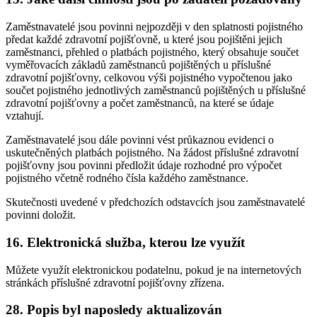
Zaměstnavatelé jsou povinni nejpozději v den splatnosti pojistného
předat každé zdravotní pojišťovně, u které jsou pojištěni jejich
zaměstnanci, přehled o platbách pojistného, který obsahuje součet
vyměřovacích základů zaměstnanců pojištěných u příslušné
zdravotní pojišťovny, celkovou výši pojistného vypočtenou jako
součet pojistného jednotlivých zaměstnanců pojištěných u příslušné
zdravotní pojišťovny a počet zaměstnanců, na které se údaje
vztahují.
Zaměstnavatelé jsou dále povinni vést průkaznou evidenci o
uskutečněných platbách pojistného. Na žádost příslušné zdravotní
pojišťovny jsou povinni předložit údaje rozhodné pro výpočet
pojistného včetně rodného čísla každého zaměstnance.
Skutečnosti uvedené v předchozích odstavcích jsou zaměstnavatelé
povinni doložit.
16. Elektronická služba, kterou lze využít
Můžete využít elektronickou podatelnu, pokud je na internetových
stránkách příslušné zdravotní pojišťovny zřízena.
28. Popis byl naposledy aktualizován