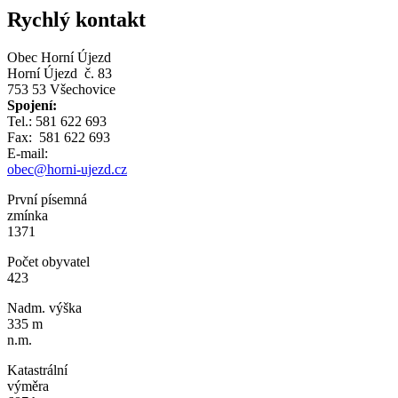
Rychlý kontakt
Obec Horní Újezd
Horní Újezd č. 83
753 53 Všechovice
Spojení:
Tel.: 581 622 693
Fax: 581 622 693
E-mail:
obec@horni-ujezd.cz
První písemná
zmínka
1371
Počet obyvatel
423
Nadm. výška
335 m
n.m.
Katastrální
výměra