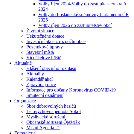
Volby říjen 2024-Volby do zastupitelstev krajů
2024
Volby do Poslanecké sněmovny Parlamentu ČR
2025
Volby říjen 2026 do zastupitelstev obcí
Životní situace
Uskutečněné dotace
Investiční akce z rozpočtu obce
Pozemkové úpravy
Stavební místa
Víceúčelové hřiště
Aktuálně
Hlášení obecního rozhlasu
Aktuality
Kalendář akcí
Zpravodaj obce
Informace pro občany Koronavirus COVID-19
Smuteční oznámení
Organizace
Sbor dobrovolných hasičů
Tělovýchovná jednota Sokol
Myslivecké sdružení
Občanské sdružení Óježďák
Místní Agenda 21
Fotogalerie