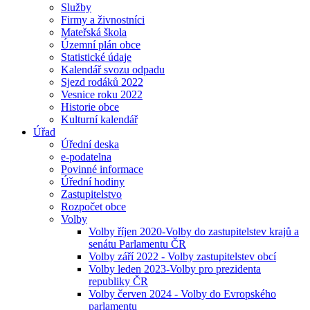
Služby
Firmy a živnostníci
Mateřská škola
Územní plán obce
Statistické údaje
Kalendář svozu odpadu
Sjezd rodáků 2022
Vesnice roku 2022
Historie obce
Kulturní kalendář
Úřad
Úřední deska
e-podatelna
Povinné informace
Úřední hodiny
Zastupitelstvo
Rozpočet obce
Volby
Volby říjen 2020-Volby do zastupitelstev krajů a
senátu Parlamentu ČR
Volby září 2022 - Volby zastupitelstev obcí
Volby leden 2023-Volby pro prezidenta
republiky ČR
Volby červen 2024 - Volby do Evropského
parlamentu