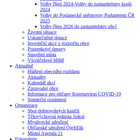
Volby říjen 2024-Volby do zastupitelstev krajů
2024
Volby do Poslanecké sněmovny Parlamentu ČR
2025
Volby říjen 2026 do zastupitelstev obcí
Životní situace
Uskutečněné dotace
Investiční akce z rozpočtu obce
Pozemkové úpravy
Stavební místa
Víceúčelové hřiště
Aktuálně
Hlášení obecního rozhlasu
Aktuality
Kalendář akcí
Zpravodaj obce
Informace pro občany Koronavirus COVID-19
Smuteční oznámení
Organizace
Sbor dobrovolných hasičů
Tělovýchovná jednota Sokol
Myslivecké sdružení
Občanské sdružení Óježďák
Místní Agenda 21
Fotogalerie