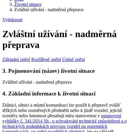
Životní situace
Zvláštní užívání - nadměrná přeprava
Vytisknout
Zvláštní užívání - nadměrná
přeprava
Základní znění
Rozšířené znění
Úplné znění
3. Pojmenování (název) životní situace
Zvláštní užívání - nadměrná přeprava
4. Základní informace k životní situaci
Dálnici, silnici a místní komunikaci lze použít k přepravě zvlášť
těžkých nebo rozměrných předmětů nebo k jízdě vozidel, jejichž
rozměry nebo hmotnost přesahují míru stanovenou v
ustanovení
vyhlášky č. 341/2014 Sb., o schvalování technické způsobilosti a o
technických podmínkách provozu vozidel na pozemních
komunikacích, ve znění pozdějších předpisů
, jen na základě