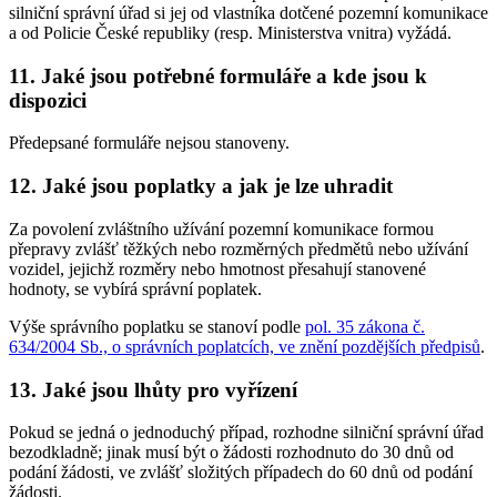
silniční správní úřad si jej od vlastníka dotčené pozemní komunikace
a od Policie České republiky (resp. Ministerstva vnitra) vyžádá.
11. Jaké jsou potřebné formuláře a kde jsou k
dispozici
Předepsané formuláře nejsou stanoveny.
12. Jaké jsou poplatky a jak je lze uhradit
Za povolení zvláštního užívání pozemní komunikace formou
přepravy zvlášť těžkých nebo rozměrných předmětů nebo užívání
vozidel, jejichž rozměry nebo hmotnost přesahují stanovené
hodnoty, se vybírá správní poplatek.
Výše správního poplatku se stanoví podle
pol. 35 zákona č.
634/2004 Sb., o správních poplatcích, ve znění pozdějších předpisů
.
13. Jaké jsou lhůty pro vyřízení
Pokud se jedná o jednoduchý případ, rozhodne silniční správní úřad
bezodkladně; jinak musí být o žádosti rozhodnuto do 30 dnů od
podání žádosti, ve zvlášť složitých případech do 60 dnů od podání
žádosti.