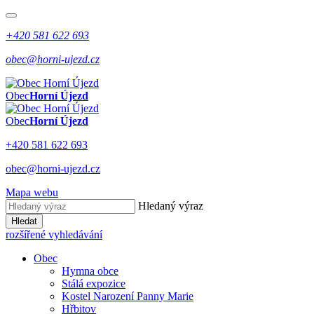
+420 581 622 693
obec@horni-ujezd.cz
Obec
Horní Újezd
Obec
Horní Újezd
+420 581 622 693
obec@horni-ujezd.cz
Mapa webu
Hledaný výraz
Hledat
rozšířené vyhledávání
Obec
Hymna obce
Stálá expozice
Kostel Narození Panny Marie
Hřbitov