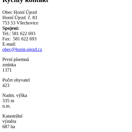
Obec Horní Újezd
Horní Újezd č. 83
753 53 Všechovice
Spojení:
Tel.: 581 622 693
Fax: 581 622 693
E-mail:
obec@horni-ujezd.cz
První písemná
zmínka
1371
Počet obyvatel
423
Nadm. výška
335 m
n.m.
Katastrální
výměra
687 ha