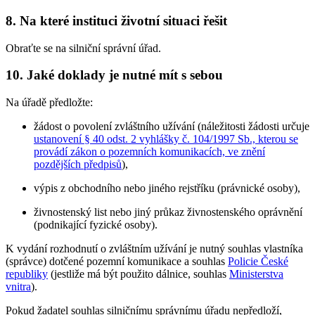
8. Na které instituci životní situaci řešit
Obraťte se na silniční správní úřad.
10. Jaké doklady je nutné mít s sebou
Na úřadě předložte:
žádost o povolení zvláštního užívání (náležitosti žádosti určuje
ustanovení § 40 odst. 2 vyhlášky č. 104/1997 Sb., kterou se
provádí zákon o pozemních komunikacích, ve znění
pozdějších předpisů
),
výpis z obchodního nebo jiného rejstříku (právnické osoby),
živnostenský list nebo jiný průkaz živnostenského oprávnění
(podnikající fyzické osoby).
K vydání rozhodnutí o zvláštním užívání je nutný souhlas vlastníka
(správce) dotčené pozemní komunikace a souhlas
Policie České
republiky
(jestliže má být použito dálnice, souhlas
Ministerstva
vnitra
).
Pokud žadatel souhlas silničnímu správnímu úřadu nepředloží,