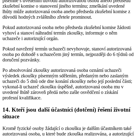
písemně s uvedením důvodů autorizovanou osobu anebo předsedu
zkušební komise o stanovení jiného termínu; zmeškání uvedené
lhůty může autorizovaná osoba anebo předseda zkušební komise z
důvodů hodných zvláštního zřetele prominout.
Pokud autorizovaná osoba nebo předseda zkušební komise žádosti
vyhoví a stanoví náhradní termín zkoušky, informuje o něm
uchazeče i autorizující orgán.
Pokud navržený termín uchazeči nevyhovuje, stanoví autorizovaná
osoba po dohodě s uchazečem jiný termín, nejpozději do 6 týdnů od
doručení pozvánky.
Po absolvování zkoušky autorizovaná osoba oznámí uchazeči
výsledek zkoušky písemným sdělením, předaným nebo zaslaným
uchazeči do 5 dnů ode dne konání zkoušky nebo její poslední části;
vykonal-li uchazeč zkoušku úspěšně, autorizovaná osoba mu v
uvedené lhůtě zároveň předá nebo zašle osvědčení o získání
profesní kvalifikace.
14. Kteří jsou další účastníci (dotčení) řešení životní
situace
Kromě fyzické osoby žádající o zkoušku je dalším účastníkem také
autorizovaná osoba, u které bude zkouška realizována, a autorizující