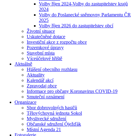
Volby říjen 2024-Volby do zastupitelstev krajů
2024
Volby do Poslanecké sněmovny Parlamentu ČR
2025
Volby říjen 2026 do zastupitelstev obcí
Životní situace
Uskutečněné dotace
Investiční akce z rozpočtu obce
Pozemkové úpravy
Stavební místa
Víceúčelové hřiště
Aktuálně
Hlášení obecního rozhlasu
Aktuality
Kalendář akcí
Zpravodaj obce
Informace pro občany Koronavirus COVID-19
Smuteční oznámení
Organizace
Sbor dobrovolných hasičů
Tělovýchovná jednota Sokol
Myslivecké sdružení
Občanské sdružení Óježďák
Místní Agenda 21
Fotogalerie