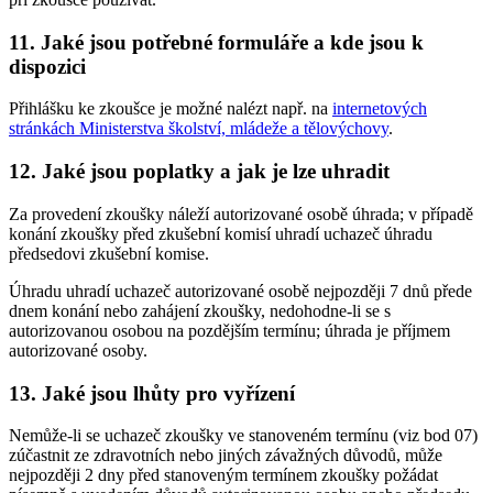
11. Jaké jsou potřebné formuláře a kde jsou k
dispozici
Přihlášku ke zkoušce je možné nalézt např. na
internetových
stránkách Ministerstva školství, mládeže a tělovýchovy
.
12. Jaké jsou poplatky a jak je lze uhradit
Za provedení zkoušky náleží autorizované osobě úhrada; v případě
konání zkoušky před zkušební komisí uhradí uchazeč úhradu
předsedovi zkušební komise.
Úhradu uhradí uchazeč autorizované osobě nejpozději 7 dnů přede
dnem konání nebo zahájení zkoušky, nedohodne-li se s
autorizovanou osobou na pozdějším termínu; úhrada je příjmem
autorizované osoby.
13. Jaké jsou lhůty pro vyřízení
Nemůže-li se uchazeč zkoušky ve stanoveném termínu (viz bod 07)
zúčastnit ze zdravotních nebo jiných závažných důvodů, může
nejpozději 2 dny před stanoveným termínem zkoušky požádat