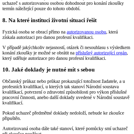
uchazeč s autorizovanou osobou dohodnout pro konání zkoušky
termín náležející pouze do tohoto období.
8. Na které instituci životní situaci řešit
Fyzická osoba se obrací přímo na
autorizovanou osobu
, která
získala autorizaci pro danou profesní kvalifikaci.
V případě jakýchkoliv nejasností, otázek či nesouhlasu s výsledkem
konání zkoušky je možné se obrátit na
příslušný autorizující orgán
,
který uděluje autorizace pro danou profesní kvalifikaci.
10. Jaké doklady je nutné mít s sebou
Občanský průkaz nebo průkaz prokazující totožnost žadatele, a u
profesních kvalifikací, u kterých tak stanoví Národní soustava
kvalifikací, potvrzení o zdravotní způsobilosti pro výkon příslušné
pracovní činnosti, anebo další doklady uvedené v Národní soustavě
kvalifikací.
Pokud uchazeč předmětné doklady nedoloží, nebude ke zkoušce
připuštěn.
Autorizovaná osoba dále také stanoví, které pomůcky smí uchazeč
při zkoušce používat.