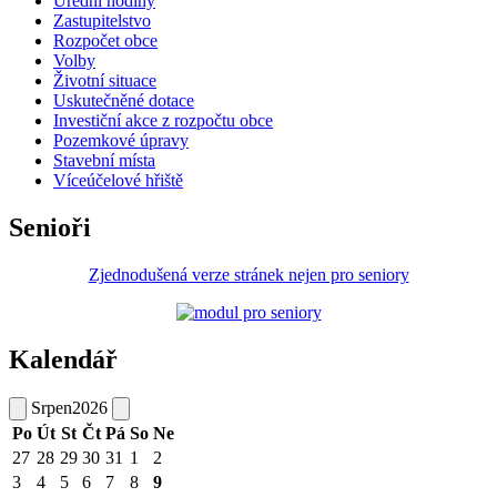
Úřední hodiny
Zastupitelstvo
Rozpočet obce
Volby
Životní situace
Uskutečněné dotace
Investiční akce z rozpočtu obce
Pozemkové úpravy
Stavební místa
Víceúčelové hřiště
Senioři
Zjednodušená verze stránek nejen pro seniory
Kalendář
Srpen
2026
Po
Út
St
Čt
Pá
So
Ne
27
28
29
30
31
1
2
3
4
5
6
7
8
9