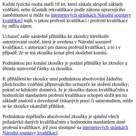
Každá fyzická osoba starší 18 let, která získala alespoň základy
vzdělání, nebo účastník rekvalifikace podle zákona upravujícího
zaměstnanost si může na
internetových stránkách Národní soustavy
kvalifikací
najít, o jakou profesní kvalifikaci / profesní kvalifikace
by měl/a zájem.
Uchazeč zašle následně přihlášku ke zkoušce kterékoliv
autorizované osobě, která je uvedena v Národní soustavě
kvalifikací, s autorizací pro danou profesní kvalifikaci, a to i v
případě, že se má zkouška konat před zkušební komisí.
Podmínkou pro konání zkoušky je podání přihlášky ke zkoušce a
úhrada stanovené částky za zkoušku.
K přihlášení ke zkoušce není podmínkou absolvování žádného
předchozího vzdělání připravujícího uchazeče ke složení zkoušky;
pokud se kdokoliv domnívá, že je zkoušku danou kvalifikačním a
hodnotícím standardem profesní kvalifikace schopen složit jen na
základě znalostí a dovedností získaných praxí či samostudiem, může
se ke zkoušce okamžitě přihlásit.
Podmínkou úspěšného absolvování zkoušky je splnění všech
požadavků daných kvalifikačním a hodnotícím standardem dané
profesní kvalifikace, jež jsou dostupné na
internetových stránkách
Národní soustavy kvalifikací
.