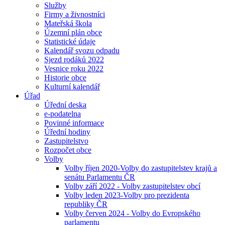
Služby
Firmy a živnostníci
Mateřská škola
Územní plán obce
Statistické údaje
Kalendář svozu odpadu
Sjezd rodáků 2022
Vesnice roku 2022
Historie obce
Kulturní kalendář
Úřad
Úřední deska
e-podatelna
Povinné informace
Úřední hodiny
Zastupitelstvo
Rozpočet obce
Volby
Volby říjen 2020-Volby do zastupitelstev krajů a
senátu Parlamentu ČR
Volby září 2022 - Volby zastupitelstev obcí
Volby leden 2023-Volby pro prezidenta
republiky ČR
Volby červen 2024 - Volby do Evropského
parlamentu