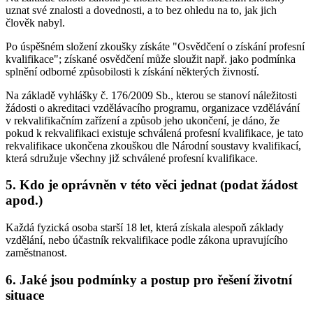
uznat své znalosti a dovednosti, a to bez ohledu na to, jak jich
člověk nabyl.
Po úspěšném složení zkoušky získáte "Osvědčení o získání profesní
kvalifikace"; získané osvědčení může sloužit např. jako podmínka
splnění odborné způsobilosti k získání některých živností.
Na základě vyhlášky č. 176/2009 Sb., kterou se stanoví náležitosti
žádosti o akreditaci vzdělávacího programu, organizace vzdělávání
v rekvalifikačním zařízení a způsob jeho ukončení, je dáno, že
pokud k rekvalifikaci existuje schválená profesní kvalifikace, je tato
rekvalifikace ukončena zkouškou dle Národní soustavy kvalifikací,
která sdružuje všechny již schválené profesní kvalifikace.
5. Kdo je oprávněn v této věci jednat (podat žádost
apod.)
Každá fyzická osoba starší 18 let, která získala alespoň základy
vzdělání, nebo účastník rekvalifikace podle zákona upravujícího
zaměstnanost.
6. Jaké jsou podmínky a postup pro řešení životní
situace