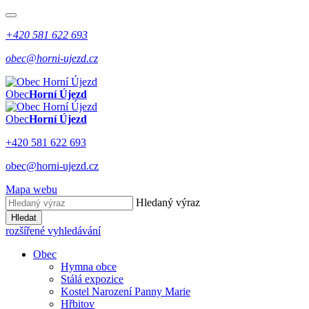
+420 581 622 693
obec@horni-ujezd.cz
Obec
Horní Újezd
Obec
Horní Újezd
+420 581 622 693
obec@horni-ujezd.cz
Mapa webu
Hledaný výraz
Hledat
rozšířené vyhledávání
Obec
Hymna obce
Stálá expozice
Kostel Narození Panny Marie
Hřbitov