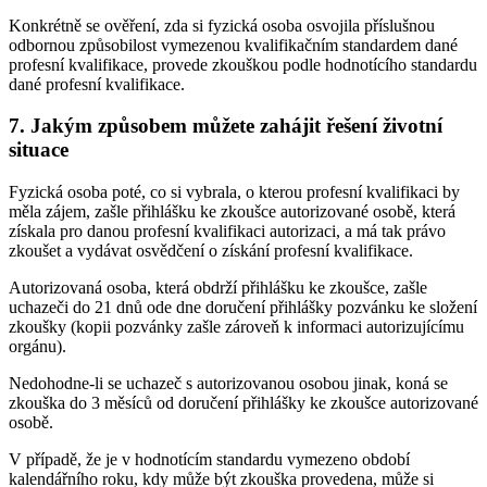
Konkrétně se ověření, zda si fyzická osoba osvojila příslušnou
odbornou způsobilost vymezenou kvalifikačním standardem dané
profesní kvalifikace, provede zkouškou podle hodnotícího standardu
dané profesní kvalifikace.
7. Jakým způsobem můžete zahájit řešení životní
situace
Fyzická osoba poté, co si vybrala, o kterou profesní kvalifikaci by
měla zájem, zašle přihlášku ke zkoušce autorizované osobě, která
získala pro danou profesní kvalifikaci autorizaci, a má tak právo
zkoušet a vydávat osvědčení o získání profesní kvalifikace.
Autorizovaná osoba, která obdrží přihlášku ke zkoušce, zašle
uchazeči do 21 dnů ode dne doručení přihlášky pozvánku ke složení
zkoušky (kopii pozvánky zašle zároveň k informaci autorizujícímu
orgánu).
Nedohodne-li se uchazeč s autorizovanou osobou jinak, koná se
zkouška do 3 měsíců od doručení přihlášky ke zkoušce autorizované
osobě.
V případě, že je v hodnotícím standardu vymezeno období
kalendářního roku, kdy může být zkouška provedena, může si