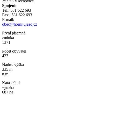
753 53 Všechovice
Spojení:
Tel.: 581 622 693
Fax: 581 622 693
E-mail:
obec@horni-ujezd.cz
První písemná
zmínka
1371
Počet obyvatel
423
Nadm. výška
335 m
n.m.
Katastrální
výměra
687 ha