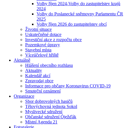
Volby říjen 2024-Volby do zastupitelstev krajů
2024
Volby do Poslanecké sněmovny Parlamentu ČR
2025
Volby říjen 2026 do zastupitelstev obcí
Životní situace
Uskutečněné dotace
Investiční akce z rozpočtu obce
Pozemkové úpravy
Stavební místa
Víceúčelové hřiště
Aktuálně
Hlášení obecního rozhlasu
Aktuality
Kalendář akcí
Zpravodaj obce
Informace pro občany Koronavirus COVID-19
Smuteční oznámení
Organizace
Sbor dobrovolných hasičů
Tělovýchovná jednota Sokol
Myslivecké sdružení
Občanské sdružení Óježďák
Místní Agenda 21
Fotogalerie