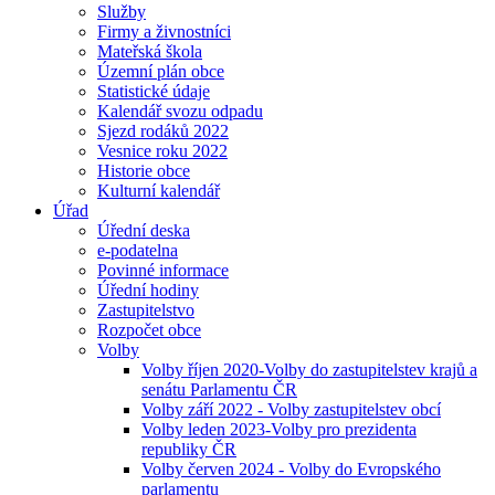
Služby
Firmy a živnostníci
Mateřská škola
Územní plán obce
Statistické údaje
Kalendář svozu odpadu
Sjezd rodáků 2022
Vesnice roku 2022
Historie obce
Kulturní kalendář
Úřad
Úřední deska
e-podatelna
Povinné informace
Úřední hodiny
Zastupitelstvo
Rozpočet obce
Volby
Volby říjen 2020-Volby do zastupitelstev krajů a
senátu Parlamentu ČR
Volby září 2022 - Volby zastupitelstev obcí
Volby leden 2023-Volby pro prezidenta
republiky ČR
Volby červen 2024 - Volby do Evropského
parlamentu