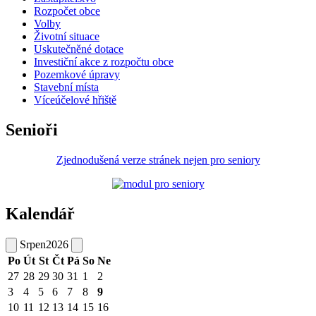
Rozpočet obce
Volby
Životní situace
Uskutečněné dotace
Investiční akce z rozpočtu obce
Pozemkové úpravy
Stavební místa
Víceúčelové hřiště
Senioři
Zjednodušená verze stránek nejen pro seniory
Kalendář
Srpen
2026
Po
Út
St
Čt
Pá
So
Ne
27
28
29
30
31
1
2
3
4
5
6
7
8
9
10
11
12
13
14
15
16