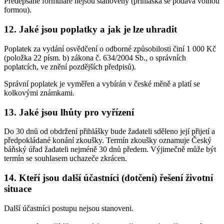
Předepsané formuláře nejsou stanoveny (přihláška se podává volnou
formou).
12. Jaké jsou poplatky a jak je lze uhradit
Poplatek za vydání osvědčení o odborné způsobilosti činí 1 000 Kč
(položka 22 písm. b) zákona č. 634/2004 Sb., o správních
poplatcích, ve znění pozdějších předpisů).
Správní poplatek je vyměřen a vybírán v české měně a platí se
kolkovými známkami.
13. Jaké jsou lhůty pro vyřízení
Do 30 dnů od obdržení přihlášky bude žadateli sděleno její přijetí a
předpokládané konání zkoušky. Termín zkoušky oznamuje Český
báňský úřad žadateli nejméně 30 dnů předem. Výjimečně může být
termín se souhlasem uchazeče zkrácen.
14. Kteří jsou další účastníci (dotčení) řešení životní
situace
Další účastníci postupu nejsou stanoveni.