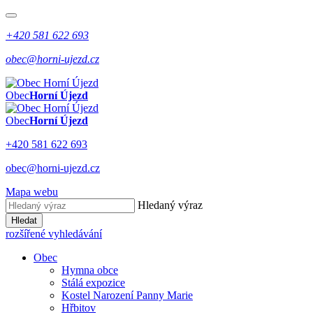
+420 581 622 693
obec@horni-ujezd.cz
Obec
Horní Újezd
Obec
Horní Újezd
+420 581 622 693
obec@horni-ujezd.cz
Mapa webu
Hledaný výraz
Hledat
rozšířené vyhledávání
Obec
Hymna obce
Stálá expozice
Kostel Narození Panny Marie
Hřbitov