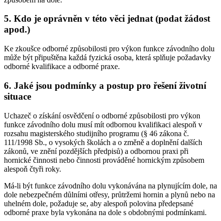
5. Kdo je oprávněn v této věci jednat (podat žádost
apod.)
Ke zkoušce odborné způsobilosti pro výkon funkce závodního dolu
může být připuštěna každá fyzická osoba, která splňuje požadavky
odborné kvalifikace a odborné praxe.
6. Jaké jsou podmínky a postup pro řešení životní
situace
Uchazeč o získání osvědčení o odborné způsobilosti pro výkon
funkce závodního dolu musí mít odbornou kvalifikaci alespoň v
rozsahu magisterského studijního programu (§ 46 zákona č.
111/1998 Sb., o vysokých školách a o změně a doplnění dalších
zákonů, ve znění pozdějších předpisů) a odbornou praxi při
hornické činnosti nebo činnosti prováděné hornickým způsobem
alespoň čtyři roky.
Má-li být funkce závodního dolu vykonávána na plynujícím dole, na
dole nebezpečném důlními otřesy, průtržemi hornin a plynů nebo na
uhelném dole, požaduje se, aby alespoň polovina předepsané
odborné praxe byla vykonána na dole s obdobnými podmínkami.