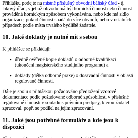
Přihlášku podejte na
místně příslušný obvodní báňský úřad
- tj.
takový úřad, v jehož obvodu má být hornická činnost nebo činnost
prováděná hornickým způsobem vykonávána, nebo kde má sídlo
organizace, pokud činnost spadá do více obvodů, nebo v ostatních
případech podle místa trvalého bydliště žadatele.
10. Jaké doklady je nutné mít s sebou
K přihlášce se přikládají:
úředně ověřené kopie dokladů o odborné kvalifikaci
(ukončení magisterského studijního programu) a
doklady (délka odborné praxe) o dosavadní činnosti v oblasti
regulované činnosti.
Dále je spolu s přihláškou požadováno předložení vzorové
dokumentace podle požadované odborné způsobilosti v příslušné
regulované činnosti v souladu s právními předpisy, kterou žadatel
zpracoval, popř. se podílel na jejím zpracování.
11. Jaké jsou potřebné formuláře a kde jsou k
dispozici