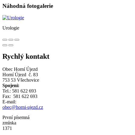
Náhodná fotogalerie
Urologie
Rychlý kontakt
Obec Horní Újezd
Horní Újezd č. 83
753 53 Všechovice
Spojení:
Tel.: 581 622 693
Fax: 581 622 693
E-mail:
obec@horni-ujezd.cz
První písemná
zmínka
1371