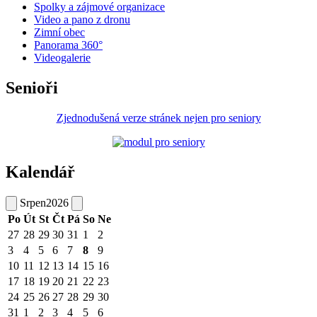
Spolky a zájmové organizace
Video a pano z dronu
Zimní obec
Panorama 360°
Videogalerie
Senioři
Zjednodušená verze stránek nejen pro seniory
Kalendář
Srpen
2026
Po
Út
St
Čt
Pá
So
Ne
27
28
29
30
31
1
2
3
4
5
6
7
8
9
10
11
12
13
14
15
16
17
18
19
20
21
22
23
24
25
26
27
28
29
30
31
1
2
3
4
5
6