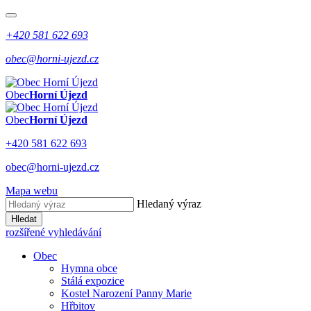
+420 581 622 693
obec@horni-ujezd.cz
Obec
Horní Újezd
Obec
Horní Újezd
+420 581 622 693
obec@horni-ujezd.cz
Mapa webu
Hledaný výraz
Hledat
rozšířené vyhledávání
Obec
Hymna obce
Stálá expozice
Kostel Narození Panny Marie
Hřbitov