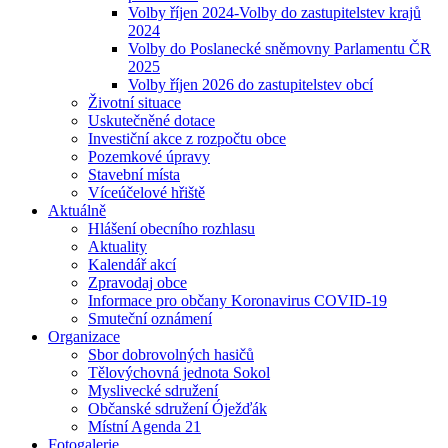
Volby říjen 2024-Volby do zastupitelstev krajů
2024
Volby do Poslanecké sněmovny Parlamentu ČR
2025
Volby říjen 2026 do zastupitelstev obcí
Životní situace
Uskutečněné dotace
Investiční akce z rozpočtu obce
Pozemkové úpravy
Stavební místa
Víceúčelové hřiště
Aktuálně
Hlášení obecního rozhlasu
Aktuality
Kalendář akcí
Zpravodaj obce
Informace pro občany Koronavirus COVID-19
Smuteční oznámení
Organizace
Sbor dobrovolných hasičů
Tělovýchovná jednota Sokol
Myslivecké sdružení
Občanské sdružení Óježďák
Místní Agenda 21
Fotogalerie