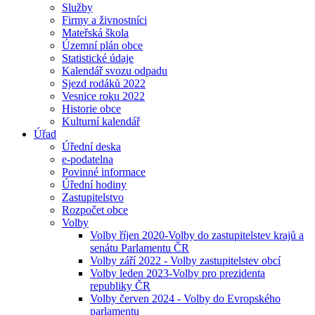
Služby
Firmy a živnostníci
Mateřská škola
Územní plán obce
Statistické údaje
Kalendář svozu odpadu
Sjezd rodáků 2022
Vesnice roku 2022
Historie obce
Kulturní kalendář
Úřad
Úřední deska
e-podatelna
Povinné informace
Úřední hodiny
Zastupitelstvo
Rozpočet obce
Volby
Volby říjen 2020-Volby do zastupitelstev krajů a
senátu Parlamentu ČR
Volby září 2022 - Volby zastupitelstev obcí
Volby leden 2023-Volby pro prezidenta
republiky ČR
Volby červen 2024 - Volby do Evropského
parlamentu