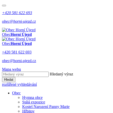
+420 581 622 693
obec@horni-ujezd.cz
Obec
Horní Újezd
Obec
Horní Újezd
+420 581 622 693
obec@horni-ujezd.cz
Mapa webu
Hledaný výraz
Hledat
rozšířené vyhledávání
Obec
Hymna obce
Stálá expozice
Kostel Narození Panny Marie
Hřbitov