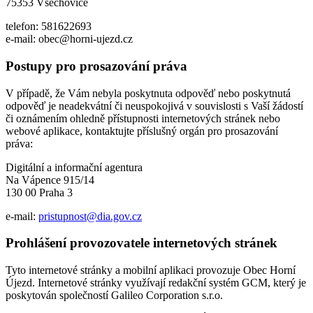
75353 Všechovice
telefon: 581622693
e-mail: obec@horni-ujezd.cz
Postupy pro prosazování práva
V případě, že Vám nebyla poskytnuta odpověď nebo poskytnutá
odpověď je neadekvátní či neuspokojivá v souvislosti s Vaší žádostí
či oznámením ohledně přístupnosti internetových stránek nebo
webové aplikace, kontaktujte příslušný orgán pro prosazování
práva:
Digitální a informační agentura
Na Vápence 915/14
130 00 Praha 3
e-mail:
pristupnost@dia.gov.cz
Prohlášení provozovatele internetových stránek
Tyto internetové stránky a mobilní aplikaci provozuje Obec Horní
Újezd. Internetové stránky využívají redakční systém GCM, který je
poskytován společností Galileo Corporation s.r.o.