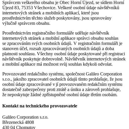
Správcem veškerého obsahu je Obec Horní Újezd, se sídlem Horní
Újezd 83, 75353 Všechovice. Veškeré osobní údaje návštěvníků
internetových stránek a mobilních aplikací, které jsou
prostřednictvím těchto služeb poskytovány, jsou spravovány
výlučně správcem obsahu.
Prostřednictvím registračního formuláře uděluje návštěvník
internetových stránek a mobilní aplikace správci obsahu souhlas
se zpracováním svých osobních údajů. V registračním formuláři je
stanoven účel, rozsah zpracovávaných osobních údajů a doba
platnosti souhlasu. Všechny osobní údaje poskytované při registraci
návštěvník poskytuje dobrovolně. Návštěvník internetových stránek
a mobilní aplikace má možnost svůj souhlas kdykoli odvolat.
Provozovatel redakčního systému, společnost Galileo Corporation
s.r.o., jakožto zpracovatel osobních údajů tímto prohlašuje, že jsou
osobní údaje zpracovávané v jí provozovaném redakčním systému
dostatečně zabezpečeny proti ztrátě a úniku a zároveň prohlašuje,
že neposkytuje žádné zpřístupněné osobní údaje třetím osobám.
Kontakt na technického provozovatele
Galileo Corporation s.r.o.
Březenecká 4808
430 04 Chomutov