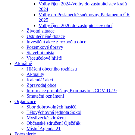
Volby říjen 2024-Volby do zastupitelstev krajů
2024
Volby do Poslanecké sněmovny Parlamentu ČR
2025
Volby říjen 2026 do zastupitelstev obcí
Životní situace
Uskutečněné dotace
Investiční akce z rozpočtu obce
Pozemkové úpravy
Stavební místa
Víceúčelové hřiště
Aktuálně
Hlášení obecního rozhlasu
Aktuality
Kalendář akcí
Zpravodaj obce
Informace pro občany Koronavirus COVID-19
Smuteční oznámení
Organizace
Sbor dobrovolných hasičů
Tělovýchovná jednota Sokol
Myslivecké sdružení
Občanské sdružení Óježďák
Místní Agenda 21
Fotogalerie