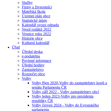
Služby
Firmy a živnostníci
Mateřská škola
Územní plán obce
Statistické údaje
Kalendář svozu odpadu
Sjezd rodáků 2022
Vesnice roku 2022
Historie obce
Kulturní kalendář
Úřad
Úřední deska
e-podatelna
Povinné informace
Úřední hodiny
Zastupitelstvo
Rozpočet obce
Volby
Volby říjen 2020-Volby do zastupitelstev krajů a
senátu Parlamentu ČR
Volby září 2022 - Volby zastupitelstev obcí
Volby leden 2023-Volby pro prezidenta
republiky ČR
Volby červen 2024 - Volby do Evropského
parlamentu