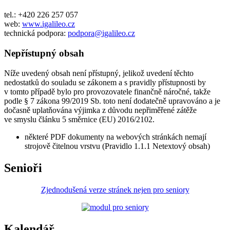
tel.: +420 226 257 057
web:
www.igalileo.cz
technická podpora:
podpora@igalileo.cz
Nepřístupný obsah
Níže uvedený obsah není přístupný, jelikož uvedení těchto
nedostatků do souladu se zákonem a s pravidly přístupnosti by
v tomto případě bylo pro provozovatele finančně náročné, takže
podle § 7 zákona 99/2019 Sb. toto není dodatečně upravováno a je
dočasně uplatňována výjimka z důvodu nepřiměřené zátěže
ve smyslu článku 5 směrnice (EU) 2016/2102.
některé PDF dokumenty na webových stránkách nemají
strojově čitelnou vrstvu (Pravidlo 1.1.1 Netextový obsah)
Senioři
Zjednodušená verze stránek nejen pro seniory
Kalendář