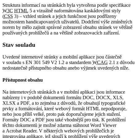
Struktura informací na stránkách byla vytvořena podle specifikace
W3C
HTML
5 a vizuálně naformátována kaskádovými styly
(
CSS
3) – vzhled stránek a jejich funkčnost jsou podřízeny
možnostem handicapovaných uživatelů. Dodržení výše zmíněných
norem by mělo zajistit správné zobrazení obsahu stránek ve většině
používaných prohlížečů a na většině zobrazovacích zařízení.
Stav souladu
Uvedené internetové stránky a mobilní aplikace jsou částečně
v souladu s EN 301 549 V2 1.2 a standardem
WCAG
2.1 z důvodu
nedostatečně přístupného obsahu anebo výjimek uvedených níže.
Přístupnost obsahu
Na internetových stránkách a v mobilní aplikaci jsou informace
nabízeny i v podobě dokumentů formátu DOC, DOCX, XLS,
XLSX a PDF, a to zejména z důvodů, že obsahují typografické
prvky a formátování, které webový formát HTML nepodporuje,
nebo jsou příliš velké, proto pak doporučujeme jejich stažení.
Formáty DOC a PDF jsou také vhodnější pro tisk. K prohlížení
těchto dokumentů je možné zdarma stáhnout Word Viewer
a Acrobat Reader. V některých webových prohlížečích je
integrována aplikace, jež slouží k prohlížení výše uvedených