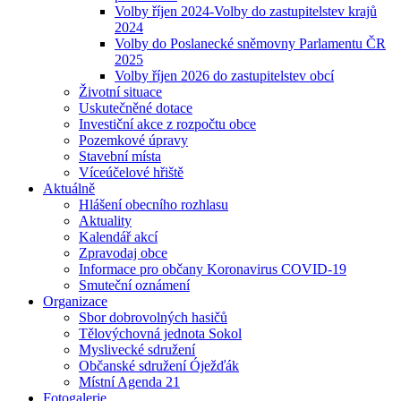
Volby říjen 2024-Volby do zastupitelstev krajů
2024
Volby do Poslanecké sněmovny Parlamentu ČR
2025
Volby říjen 2026 do zastupitelstev obcí
Životní situace
Uskutečněné dotace
Investiční akce z rozpočtu obce
Pozemkové úpravy
Stavební místa
Víceúčelové hřiště
Aktuálně
Hlášení obecního rozhlasu
Aktuality
Kalendář akcí
Zpravodaj obce
Informace pro občany Koronavirus COVID-19
Smuteční oznámení
Organizace
Sbor dobrovolných hasičů
Tělovýchovná jednota Sokol
Myslivecké sdružení
Občanské sdružení Óježďák
Místní Agenda 21
Fotogalerie