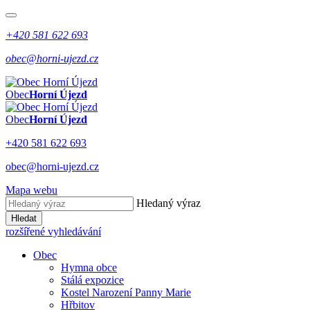
+420 581 622 693
obec@horni-ujezd.cz
Obec
Horní Újezd
Obec
Horní Újezd
+420 581 622 693
obec@horni-ujezd.cz
Mapa webu
Hledaný výraz
Hledat
rozšířené vyhledávání
Obec
Hymna obce
Stálá expozice
Kostel Narození Panny Marie
Hřbitov