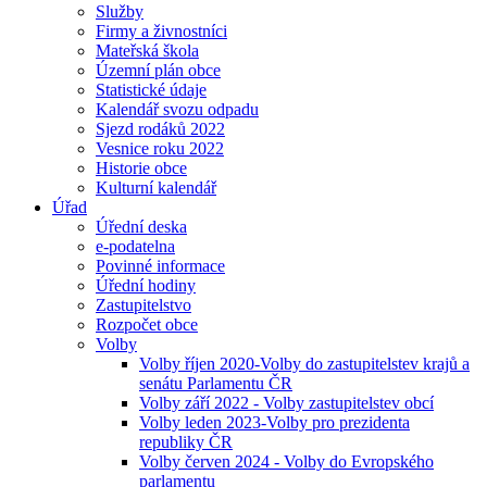
Služby
Firmy a živnostníci
Mateřská škola
Územní plán obce
Statistické údaje
Kalendář svozu odpadu
Sjezd rodáků 2022
Vesnice roku 2022
Historie obce
Kulturní kalendář
Úřad
Úřední deska
e-podatelna
Povinné informace
Úřední hodiny
Zastupitelstvo
Rozpočet obce
Volby
Volby říjen 2020-Volby do zastupitelstev krajů a
senátu Parlamentu ČR
Volby září 2022 - Volby zastupitelstev obcí
Volby leden 2023-Volby pro prezidenta
republiky ČR
Volby červen 2024 - Volby do Evropského
parlamentu