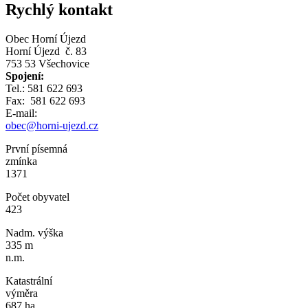
Rychlý kontakt
Obec Horní Újezd
Horní Újezd č. 83
753 53 Všechovice
Spojení:
Tel.: 581 622 693
Fax: 581 622 693
E-mail:
obec@horni-ujezd.cz
První písemná
zmínka
1371
Počet obyvatel
423
Nadm. výška
335 m
n.m.
Katastrální
výměra
687 ha