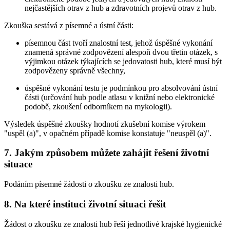
nejčastějších otrav z hub a zdravotních projevů otrav z hub.
Zkouška sestává z písemné a ústní části:
písemnou část tvoří znalostní test, jehož úspěšné vykonání
znamená správné zodpovězení alespoň dvou třetin otázek, s
výjimkou otázek týkajících se jedovatosti hub, které musí být
zodpovězeny správně všechny,
úspěšné vykonání testu je podmínkou pro absolvování ústní
části (určování hub podle atlasu v knižní nebo elektronické
podobě, zkoušení odborníkem na mykologii).
Výsledek úspěšné zkoušky hodnotí zkušební komise výrokem
"uspěl (a)", v opačném případě komise konstatuje "neuspěl (a)".
7. Jakým způsobem můžete zahájit řešení životní
situace
Podáním písemné žádosti o zkoušku ze znalosti hub.
8. Na které instituci životní situaci řešit
Žádost o zkoušku ze znalosti hub řeší jednotlivé krajské hygienické