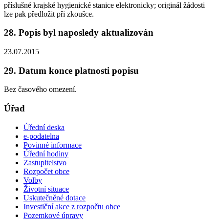
příslušné krajské hygienické stanice elektronicky; originál žádosti
lze pak předložit při zkoušce.
28. Popis byl naposledy aktualizován
23.07.2015
29. Datum konce platnosti popisu
Bez časového omezení.
Úřad
Úřední deska
e-podatelna
Povinné informace
Úřední hodiny
Zastupitelstvo
Rozpočet obce
Volby
Životní situace
Uskutečněné dotace
Investiční akce z rozpočtu obce
Pozemkové úpravy