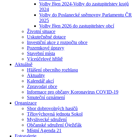
Volby říjen 2024-Volby do zastupitelstev krajů
2024
Volby do Poslanecké sněmovny Parlamentu ČR
2025
Volby říjen 2026 do zastupitelstev obcí
Životní situace
Uskutečněné dotace
Investiční akce z rozpočtu obce
Pozemkové úpravy
Stavební místa
Víceúčelové hřiště
Aktuálně
Hlášení obecního rozhlasu
Aktuality
Kalendář akcí
Zpravodaj obce
Informace pro občany Koronavirus COVID-19
Smuteční oznámení
Organizace
Sbor dobrovolných hasičů
Tělovýchovná jednota Sokol
Myslivecké sdružení
Občanské sdružení Óježďák
Místní Agenda 21
Fotogalerie