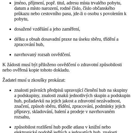
jméno, příjmení, popř. titul, adresu místa trvalého pobytu,
datum a místo narození, rodné číslo, číslo občanského
průkazu nebo cestovního pasu, jde-li o osobu s povolením k
pobytu,
dosažené vzdělání a jeho zaměření,
délku a obsah dosavadní praxe na úseku sběru, třídění a
zpracování hub,
navrhovaný rozsah osvědčení.
K žádosti musí být přiloženo osvědčení o zdravotní způsobilosti
nebo ověřená kopie tohoto dokladu.
Žadatel musí u zkoušky prokázat:
znalosti právních předpisů upravující členění hub na skupiny
a podskupiny, znalosti znaků jednotlivých skupin a podskupin
hub, požadavků na jejich jakost a zdravotní nezávadnost,
značení, způsob sběru, třídění, zpracování, podmínky jejich
přípravy, skladování, balení a prodeje v navrhovaném
rozsahu,
způsobilost rozlišení hub podle atlasu v knižní nebo
elektronické podobě jedlých a jedovatých hub, znalosti