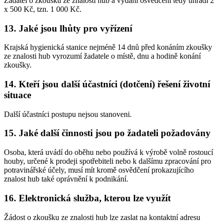
Žadatel o zkoušku ze znalosti hub a vydání osvědčení tedy uhradí 2
x 500 Kč, tzn. 1 000 Kč.
13. Jaké jsou lhůty pro vyřízení
Krajská hygienická stanice nejméně 14 dnů před konáním zkoušky
ze znalosti hub vyrozumí žadatele o místě, dnu a hodině konání
zkoušky.
14. Kteří jsou další účastníci (dotčení) řešení životní
situace
Další účastníci postupu nejsou stanoveni.
15. Jaké další činnosti jsou po žadateli požadovány
Osoba, která uvádí do oběhu nebo používá k výrobě volně rostoucí
houby, určené k prodeji spotřebiteli nebo k dalšímu zpracování pro
potravinářské účely, musí mít kromě osvědčení prokazujícího
znalost hub také oprávnění k podnikání.
16. Elektronická služba, kterou lze využít
Žádost o zkoušku ze znalosti hub lze zaslat na kontaktní adresu