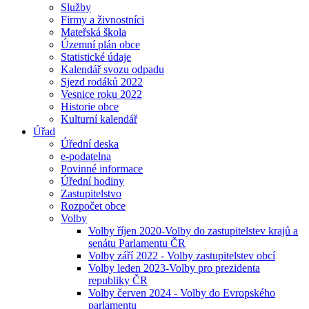
Služby
Firmy a živnostníci
Mateřská škola
Územní plán obce
Statistické údaje
Kalendář svozu odpadu
Sjezd rodáků 2022
Vesnice roku 2022
Historie obce
Kulturní kalendář
Úřad
Úřední deska
e-podatelna
Povinné informace
Úřední hodiny
Zastupitelstvo
Rozpočet obce
Volby
Volby říjen 2020-Volby do zastupitelstev krajů a
senátu Parlamentu ČR
Volby září 2022 - Volby zastupitelstev obcí
Volby leden 2023-Volby pro prezidenta
republiky ČR
Volby červen 2024 - Volby do Evropského
parlamentu