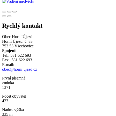
Rychlý kontakt
Obec Horní Újezd
Horní Újezd č. 83
753 53 Všechovice
Spojení:
Tel.: 581 622 693
Fax: 581 622 693
E-mail:
obec@horni-ujezd.cz
První písemná
zmínka
1371
Počet obyvatel
423
Nadm. výška
335 m