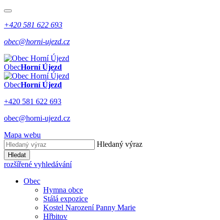
+420 581 622 693
obec@horni-ujezd.cz
Obec
Horní Újezd
Obec
Horní Újezd
+420 581 622 693
obec@horni-ujezd.cz
Mapa webu
Hledaný výraz
Hledat
rozšířené vyhledávání
Obec
Hymna obce
Stálá expozice
Kostel Narození Panny Marie
Hřbitov