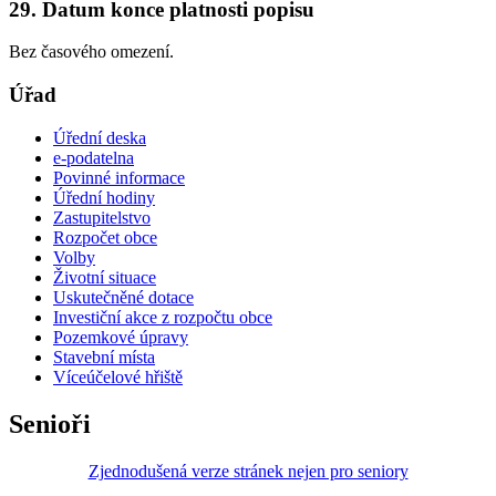
29. Datum konce platnosti popisu
Bez časového omezení.
Úřad
Úřední deska
e-podatelna
Povinné informace
Úřední hodiny
Zastupitelstvo
Rozpočet obce
Volby
Životní situace
Uskutečněné dotace
Investiční akce z rozpočtu obce
Pozemkové úpravy
Stavební místa
Víceúčelové hřiště
Senioři
Zjednodušená verze stránek nejen pro seniory