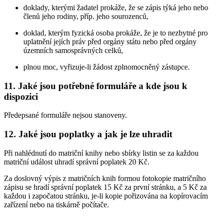
doklady, kterými žadatel prokáže, že se zápis týká jeho nebo
členů jeho rodiny, příp. jeho sourozenců,
doklad, kterým fyzická osoba prokáže, že je to nezbytné pro
uplatnění jejích práv před orgány státu nebo před orgány
územních samosprávných celků,
plnou moc, vyřizuje-li žádost zplnomocněný zástupce.
11. Jaké jsou potřebné formuláře a kde jsou k
dispozici
Předepsané formuláře nejsou stanoveny.
12. Jaké jsou poplatky a jak je lze uhradit
Při nahlédnutí do matriční knihy nebo sbírky listin se za každou
matriční událost uhradí správní poplatek 20 Kč.
Za doslovný výpis z matričních knih formou fotokopie matričního
zápisu se hradí správní poplatek 15 Kč za první stránku, a 5 Kč za
každou i započatou stránku, je-li kopie pořizována na kopírovacím
zařízení nebo na tiskárně počítače.