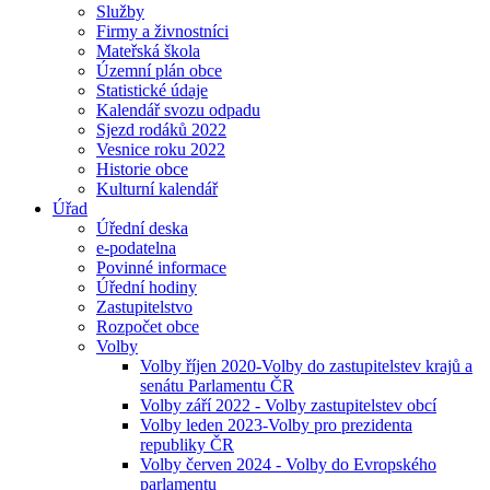
Služby
Firmy a živnostníci
Mateřská škola
Územní plán obce
Statistické údaje
Kalendář svozu odpadu
Sjezd rodáků 2022
Vesnice roku 2022
Historie obce
Kulturní kalendář
Úřad
Úřední deska
e-podatelna
Povinné informace
Úřední hodiny
Zastupitelstvo
Rozpočet obce
Volby
Volby říjen 2020-Volby do zastupitelstev krajů a
senátu Parlamentu ČR
Volby září 2022 - Volby zastupitelstev obcí
Volby leden 2023-Volby pro prezidenta
republiky ČR
Volby červen 2024 - Volby do Evropského
parlamentu