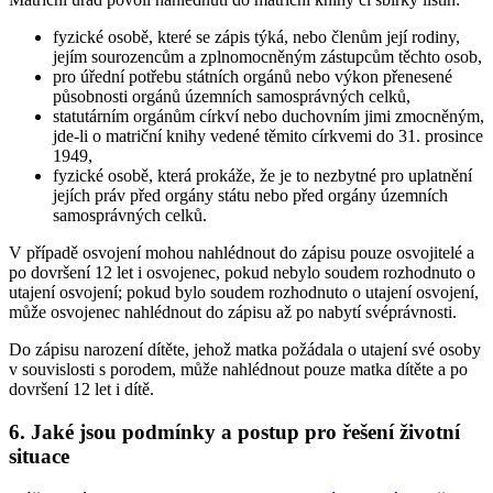
fyzické osobě, které se zápis týká, nebo členům její rodiny,
jejím sourozencům a zplnomocněným zástupcům těchto osob,
pro úřední potřebu státních orgánů nebo výkon přenesené
působnosti orgánů územních samosprávných celků,
statutárním orgánům církví nebo duchovním jimi zmocněným,
jde-li o matriční knihy vedené těmito církvemi do 31. prosince
1949,
fyzické osobě, která prokáže, že je to nezbytné pro uplatnění
jejích práv před orgány státu nebo před orgány územních
samosprávných celků.
V případě osvojení mohou nahlédnout do zápisu pouze osvojitelé a
po dovršení 12 let i osvojenec, pokud nebylo soudem rozhodnuto o
utajení osvojení; pokud bylo soudem rozhodnuto o utajení osvojení,
může osvojenec nahlédnout do zápisu až po nabytí svéprávnosti.
Do zápisu narození dítěte, jehož matka požádala o utajení své osoby
v souvislosti s porodem, může nahlédnout pouze matka dítěte a po
dovršení 12 let i dítě.
6. Jaké jsou podmínky a postup pro řešení životní
situace