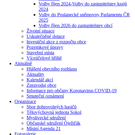
Volby říjen 2024-Volby do zastupitelstev krajů
2024
Volby do Poslanecké sněmovny Parlamentu ČR
2025
Volby říjen 2026 do zastupitelstev obcí
Životní situace
Uskutečněné dotace
Investiční akce z rozpočtu obce
Pozemkové úpravy
Stavební místa
Víceúčelové hřiště
Aktuálně
Hlášení obecního rozhlasu
Aktuality
Kalendář akcí
Zpravodaj obce
Informace pro občany Koronavirus COVID-19
Smuteční oznámení
Organizace
Sbor dobrovolných hasičů
Tělovýchovná jednota Sokol
Myslivecké sdružení
Občanské sdružení Óježďák
Místní Agenda 21
Fotogalerie