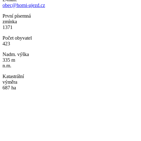
obec@horni-ujezd.cz
První písemná
zmínka
1371
Počet obyvatel
423
Nadm. výška
335 m
n.m.
Katastrální
výměra
687 ha