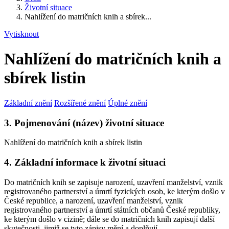
Životní situace
Nahlížení do matričních knih a sbírek...
Vytisknout
Nahlížení do matričních knih a
sbírek listin
Základní znění
Rozšířené znění
Úplné znění
3. Pojmenování (název) životní situace
Nahlížení do matričních knih a sbírek listin
4. Základní informace k životní situaci
Do matričních knih se zapisuje narození, uzavření manželství, vznik
registrovaného partnerství a úmrtí fyzických osob, ke kterým došlo v
České republice, a narození, uzavření manželství, vznik
registrovaného partnerství a úmrtí státních občanů České republiky,
ke kterým došlo v cizině; dále se do matričních knih zapisují další
skutečnosti, jimiž se tyto zápisy mění a doplňují.