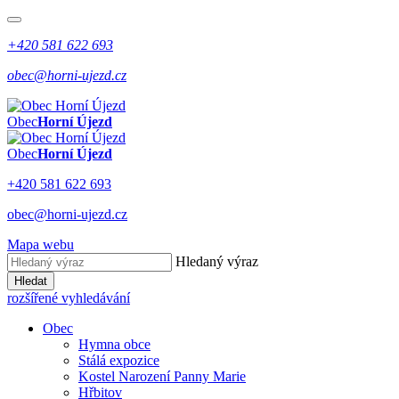
+420 581 622 693
obec@horni-ujezd.cz
Obec
Horní Újezd
Obec
Horní Újezd
+420 581 622 693
obec@horni-ujezd.cz
Mapa webu
Hledaný výraz
Hledat
rozšířené vyhledávání
Obec
Hymna obce
Stálá expozice
Kostel Narození Panny Marie
Hřbitov