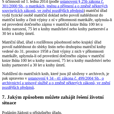
S účinností od 1. ledna 2014 (podle
ustanovení § 25b zákona č.
301/2000 Sb., o matrikách, jménu a příjmení a o změně některých
souvisejících zákonů, ve znění pozdějších předpisů
) matriční úřad
vydá fyzické osobě matriční doklad nebo povolí nahlédnout do
matriční knihy a činit výpisy z ní v přítomnosti matrikáře, uplynula-li
od provedení dotčeného zápisu v matriční knize lhůta 100 let u
knihy narození, 75 let u knihy manželství nebo knihy partnerství a
30 let u knihy úmrtí.
Matriční úřad, úřad s rozšířenou působností nebo krajský úřad
povolí nahlédnout do sbírky listin nebo druhopisu matriční knihy
vedené do 31. prosince 1958 a činit výpisy z nich v přítomnosti
matrikáře, uplynula-li od provedení dotčeného zápisu v matriční
knize lhůta 100 let u knihy narození, 75 let u knihy manželství nebo
knihy partnerství a 30 let u knihy úmrtí.
Nahlížení do matričních knih, které jsou již uloženy v archivech, je
pak upraveno v
ustanovení § 34 - 41 zákona č. 499/2004 Sb., o
archivnictví a spisové službě a o změně některých zákonů, ve znění
pozdějších předpisů
.
7. Jakým způsobem můžete zahájit řešení životní
situace
Podáním žádosti u příslušného úřadu.