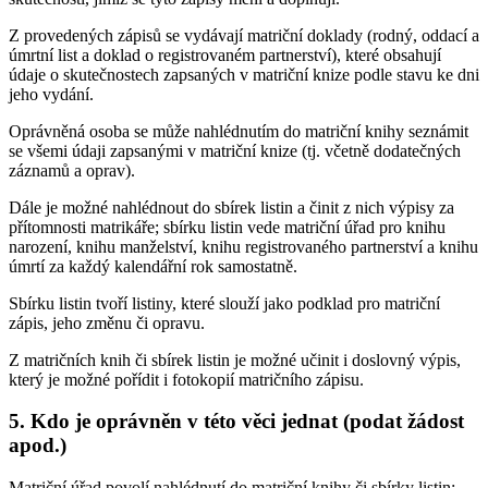
Z provedených zápisů se vydávají matriční doklady (rodný, oddací a
úmrtní list a doklad o registrovaném partnerství), které obsahují
údaje o skutečnostech zapsaných v matriční knize podle stavu ke dni
jeho vydání.
Oprávněná osoba se může nahlédnutím do matriční knihy seznámit
se všemi údaji zapsanými v matriční knize (tj. včetně dodatečných
záznamů a oprav).
Dále je možné nahlédnout do sbírek listin a činit z nich výpisy za
přítomnosti matrikáře; sbírku listin vede matriční úřad pro knihu
narození, knihu manželství, knihu registrovaného partnerství a knihu
úmrtí za každý kalendářní rok samostatně.
Sbírku listin tvoří listiny, které slouží jako podklad pro matriční
zápis, jeho změnu či opravu.
Z matričních knih či sbírek listin je možné učinit i doslovný výpis,
který je možné pořídit i fotokopií matričního zápisu.
5. Kdo je oprávněn v této věci jednat (podat žádost
apod.)
Matriční úřad povolí nahlédnutí do matriční knihy či sbírky listin: