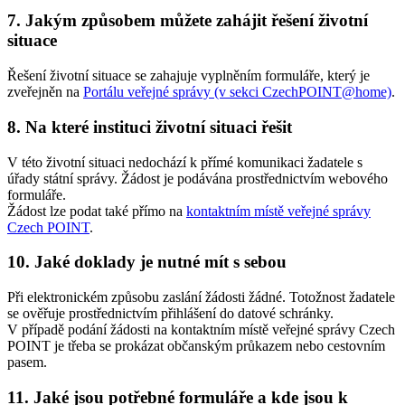
7. Jakým způsobem můžete zahájit řešení životní
situace
Řešení životní situace se zahajuje vyplněním formuláře, který je
zveřejněn na
Portálu veřejné správy (v sekci CzechPOINT@home)
.
8. Na které instituci životní situaci řešit
V této životní situaci nedochází k přímé komunikaci žadatele s
úřady státní správy. Žádost je podávána prostřednictvím webového
formuláře.
Žádost lze podat také přímo na
kontaktním místě veřejné správy
Czech POINT
.
10. Jaké doklady je nutné mít s sebou
Při elektronickém způsobu zaslání žádosti žádné. Totožnost žadatele
se ověřuje prostřednictvím přihlášení do datové schránky.
V případě podání žádosti na kontaktním místě veřejné správy Czech
POINT je třeba se prokázat občanským průkazem nebo cestovním
pasem.
11. Jaké jsou potřebné formuláře a kde jsou k