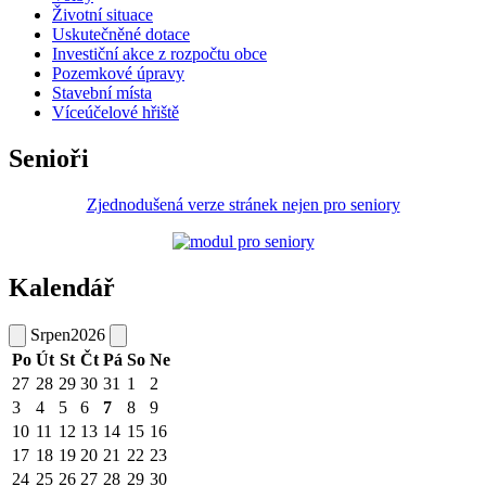
Životní situace
Uskutečněné dotace
Investiční akce z rozpočtu obce
Pozemkové úpravy
Stavební místa
Víceúčelové hřiště
Senioři
Zjednodušená verze stránek nejen pro seniory
Kalendář
Srpen
2026
Po
Út
St
Čt
Pá
So
Ne
27
28
29
30
31
1
2
3
4
5
6
7
8
9
10
11
12
13
14
15
16
17
18
19
20
21
22
23
24
25
26
27
28
29
30