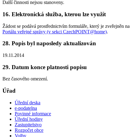
Další činnosti nejsou stanoveny.
16. Elektronická služba, kterou lze využít
Žádost se podává prostřednictvím formuláře, který je zveřejněn na
Portálu veřejné správy (v sekci CzechPOINT@home)
.
28. Popis byl naposledy aktualizován
19.11.2014
29. Datum konce platnosti popisu
Bez časového omezení.
Úřad
Úřední deska
e-podatelna
Povinné informace
Úřední hodiny
Zastupitelstvo
Rozpočet obce
Volby