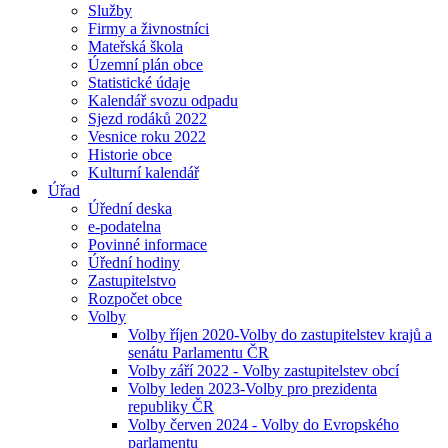
Služby
Firmy a živnostníci
Mateřská škola
Územní plán obce
Statistické údaje
Kalendář svozu odpadu
Sjezd rodáků 2022
Vesnice roku 2022
Historie obce
Kulturní kalendář
Úřad
Úřední deska
e-podatelna
Povinné informace
Úřední hodiny
Zastupitelstvo
Rozpočet obce
Volby
Volby říjen 2020-Volby do zastupitelstev krajů a
senátu Parlamentu ČR
Volby září 2022 - Volby zastupitelstev obcí
Volby leden 2023-Volby pro prezidenta
republiky ČR
Volby červen 2024 - Volby do Evropského
parlamentu