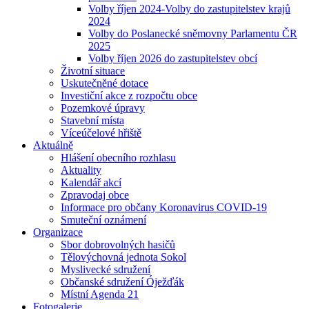
Volby říjen 2024-Volby do zastupitelstev krajů
2024
Volby do Poslanecké sněmovny Parlamentu ČR
2025
Volby říjen 2026 do zastupitelstev obcí
Životní situace
Uskutečněné dotace
Investiční akce z rozpočtu obce
Pozemkové úpravy
Stavební místa
Víceúčelové hřiště
Aktuálně
Hlášení obecního rozhlasu
Aktuality
Kalendář akcí
Zpravodaj obce
Informace pro občany Koronavirus COVID-19
Smuteční oznámení
Organizace
Sbor dobrovolných hasičů
Tělovýchovná jednota Sokol
Myslivecké sdružení
Občanské sdružení Óježďák
Místní Agenda 21
Fotogalerie