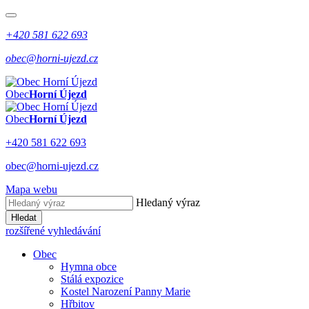
+420 581 622 693
obec@horni-ujezd.cz
Obec
Horní Újezd
Obec
Horní Újezd
+420 581 622 693
obec@horni-ujezd.cz
Mapa webu
Hledaný výraz
Hledat
rozšířené vyhledávání
Obec
Hymna obce
Stálá expozice
Kostel Narození Panny Marie
Hřbitov