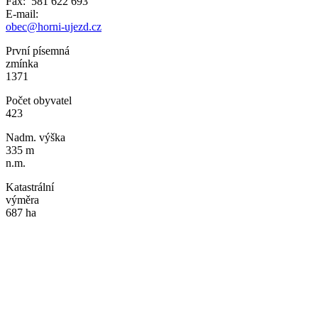
Fax: 581 622 693
E-mail:
obec@horni-ujezd.cz
První písemná
zmínka
1371
Počet obyvatel
423
Nadm. výška
335 m
n.m.
Katastrální
výměra
687 ha