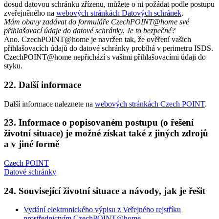
dosud datovou schránku zřízenu, můžete o ni požádat podle postupu
zveřejněného na
webových stránkách Datových schránek
.
Mám obavy zadávat do formuláře CzechPOINT@home své
přihlašovací údaje do datové schránky. Je to bezpečné?
Ano. CzechPOINT@home je navržen tak, že ověření vašich
přihlašovacích údajů do datové schránky probíhá v perimetru ISDS.
CzechPOINT@home nepřichází s vašimi přihlašovacími údaji do
styku.
22. Další informace
Další informace naleznete na
webových stránkách Czech POINT
.
23. Informace o popisovaném postupu (o řešení
životní situace) je možné získat také z jiných zdrojů
a v jiné formě
Czech POINT
Datové schránky
24. Související životní situace a návody, jak je řešit
Vydání elektronického výpisu z Veřejného rejstříku
prostřednictvím CzechPOINT@home