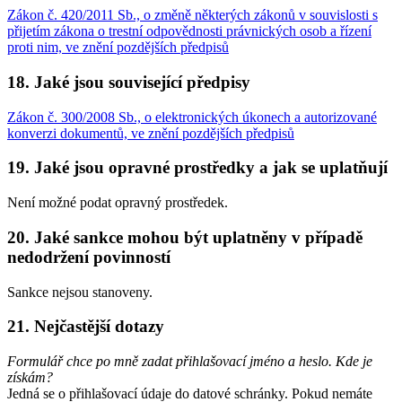
Zákon č. 420/2011 Sb., o změně některých zákonů v souvislosti s
přijetím zákona o trestní odpovědnosti právnických osob a řízení
proti nim, ve znění pozdějších předpisů
18. Jaké jsou související předpisy
Zákon č. 300/2008 Sb., o elektronických úkonech a autorizované
konverzi dokumentů, ve znění pozdějších předpisů
19. Jaké jsou opravné prostředky a jak se uplatňují
Není možné podat opravný prostředek.
20. Jaké sankce mohou být uplatněny v případě
nedodržení povinností
Sankce nejsou stanoveny.
21. Nejčastější dotazy
Formulář chce po mně zadat přihlašovací jméno a heslo. Kde je
získám?
Jedná se o přihlašovací údaje do datové schránky. Pokud nemáte