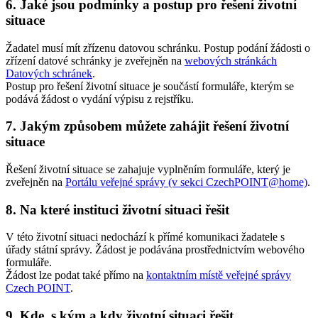
6. Jaké jsou podmínky a postup pro řešení životní
situace
Žadatel musí mít zřízenu datovou schránku. Postup podání žádosti o
zřízení datové schránky je zveřejněn na
webových stránkách
Datových schránek
.
Postup pro řešení životní situace je součástí formuláře, kterým se
podává žádost o vydání výpisu z rejstříku.
7. Jakým způsobem můžete zahájit řešení životní
situace
Řešení životní situace se zahajuje vyplněním formuláře, který je
zveřejněn na
Portálu veřejné správy (v sekci CzechPOINT@home)
.
8. Na které instituci životní situaci řešit
V této životní situaci nedochází k přímé komunikaci žadatele s
úřady státní správy. Žádost je podávána prostřednictvím webového
formuláře.
Žádost lze podat také přímo na
kontaktním místě veřejné správy
Czech POINT
.
9. Kde, s kým a kdy životní situaci řešit