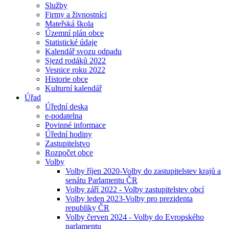
Služby
Firmy a živnostníci
Mateřská škola
Územní plán obce
Statistické údaje
Kalendář svozu odpadu
Sjezd rodáků 2022
Vesnice roku 2022
Historie obce
Kulturní kalendář
Úřad
Úřední deska
e-podatelna
Povinné informace
Úřední hodiny
Zastupitelstvo
Rozpočet obce
Volby
Volby říjen 2020-Volby do zastupitelstev krajů a
senátu Parlamentu ČR
Volby září 2022 - Volby zastupitelstev obcí
Volby leden 2023-Volby pro prezidenta
republiky ČR
Volby červen 2024 - Volby do Evropského
parlamentu