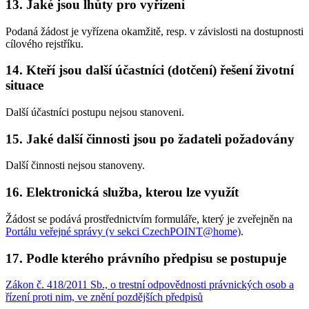
13. Jaké jsou lhůty pro vyřízení
Podaná žádost je vyřízena okamžitě, resp. v závislosti na dostupnosti
cílového rejstříku.
14. Kteří jsou další účastníci (dotčení) řešení životní
situace
Další účastníci postupu nejsou stanoveni.
15. Jaké další činnosti jsou po žadateli požadovány
Další činnosti nejsou stanoveny.
16. Elektronická služba, kterou lze využít
Žádost se podává prostřednictvím formuláře, který je zveřejněn na
Portálu veřejné správy (v sekci CzechPOINT@home)
.
17. Podle kterého právního předpisu se postupuje
Zákon č. 418/2011 Sb., o trestní odpovědnosti právnických osob a
řízení proti nim, ve znění pozdějších předpisů