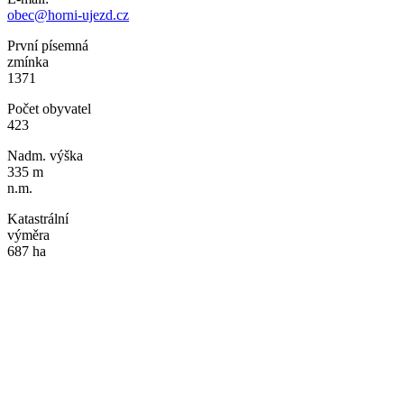
obec@horni-ujezd.cz
První písemná
zmínka
1371
Počet obyvatel
423
Nadm. výška
335 m
n.m.
Katastrální
výměra
687 ha