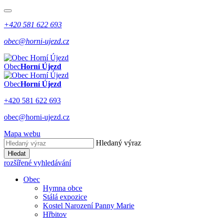
+420 581 622 693
obec@horni-ujezd.cz
Obec
Horní Újezd
Obec
Horní Újezd
+420 581 622 693
obec@horni-ujezd.cz
Mapa webu
Hledaný výraz
Hledat
rozšířené vyhledávání
Obec
Hymna obce
Stálá expozice
Kostel Narození Panny Marie
Hřbitov