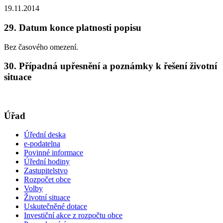
19.11.2014
29. Datum konce platnosti popisu
Bez časového omezení.
30. Případná upřesnění a poznámky k řešení životní
situace
Úřad
Úřední deska
e-podatelna
Povinné informace
Úřední hodiny
Zastupitelstvo
Rozpočet obce
Volby
Životní situace
Uskutečněné dotace
Investiční akce z rozpočtu obce