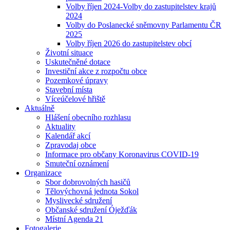
Volby říjen 2024-Volby do zastupitelstev krajů
2024
Volby do Poslanecké sněmovny Parlamentu ČR
2025
Volby říjen 2026 do zastupitelstev obcí
Životní situace
Uskutečněné dotace
Investiční akce z rozpočtu obce
Pozemkové úpravy
Stavební místa
Víceúčelové hřiště
Aktuálně
Hlášení obecního rozhlasu
Aktuality
Kalendář akcí
Zpravodaj obce
Informace pro občany Koronavirus COVID-19
Smuteční oznámení
Organizace
Sbor dobrovolných hasičů
Tělovýchovná jednota Sokol
Myslivecké sdružení
Občanské sdružení Óježďák
Místní Agenda 21
Fotogalerie