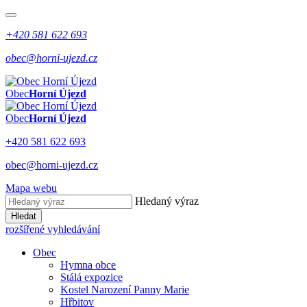
+420 581 622 693
obec@horni-ujezd.cz
Obec
Horní Újezd
Obec
Horní Újezd
+420 581 622 693
obec@horni-ujezd.cz
Mapa webu
Hledaný výraz
Hledat
rozšířené vyhledávání
Obec
Hymna obce
Stálá expozice
Kostel Narození Panny Marie
Hřbitov