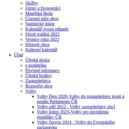
Služby
Firmy a živnostníci
Mateřská škola
Územní plán obce
Statistické údaje
Kalendář svozu odpadu
Sjezd rodáků 2022
Vesnice roku 2022
Historie obce
Kulturní kalendář
Úřad
Úřední deska
e-podatelna
Povinné informace
Úřední hodiny
Zastupitelstvo
Rozpočet obce
Volby
Volby říjen 2020-Volby do zastupitelstev krajů a
senátu Parlamentu ČR
Volby září 2022 - Volby zastupitelstev obcí
Volby leden 2023-Volby pro prezidenta
republiky ČR
Volby červen 2024 - Volby do Evropského
parlamentu