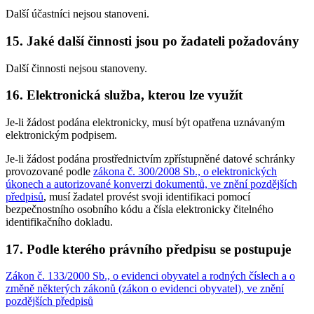
Další účastníci nejsou stanoveni.
15. Jaké další činnosti jsou po žadateli požadovány
Další činnosti nejsou stanoveny.
16. Elektronická služba, kterou lze využít
Je-li žádost podána elektronicky, musí být opatřena uznávaným
elektronickým podpisem.
Je-li žádost podána prostřednictvím zpřístupněné datové schránky
provozované podle
zákona č. 300/2008 Sb., o elektronických
úkonech a autorizované konverzi dokumentů, ve znění pozdějších
předpisů
, musí žadatel provést svoji identifikaci pomocí
bezpečnostního osobního kódu a čísla elektronicky čitelného
identifikačního dokladu.
17. Podle kterého právního předpisu se postupuje
Zákon č. 133/2000 Sb., o evidenci obyvatel a rodných číslech a o
změně některých zákonů (zákon o evidenci obyvatel), ve znění
pozdějších předpisů