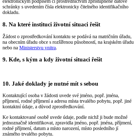
elektronickým podpisem či prostřednictvím zpřístupněné datové
schránky s uvedením čísla elektronicky čitelného identifikačního
dokladu.
8. Na které instituci životní situaci řešit
Žádost o zprostředkování kontaktu se podává na matričním úřadu,
na obecním úřadu obce s rozšířenou působností, na krajském úřadu
nebo na
Ministerstvu vnitra
.
9. Kde, s kým a kdy životní situaci řešit
10. Jaké doklady je nutné mít s sebou
Kontaktující osoba v žádosti uvede své jméno, popř. jména,
příjmení, rodné příjmení a adresu místa trvalého pobytu, popř. jiné
kontaktní údaje, a důvod zprostředkování.
Ke kontaktované osobě uvede údaje, podle nichž ji bude možné
jednoznačně identifikovat, zpravidla jméno, popř. jména, příjmení,
rodné příjmení, datum a místo narození, místo posledního jí
známého trvalého pobytu.