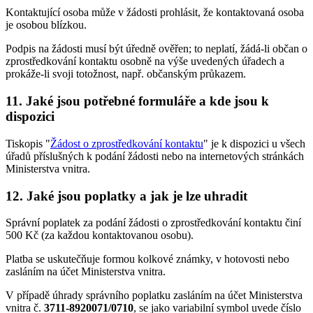
Kontaktující osoba může v žádosti prohlásit, že kontaktovaná osoba
je osobou blízkou.
Podpis na žádosti musí být úředně ověřen; to neplatí, žádá-li občan o
zprostředkování kontaktu osobně na výše uvedených úřadech a
prokáže-li svoji totožnost, např. občanským průkazem.
11. Jaké jsou potřebné formuláře a kde jsou k
dispozici
Tiskopis "
Žádost o zprostředkování kontaktu
" je k dispozici u všech
úřadů příslušných k podání žádosti nebo na internetových stránkách
Ministerstva vnitra.
12. Jaké jsou poplatky a jak je lze uhradit
Správní poplatek za podání žádosti o zprostředkování kontaktu činí
500 Kč (za každou kontaktovanou osobu).
Platba se uskutečňuje formou kolkové známky, v hotovosti nebo
zasláním na účet Ministerstva vnitra.
V případě úhrady správního poplatku zasláním na účet Ministerstva
vnitra č.
3711-8920071/0710
, se jako variabilní symbol uvede číslo