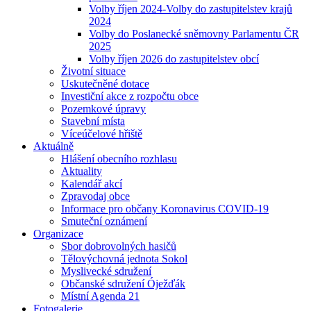
Volby říjen 2024-Volby do zastupitelstev krajů
2024
Volby do Poslanecké sněmovny Parlamentu ČR
2025
Volby říjen 2026 do zastupitelstev obcí
Životní situace
Uskutečněné dotace
Investiční akce z rozpočtu obce
Pozemkové úpravy
Stavební místa
Víceúčelové hřiště
Aktuálně
Hlášení obecního rozhlasu
Aktuality
Kalendář akcí
Zpravodaj obce
Informace pro občany Koronavirus COVID-19
Smuteční oznámení
Organizace
Sbor dobrovolných hasičů
Tělovýchovná jednota Sokol
Myslivecké sdružení
Občanské sdružení Óježďák
Místní Agenda 21
Fotogalerie