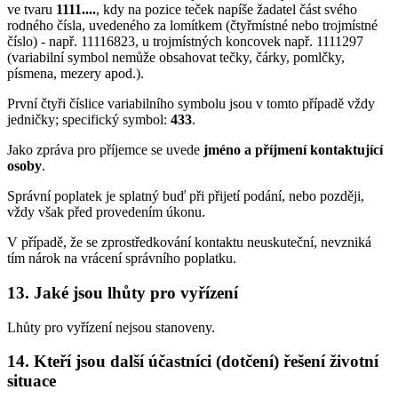
ve tvaru
1111....
, kdy na pozice teček napíše žadatel část svého
rodného čísla, uvedeného za lomítkem (čtyřmístné nebo trojmístné
číslo) - např. 11116823, u trojmístných koncovek např. 1111297
(variabilní symbol nemůže obsahovat tečky, čárky, pomlčky,
písmena, mezery apod.).
První čtyři číslice variabilního symbolu jsou v tomto případě vždy
jedničky; specifický symbol:
433
.
Jako zpráva pro příjemce se uvede
jméno a příjmení kontaktující
osoby
.
Správní poplatek je splatný buď při přijetí podání, nebo později,
vždy však před provedením úkonu.
V případě, že se zprostředkování kontaktu neuskuteční, nevzniká
tím nárok na vrácení správního poplatku.
13. Jaké jsou lhůty pro vyřízení
Lhůty pro vyřízení nejsou stanoveny.
14. Kteří jsou další účastníci (dotčení) řešení životní
situace