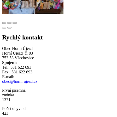
Rychlý kontakt
Obec Horní Újezd
Horní Újezd č. 83
753 53 Všechovice
Spojení:
Tel.: 581 622 693
Fax: 581 622 693
E-mail:
obec@horni-ujezd.cz
První písemná
zmínka
1371
Počet obyvatel
423