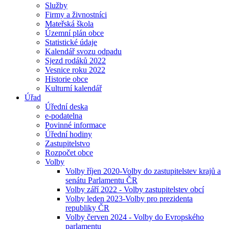
Služby
Firmy a živnostníci
Mateřská škola
Územní plán obce
Statistické údaje
Kalendář svozu odpadu
Sjezd rodáků 2022
Vesnice roku 2022
Historie obce
Kulturní kalendář
Úřad
Úřední deska
e-podatelna
Povinné informace
Úřední hodiny
Zastupitelstvo
Rozpočet obce
Volby
Volby říjen 2020-Volby do zastupitelstev krajů a
senátu Parlamentu ČR
Volby září 2022 - Volby zastupitelstev obcí
Volby leden 2023-Volby pro prezidenta
republiky ČR
Volby červen 2024 - Volby do Evropského
parlamentu