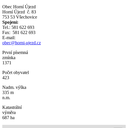
Obec Horní Újezd
Horní Újezd č. 83
753 53 Všechovice
Spojení:
Tel.: 581 622 693
Fax: 581 622 693
E-mail:
obec@horni-ujezd.cz
První písemná
zmínka
1371
Počet obyvatel
423
Nadm. výška
335 m
n.m.
Katastrální
výměra
687 ha