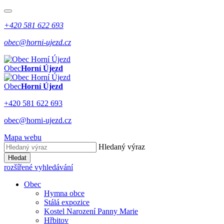
+420 581 622 693
obec@horni-ujezd.cz
Obec
Horní Újezd
Obec
Horní Újezd
+420 581 622 693
obec@horni-ujezd.cz
Mapa webu
Hledaný výraz
Hledat
rozšířené vyhledávání
Obec
Hymna obce
Stálá expozice
Kostel Narození Panny Marie
Hřbitov