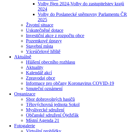
Volby říjen 2024-Volby do zastupitelstev krajů
2024
Volby do Poslanecké sněmovny Parlamentu ČR
2025
Životní situace
Uskutečněné dotace
Investiční akce z rozpočtu obce
Pozemkové úpravy
Stavební místa
Víceúčelové hřiště
Aktuálně
Hlášení obecního rozhlasu
Aktuality
Kalendář akcí
Zpravodaj obce
Informace pro občany Koronavirus COVID-19
Smuteční oznámení
Organizace
Sbor dobrovolných hasičů
Tělovýchovná jednota Sokol
Myslivecké sdružení
Občanské sdružení Óježďák
Místní Agenda 21
Fotogalerie
Virtuální prohlídky