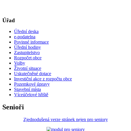
Úřad
Úřední deska
e-podatelna
Povinné informace
Úřední hodiny
Zastupitelstvo
Rozpočet obce
Volby
Životní situace
Uskutečněné dotace
Investiční akce z rozpočtu obce
Pozemkové úpravy
Stavební místa
Víceúčelové hřiště
Senioři
Zjednodušená verze stránek nejen pro seniory