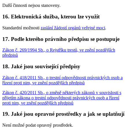
Další činnosti nejsou stanoveny.
16. Elektronická služba, kterou lze využít
Standardní možnosti
zaslání žádostí orgánů veřejné moci
.
17. Podle kterého právního předpisu se postupuje
Zákon č. 269/1994 Sb., o Rejstříku trestů, ve znění pozdějších
předpisů
18. Jaké jsou související předpisy
Zákon č. 418/2011 Sb., o trestní odpovědnosti právnických osob a
řízení proti nim, ve znění pozdějších předpisů
Zákon č. 420/2011 Sb., o změně některých zákonů v souvislosti s
přijetím zákona o trestní odpovědnosti právnických osob a řízení
proti nim, ve znění pozdějších předpisů
19. Jaké jsou opravné prostředky a jak se uplatňují
Není možné podat opravný prostředek.