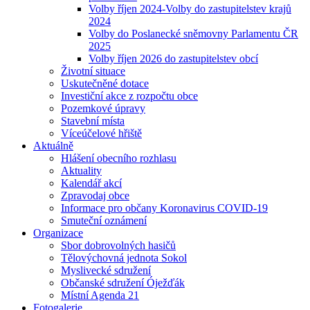
Volby říjen 2024-Volby do zastupitelstev krajů
2024
Volby do Poslanecké sněmovny Parlamentu ČR
2025
Volby říjen 2026 do zastupitelstev obcí
Životní situace
Uskutečněné dotace
Investiční akce z rozpočtu obce
Pozemkové úpravy
Stavební místa
Víceúčelové hřiště
Aktuálně
Hlášení obecního rozhlasu
Aktuality
Kalendář akcí
Zpravodaj obce
Informace pro občany Koronavirus COVID-19
Smuteční oznámení
Organizace
Sbor dobrovolných hasičů
Tělovýchovná jednota Sokol
Myslivecké sdružení
Občanské sdružení Óježďák
Místní Agenda 21
Fotogalerie