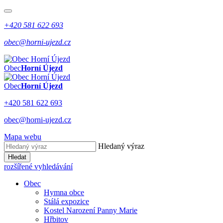
+420 581 622 693
obec@horni-ujezd.cz
Obec
Horní Újezd
Obec
Horní Újezd
+420 581 622 693
obec@horni-ujezd.cz
Mapa webu
Hledaný výraz
Hledat
rozšířené vyhledávání
Obec
Hymna obce
Stálá expozice
Kostel Narození Panny Marie
Hřbitov