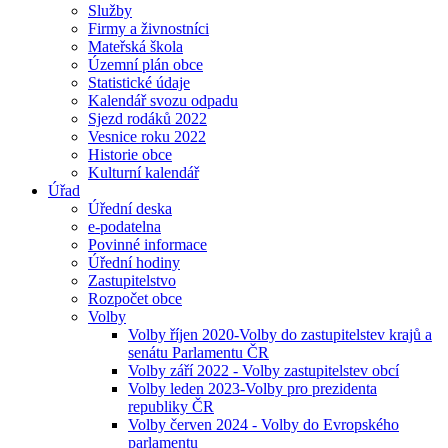
Služby
Firmy a živnostníci
Mateřská škola
Územní plán obce
Statistické údaje
Kalendář svozu odpadu
Sjezd rodáků 2022
Vesnice roku 2022
Historie obce
Kulturní kalendář
Úřad
Úřední deska
e-podatelna
Povinné informace
Úřední hodiny
Zastupitelstvo
Rozpočet obce
Volby
Volby říjen 2020-Volby do zastupitelstev krajů a
senátu Parlamentu ČR
Volby září 2022 - Volby zastupitelstev obcí
Volby leden 2023-Volby pro prezidenta
republiky ČR
Volby červen 2024 - Volby do Evropského
parlamentu