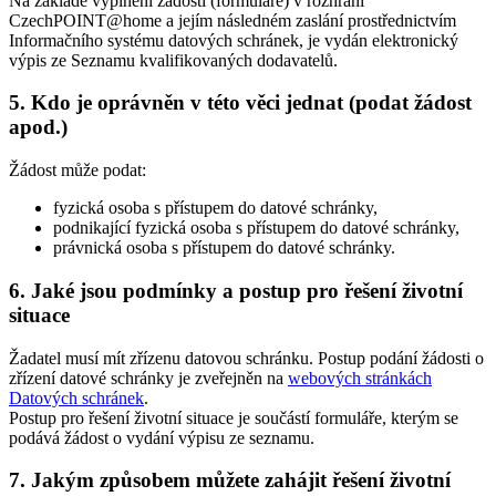
Na základě vyplnění žádosti (formuláře) v rozhraní
CzechPOINT@home a jejím následném zaslání prostřednictvím
Informačního systému datových schránek, je vydán elektronický
výpis ze Seznamu kvalifikovaných dodavatelů.
5. Kdo je oprávněn v této věci jednat (podat žádost
apod.)
Žádost může podat:
fyzická osoba s přístupem do datové schránky,
podnikající fyzická osoba s přístupem do datové schránky,
právnická osoba s přístupem do datové schránky.
6. Jaké jsou podmínky a postup pro řešení životní
situace
Žadatel musí mít zřízenu datovou schránku. Postup podání žádosti o
zřízení datové schránky je zveřejněn na
webových stránkách
Datových schránek
.
Postup pro řešení životní situace je součástí formuláře, kterým se
podává žádost o vydání výpisu ze seznamu.
7. Jakým způsobem můžete zahájit řešení životní