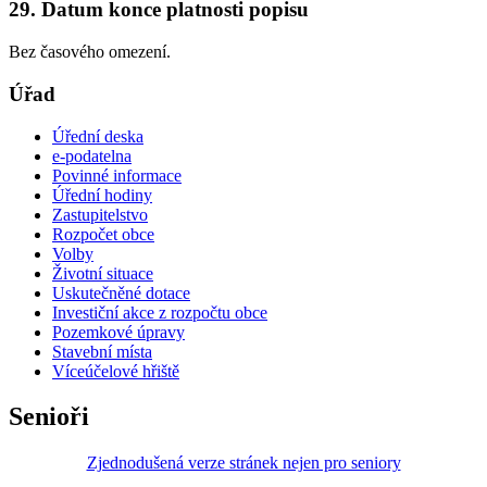
29. Datum konce platnosti popisu
Bez časového omezení.
Úřad
Úřední deska
e-podatelna
Povinné informace
Úřední hodiny
Zastupitelstvo
Rozpočet obce
Volby
Životní situace
Uskutečněné dotace
Investiční akce z rozpočtu obce
Pozemkové úpravy
Stavební místa
Víceúčelové hřiště
Senioři
Zjednodušená verze stránek nejen pro seniory