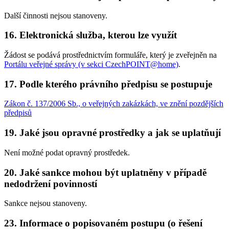
Další činnosti nejsou stanoveny.
16. Elektronická služba, kterou lze využít
Žádost se podává prostřednictvím formuláře, který je zveřejněn na
Portálu veřejné správy (v sekci CzechPOINT@home)
.
17. Podle kterého právního předpisu se postupuje
Zákon č. 137/2006 Sb., o veřejných zakázkách, ve znění pozdějších
předpisů
19. Jaké jsou opravné prostředky a jak se uplatňují
Není možné podat opravný prostředek.
20. Jaké sankce mohou být uplatněny v případě
nedodržení povinností
Sankce nejsou stanoveny.
23. Informace o popisovaném postupu (o řešení