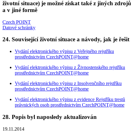
životní situace) je možné získat také z jiných zdrojů
a v jiné formě
Czech POINT
Datové schránky
24. Související životní situace a návody, jak je řešit
Vydání elektronického výpisu z Veřejného rejstříku
prostřednictvím CzechPOINT@home
Vydání elektronického výpisu z Živnostenského rejstříku
prostřednictvím CzechPOINT@home
Vydání elektronického výpisu z Insolvenčního rejstříku
prostřednictvím CzechPOINT@home
Vydání elektronického výpisu z evidence Rejstříku trestů
právnických osob prostřednictvím CzechPOINT@home
28. Popis byl naposledy aktualizován
19.11.2014