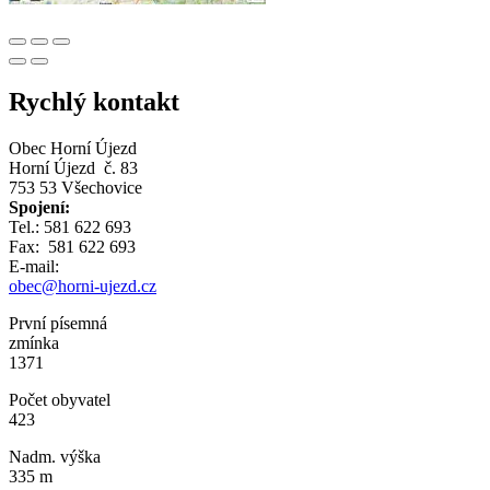
Rychlý kontakt
Obec Horní Újezd
Horní Újezd č. 83
753 53 Všechovice
Spojení:
Tel.: 581 622 693
Fax: 581 622 693
E-mail:
obec@horni-ujezd.cz
První písemná
zmínka
1371
Počet obyvatel
423
Nadm. výška
335 m