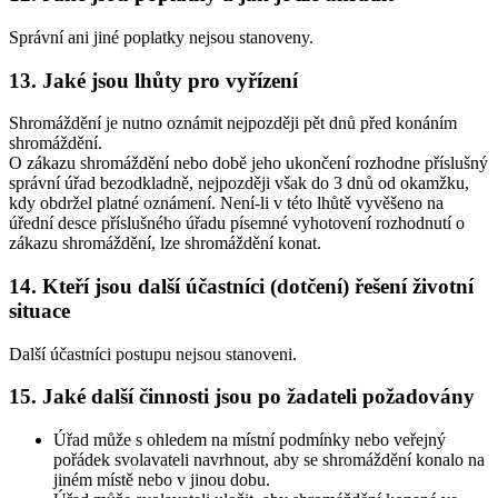
Správní ani jiné poplatky nejsou stanoveny.
13. Jaké jsou lhůty pro vyřízení
Shromáždění je nutno oznámit nejpozději pět dnů před konáním
shromáždění.
O zákazu shromáždění nebo době jeho ukončení rozhodne příslušný
správní úřad bezodkladně, nejpozději však do 3 dnů od okamžku,
kdy obdržel platné oznámení. Není-li v této lhůtě vyvěšeno na
úřední desce příslušného úřadu písemné vyhotovení rozhodnutí o
zákazu shromáždění, lze shromáždění konat.
14. Kteří jsou další účastníci (dotčení) řešení životní
situace
Další účastníci postupu nejsou stanoveni.
15. Jaké další činnosti jsou po žadateli požadovány
Úřad může s ohledem na místní podmínky nebo veřejný
pořádek svolavateli navrhnout, aby se shromáždění konalo na
jiném místě nebo v jinou dobu.