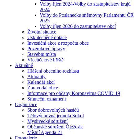
Volby říjen 2024-Volby do zastupitelstev krajů
2024
Volby do Poslanecké sněmovny Parlamentu ČR
2025
Volby říjen 2026 do zastupitelstev obcí
Životní situace
Uskutečněné dotace
Investiční akce z rozpočtu obce
Pozemkové úpravy
Stavební místa
Víceúčelové hřiště
Aktuálně
Hlášení obecního rozhlasu
Aktuality
Kalendář akcí
Zpravodaj obce
Informace pro občany Koronavirus COVID-19
Smuteční oznámení
Organizace
Sbor dobrovolných hasičů
Tělovýchovná jednota Sokol
Myslivecké sdružení
Občanské sdružení Óježďák
Místní Agenda 21
Fotogalerie