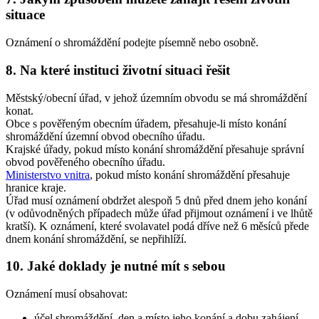
situace
Oznámení o shromáždění podejte písemně nebo osobně.
8. Na které instituci životní situaci řešit
Městský/obecní úřad, v jehož územním obvodu se má shromáždění
konat.
Obce s pověřeným obecním úřadem, přesahuje-li místo konání
shromáždění územní obvod obecního úřadu.
Krajské úřady, pokud místo konání shromáždění přesahuje správní
obvod pověřeného obecního úřadu.
Ministerstvo vnitra
, pokud místo konání shromáždění přesahuje
hranice kraje.
Úřad musí oznámení obdržet alespoň 5 dnů před dnem jeho konání
(v odůvodněných případech může úřad přijmout oznámení i ve lhůtě
kratší). K oznámení, které svolavatel podá dříve než 6 měsíců přede
dnem konání shromáždění, se nepřihlíží.
10. Jaké doklady je nutné mít s sebou
Oznámení musí obsahovat:
účel shromáždění, den a místo jeho konání a dobu zahájení,