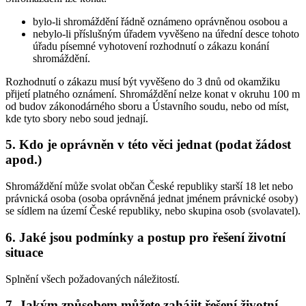
bylo-li shromáždění řádně oznámeno oprávněnou osobou a
nebylo-li příslušným úřadem vyvěšeno na úřední desce tohoto
úřadu písemné vyhotovení rozhodnutí o zákazu konání
shromáždění.
Rozhodnutí o zákazu musí být vyvěšeno do 3 dnů od okamžiku
přijetí platného oznámení. Shromáždění nelze konat v okruhu 100 m
od budov zákonodárného sboru a Ústavního soudu, nebo od míst,
kde tyto sbory nebo soud jednají.
5. Kdo je oprávněn v této věci jednat (podat žádost
apod.)
Shromáždění může svolat občan České republiky starší 18 let nebo
právnická osoba (osoba oprávněná jednat jménem právnické osoby)
se sídlem na území České republiky, nebo skupina osob (svolavatel).
6. Jaké jsou podmínky a postup pro řešení životní
situace
Splnění všech požadovaných náležitostí.
7. Jakým způsobem můžete zahájit řešení životní