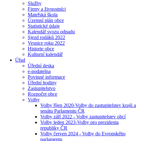
Služby
Firmy a živnostníci
Mateřská škola
Územní plán obce
Statistické údaje
Kalendář svozu odpadu
Sjezd rodáků 2022
Vesnice roku 2022
Historie obce
Kulturní kalendář
Úřad
Úřední deska
e-podatelna
Povinné informace
Úřední hodiny
Zastupitelstvo
Rozpočet obce
Volby
Volby říjen 2020-Volby do zastupitelstev krajů a
senátu Parlamentu ČR
Volby září 2022 - Volby zastupitelstev obcí
Volby leden 2023-Volby pro prezidenta
republiky ČR
Volby červen 2024 - Volby do Evropského
parlamentu