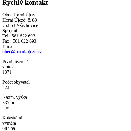
Rychlý kontakt
Obec Horní Újezd
Horní Újezd č. 83
753 53 Všechovice
Spojení:
Tel.: 581 622 693
Fax: 581 622 693
E-mail:
obec@horni-ujezd.cz
První písemná
zmínka
1371
Počet obyvatel
423
Nadm. výška
335 m
n.m.
Katastrální
výměra
687 ha