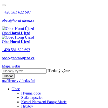
+420 581 622 693
obec@horni-ujezd.cz
Obec
Horní Újezd
Obec
Horní Újezd
+420 581 622 693
obec@horni-ujezd.cz
Mapa webu
Hledaný výraz
Hledat
rozšířené vyhledávání
Obec
Hymna obce
Stálá expozice
Kostel Narození Panny Marie
Hřbitov