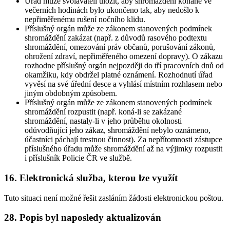
Úřad může svolavateli uložit, aby shromáždění konané ve
večerních hodinách bylo ukončeno tak, aby nedošlo k
nepřiměřenému rušení nočního klidu.
Příslušný orgán může ze zákonem stanovených podmínek
shromáždění zakázat (např. z důvodů rasového podtextu
shromáždění, omezování práv občanů, porušování zákonů,
ohrožení zdraví, nepřiměřeného omezení dopravy). O zákazu
rozhodne příslušný orgán nejpozději do tří pracovních dnů od
okamžiku, kdy obdržel platné oznámení. Rozhodnutí úřad
vyvěsí na své úřední desce a vyhlásí místním rozhlasem nebo
jiným obdobným způsobem.
Příslušný orgán může ze zákonem stanovených podmínek
shromáždění rozpustit (např. koná-li se zakázané
shromáždění, nastaly-li v jeho průběhu okolnosti
odůvodňující jeho zákaz, shromáždění nebylo oznámeno,
účastníci páchají trestnou činnost). Za nepřítomnosti zástupce
příslušného úřadu může shromáždění až na výjimky rozpustit
i příslušník Policie ČR ve službě.
16. Elektronická služba, kterou lze využít
Tuto situaci není možné řešit zasláním žádosti elektronickou poštou.
28. Popis byl naposledy aktualizován