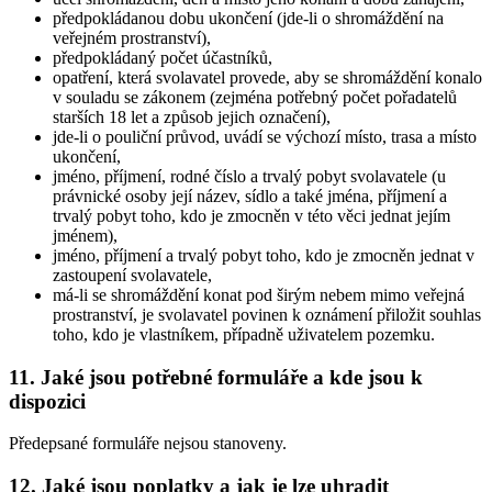
předpokládanou dobu ukončení (jde-li o shromáždění na
veřejném prostranství),
předpokládaný počet účastníků,
opatření, která svolavatel provede, aby se shromáždění konalo
v souladu se zákonem (zejména potřebný počet pořadatelů
starších 18 let a způsob jejich označení),
jde-li o pouliční průvod, uvádí se výchozí místo, trasa a místo
ukončení,
jméno, příjmení, rodné číslo a trvalý pobyt svolavatele (u
právnické osoby její název, sídlo a také jména, příjmení a
trvalý pobyt toho, kdo je zmocněn v této věci jednat jejím
jménem),
jméno, příjmení a trvalý pobyt toho, kdo je zmocněn jednat v
zastoupení svolavatele,
má-li se shromáždění konat pod širým nebem mimo veřejná
prostranství, je svolavatel povinen k oznámení přiložit souhlas
toho, kdo je vlastníkem, případně uživatelem pozemku.
11. Jaké jsou potřebné formuláře a kde jsou k
dispozici
Předepsané formuláře nejsou stanoveny.
12. Jaké jsou poplatky a jak je lze uhradit