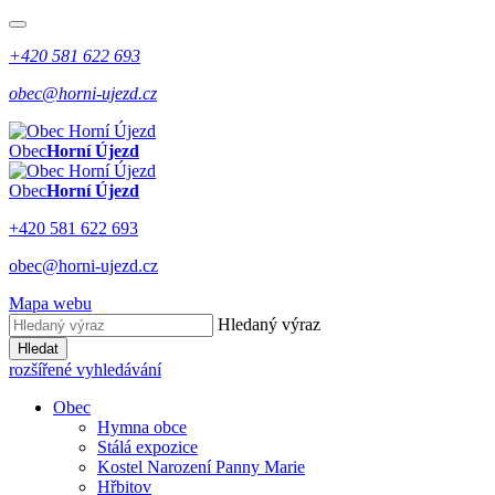
+420 581 622 693
obec@horni-ujezd.cz
Obec
Horní Újezd
Obec
Horní Újezd
+420 581 622 693
obec@horni-ujezd.cz
Mapa webu
Hledaný výraz
Hledat
rozšířené vyhledávání
Obec
Hymna obce
Stálá expozice
Kostel Narození Panny Marie
Hřbitov