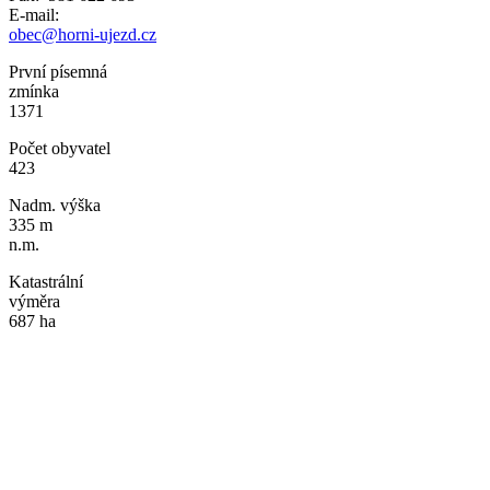
E-mail:
obec@horni-ujezd.cz
První písemná
zmínka
1371
Počet obyvatel
423
Nadm. výška
335 m
n.m.
Katastrální
výměra
687 ha