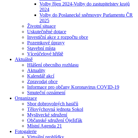
Volby říjen 2024-Volby do zastupitelstev krajů
2024
Volby do Poslanecké sněmovny Parlamentu ČR
2025
Životní situace
Uskutečněné dotace
Investiční akce z rozpočtu obce
Pozemkové úpravy
Stavební místa
Víceúčelové hřiště
Aktuálně
Hlášení obecního rozhlasu
Aktuality
Kalendář akcí
Zpravodaj obce
Informace pro občany Koronavirus COVID-19
Smuteční oznámení
Organizace
Sbor dobrovolných hasičů
Tělovýchovná jednota Sokol
Myslivecké sdružení
Občanské sdružení Óježďák
Místní Agenda 21
Fotogalerie
Virtuální prohlídky