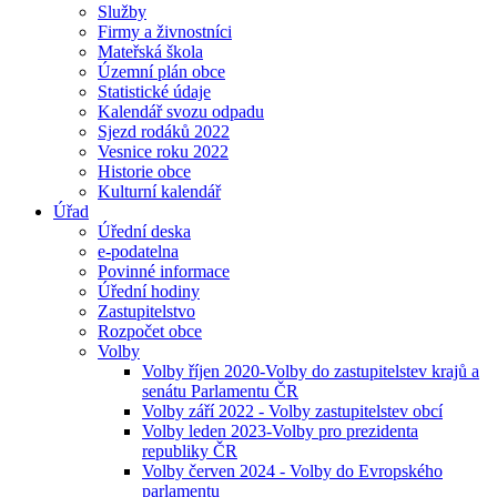
Služby
Firmy a živnostníci
Mateřská škola
Územní plán obce
Statistické údaje
Kalendář svozu odpadu
Sjezd rodáků 2022
Vesnice roku 2022
Historie obce
Kulturní kalendář
Úřad
Úřední deska
e-podatelna
Povinné informace
Úřední hodiny
Zastupitelstvo
Rozpočet obce
Volby
Volby říjen 2020-Volby do zastupitelstev krajů a
senátu Parlamentu ČR
Volby září 2022 - Volby zastupitelstev obcí
Volby leden 2023-Volby pro prezidenta
republiky ČR
Volby červen 2024 - Volby do Evropského
parlamentu