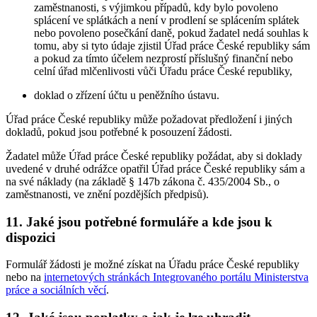
zaměstnanosti, s výjimkou případů, kdy bylo povoleno
splácení ve splátkách a není v prodlení se splácením splátek
nebo povoleno posečkání daně, pokud žadatel nedá souhlas k
tomu, aby si tyto údaje zjistil Úřad práce České republiky sám
a pokud za tímto účelem nezprostí příslušný finanční nebo
celní úřad mlčenlivosti vůči Úřadu práce České republiky,
doklad o zřízení účtu u peněžního ústavu.
Úřad práce České republiky může požadovat předložení i jiných
dokladů, pokud jsou potřebné k posouzení žádosti.
Žadatel může Úřad práce České republiky požádat, aby si doklady
uvedené v druhé odrážce opatřil Úřad práce České republiky sám a
na své náklady (na základě § 147b zákona č. 435/2004 Sb., o
zaměstnanosti, ve znění pozdějších předpisů).
11. Jaké jsou potřebné formuláře a kde jsou k
dispozici
Formulář žádosti je možné získat na Úřadu práce České republiky
nebo na
internetových stránkách Integrovaného portálu Ministerstva
práce a sociálních věcí
.