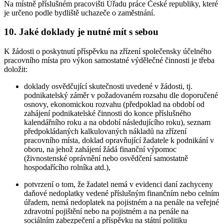
Na místně příslušném pracovišti Úřadu práce České republiky, které
je určeno podle bydliště uchazeče o zaměstnání.
10. Jaké doklady je nutné mít s sebou
K žádosti o poskytnutí příspěvku na zřízení společensky účelného
pracovního místa pro výkon samostatné výdělečné činnosti je třeba
doložit:
doklady osvědčující skutečnosti uvedené v žádosti, tj.
podnikatelský záměr v požadovaném rozsahu dle doporučené
osnovy, ekonomickou rozvahu (předpoklad na období od
zahájení podnikatelské činnosti do konce příslušného
kalendářního roku a na období následujícího roku), seznam
předpokládaných kalkulovaných nákladů na zřízení
pracovního místa, doklad opravňující žadatele k podnikání v
oboru, na jehož zahájení žádá finanční výpomoc
(živnostenské oprávnění nebo osvědčení samostatně
hospodařícího rolníka atd.),
potvrzení o tom, že žadatel nemá v evidenci daní zachyceny
daňové nedoplatky vedené příslušným finančním nebo celním
úřadem, nemá nedoplatek na pojistném a na penále na veřejné
zdravotní pojištění nebo na pojistném a na penále na
sociálním zabezpečení a příspěvku na státní politiku