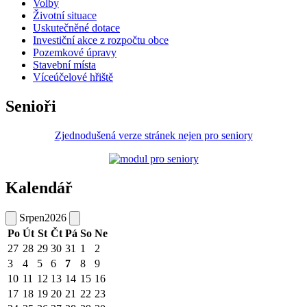
Volby
Životní situace
Uskutečněné dotace
Investiční akce z rozpočtu obce
Pozemkové úpravy
Stavební místa
Víceúčelové hřiště
Senioři
Zjednodušená verze stránek nejen pro seniory
Kalendář
Srpen
2026
Po
Út
St
Čt
Pá
So
Ne
27
28
29
30
31
1
2
3
4
5
6
7
8
9
10
11
12
13
14
15
16
17
18
19
20
21
22
23