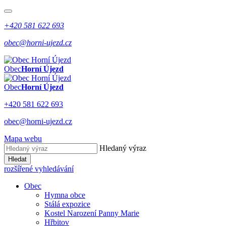
+420 581 622 693
obec@horni-ujezd.cz
Obec
Horní Újezd
Obec
Horní Újezd
+420 581 622 693
obec@horni-ujezd.cz
Mapa webu
Hledaný výraz
Hledat
rozšířené vyhledávání
Obec
Hymna obce
Stálá expozice
Kostel Narození Panny Marie
Hřbitov