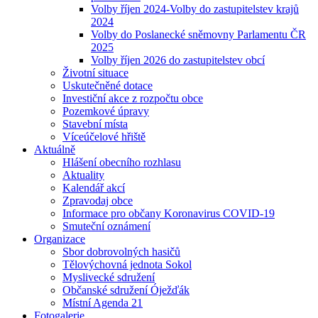
Volby říjen 2024-Volby do zastupitelstev krajů
2024
Volby do Poslanecké sněmovny Parlamentu ČR
2025
Volby říjen 2026 do zastupitelstev obcí
Životní situace
Uskutečněné dotace
Investiční akce z rozpočtu obce
Pozemkové úpravy
Stavební místa
Víceúčelové hřiště
Aktuálně
Hlášení obecního rozhlasu
Aktuality
Kalendář akcí
Zpravodaj obce
Informace pro občany Koronavirus COVID-19
Smuteční oznámení
Organizace
Sbor dobrovolných hasičů
Tělovýchovná jednota Sokol
Myslivecké sdružení
Občanské sdružení Óježďák
Místní Agenda 21
Fotogalerie