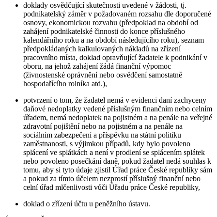
doklady osvědčující skutečnosti uvedené v žádosti, tj.
podnikatelský záměr v požadovaném rozsahu dle doporučené
osnovy, ekonomickou rozvahu (předpoklad na období od
zahájení podnikatelské činnosti do konce příslušného
kalendářního roku a na období následujícího roku), seznam
předpokládaných kalkulovaných nákladů na zřízení
pracovního místa, doklad opravňující žadatele k podnikání v
oboru, na jehož zahájení žádá finanční výpomoc
(živnostenské oprávnění nebo osvědčení samostatně
hospodařícího rolníka atd.),
potvrzení o tom, že žadatel nemá v evidenci daní zachyceny
daňové nedoplatky vedené příslušným finančním nebo celním
úřadem, nemá nedoplatek na pojistném a na penále na veřejné
zdravotní pojištění nebo na pojistném a na penále na
sociálním zabezpečení a příspěvku na státní politiku
zaměstnanosti, s výjimkou případů, kdy bylo povoleno
splácení ve splátkách a není v prodlení se splácením splátek
nebo povoleno posečkání daně, pokud žadatel nedá souhlas k
tomu, aby si tyto údaje zjistil Úřad práce České republiky sám
a pokud za tímto účelem nezprostí příslušný finanční nebo
celní úřad mlčenlivosti vůči Úřadu práce České republiky,
doklad o zřízení účtu u peněžního ústavu.