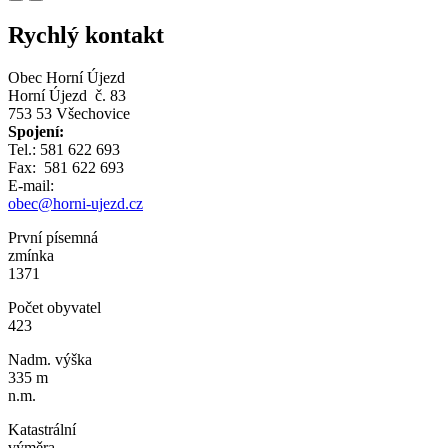
Rychlý kontakt
Obec Horní Újezd
Horní Újezd č. 83
753 53 Všechovice
Spojení:
Tel.: 581 622 693
Fax: 581 622 693
E-mail:
obec@horni-ujezd.cz
První písemná
zmínka
1371
Počet obyvatel
423
Nadm. výška
335 m
n.m.
Katastrální
výměra