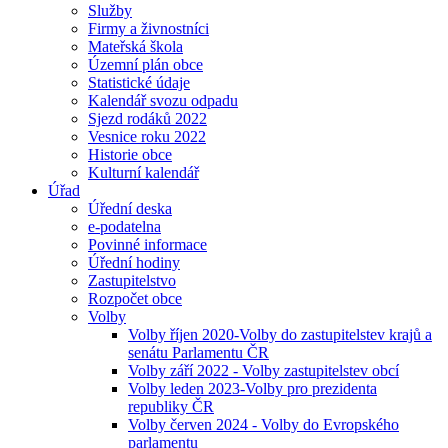
Služby
Firmy a živnostníci
Mateřská škola
Územní plán obce
Statistické údaje
Kalendář svozu odpadu
Sjezd rodáků 2022
Vesnice roku 2022
Historie obce
Kulturní kalendář
Úřad
Úřední deska
e-podatelna
Povinné informace
Úřední hodiny
Zastupitelstvo
Rozpočet obce
Volby
Volby říjen 2020-Volby do zastupitelstev krajů a
senátu Parlamentu ČR
Volby září 2022 - Volby zastupitelstev obcí
Volby leden 2023-Volby pro prezidenta
republiky ČR
Volby červen 2024 - Volby do Evropského
parlamentu