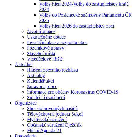
Volby říjen 2024-Volby do zastupitelstev krajů
2024
Volby do Poslanecké sněmovny Parlamentu ČR
2025
Volby říjen 2026 do zastupitelstev obcí
Životní situace
Uskutečněné dotace
Investiční akce z rozpočtu obce
Pozemkové úpravy
Stavební místa
Víceúčelové hřiště
Aktuálně
Hlášení obecního rozhlasu
Aktuality
Kalendář akcí
Zpravodaj obce
Informace pro občany Koronavirus COVID-19
Smuteční oznámení
Organizace
Sbor dobrovolných hasičů
Tělovýchovná jednota Sokol
Myslivecké sdružení
Občanské sdružení Óježďák
Místní Agenda 21
Fotogalerie