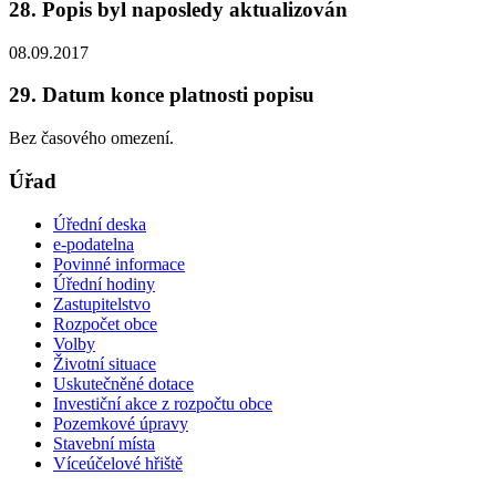
28. Popis byl naposledy aktualizován
08.09.2017
29. Datum konce platnosti popisu
Bez časového omezení.
Úřad
Úřední deska
e-podatelna
Povinné informace
Úřední hodiny
Zastupitelstvo
Rozpočet obce
Volby
Životní situace
Uskutečněné dotace
Investiční akce z rozpočtu obce
Pozemkové úpravy
Stavební místa
Víceúčelové hřiště