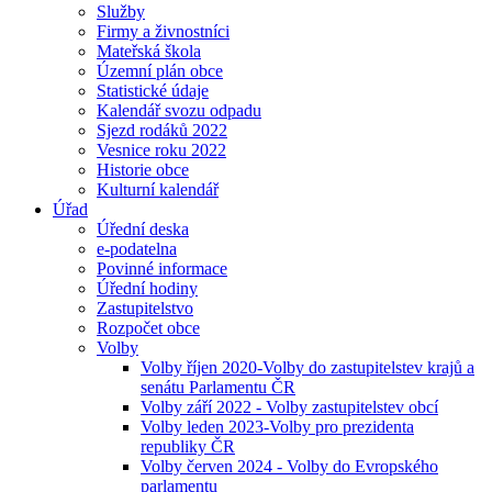
Služby
Firmy a živnostníci
Mateřská škola
Územní plán obce
Statistické údaje
Kalendář svozu odpadu
Sjezd rodáků 2022
Vesnice roku 2022
Historie obce
Kulturní kalendář
Úřad
Úřední deska
e-podatelna
Povinné informace
Úřední hodiny
Zastupitelstvo
Rozpočet obce
Volby
Volby říjen 2020-Volby do zastupitelstev krajů a
senátu Parlamentu ČR
Volby září 2022 - Volby zastupitelstev obcí
Volby leden 2023-Volby pro prezidenta
republiky ČR
Volby červen 2024 - Volby do Evropského
parlamentu