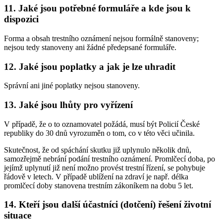
11. Jaké jsou potřebné formuláře a kde jsou k
dispozici
Forma a obsah trestního oznámení nejsou formálně stanoveny;
nejsou tedy stanoveny ani žádné předepsané formuláře.
12. Jaké jsou poplatky a jak je lze uhradit
Správní ani jiné poplatky nejsou stanoveny.
13. Jaké jsou lhůty pro vyřízení
V případě, že o to oznamovatel požádá, musí být Policií České
republiky do 30 dnů vyrozuměn o tom, co v této věci učinila.
Skutečnost, že od spáchání skutku již uplynulo několik dnů,
samozřejmě nebrání podání trestního oznámení. Promlčecí doba, po
jejímž uplynutí již není možno provést trestní řízení, se pohybuje
řádově v letech. V případě ublížení na zdraví je např. délka
promlčecí doby stanovena trestním zákoníkem na dobu 5 let.
14. Kteří jsou další účastníci (dotčení) řešení životní
situace