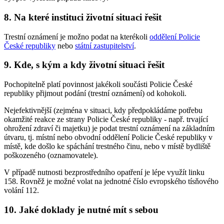
8. Na které instituci životní situaci řešit
Trestní oznámení je možno podat na kterékoli
oddělení Policie
České republiky
nebo
státní zastupitelství
.
9. Kde, s kým a kdy životní situaci řešit
Pochopitelně platí povinnost jakékoli součásti Policie České
republiky přijmout podání (trestní oznámení) od kohokoli.
Nejefektivnější (zejména v situaci, kdy předpokládáme potřebu
okamžité reakce ze strany Policie České republiky - např. trvající
ohrožení zdraví či majetku) je podat trestní oznámení na základním
útvaru, tj. místní nebo obvodní oddělení Policie České republiky v
místě, kde došlo ke spáchání trestného činu, nebo v místě bydliště
poškozeného (oznamovatele).
V případě nutnosti bezprostředního opatření je lépe využít linku
158. Rovněž je možné volat na jednotné číslo evropského tísňového
volání 112.
10. Jaké doklady je nutné mít s sebou