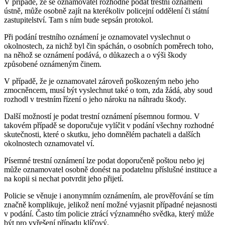
V případě, že se oznamovatel rozhodne podat trestní oznámení
ústně, může osobně zajít na kterékoliv policejní oddělení či státní
zastupitelství. Tam s ním bude sepsán protokol.
Při podání trestního oznámení je oznamovatel vyslechnut o
okolnostech, za nichž byl čin spáchán, o osobních poměrech toho,
na něhož se oznámení podává, o důkazech a o výši škody
způsobené oznámeným činem.
V případě, že je oznamovatel zároveň poškozeným nebo jeho
zmocněncem, musí být vyslechnut také o tom, zda žádá, aby soud
rozhodl v trestním řízení o jeho nároku na náhradu škody.
Další možností je podat trestní oznámení písemnou formou. V
takovém případě se doporučuje vylíčit v podání všechny rozhodné
skutečnosti, které o skutku, jeho domnělém pachateli a dalších
okolnostech oznamovatel ví.
Písemné trestní oznámení lze podat doporučeně poštou nebo jej
může oznamovatel osobně donést na podatelnu příslušné instituce a
na kopii si nechat potvrdit jeho přijetí.
Policie se věnuje i anonymním oznámením, ale prověřování se tím
značně komplikuje, jelikož není možné vyjasnit případné nejasnosti
v podání. Často tím policie ztrácí významného svědka, který může
být pro vyřešení případu klíčový.