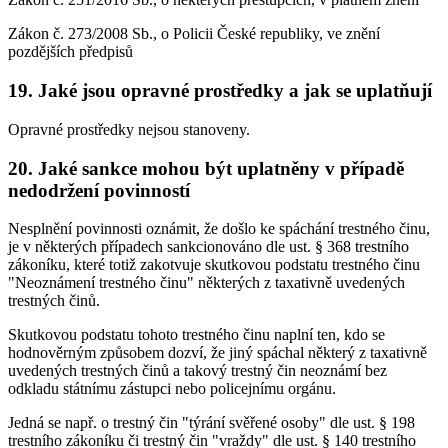
Zákon č. 273/2008 Sb., o Policii České republiky, ve znění
pozdějších předpisů
19. Jaké jsou opravné prostředky a jak se uplatňují
Opravné prostředky nejsou stanoveny.
20. Jaké sankce mohou být uplatněny v případě
nedodržení povinností
Nesplnění povinnosti oznámit, že došlo ke spáchání trestného činu,
je v některých případech sankcionováno dle ust. § 368 trestního
zákoníku, které totiž zakotvuje skutkovou podstatu trestného činu
"Neoznámení trestného činu" některých z taxativně uvedených
trestných činů.
Skutkovou podstatu tohoto trestného činu naplní ten, kdo se
hodnověrným způsobem dozví, že jiný spáchal některý z taxativně
uvedených trestných činů a takový trestný čin neoznámí bez
odkladu státnímu zástupci nebo policejnímu orgánu.
Jedná se např. o trestný čin "týrání svěřené osoby" dle ust. § 198
trestního zákoníku či trestný čin "vraždy" dle ust. § 140 trestního