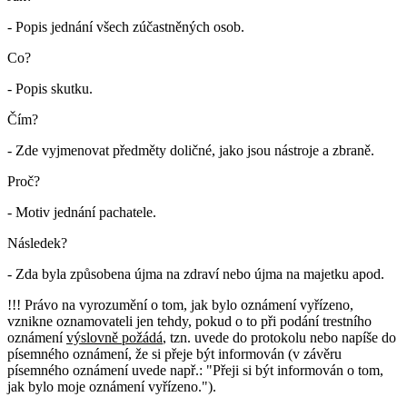
- Popis jednání všech zúčastněných osob.
Co?
- Popis skutku.
Čím?
- Zde vyjmenovat předměty doličné, jako jsou nástroje a zbraně.
Proč?
- Motiv jednání pachatele.
Následek?
- Zda byla způsobena újma na zdraví nebo újma na majetku apod.
!!! Právo na vyrozumění o tom, jak bylo oznámení vyřízeno,
vznikne oznamovateli jen tehdy, pokud o to při podání trestního
oznámení
výslovně požádá
, tzn. uvede do protokolu nebo napíše do
písemného oznámení, že si přeje být informován (v závěru
písemného oznámení uvede např.: "Přeji si být informován o tom,
jak bylo moje oznámení vyřízeno.").