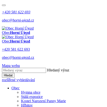
+420 581 622 693
obec@horni-ujezd.cz
Obec
Horní Újezd
Obec
Horní Újezd
+420 581 622 693
obec@horni-ujezd.cz
Mapa webu
Hledaný výraz
Hledat
rozšířené vyhledávání
Obec
Hymna obce
Stálá expozice
Kostel Narození Panny Marie
Hřbitov