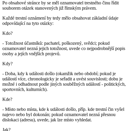
Po obsahové stránce by se měl oznamovatel trestného činu řídit
souborem otázek stanovených již římským právem.
Každé trestní oznámení by tedy mělo obsahovat základní údaje
odpovídající na tyto otázky:
Kdo?
- Totožnost účastníků: pachatel, poškozený, svědci; pokud
oznamovatel nezná jejich totožnost, uvede co nejpodrobnější popis
osoby a jejích vnějších projevů.
Kdy?
- Doba, kdy k události došlo (okamžik nebo období; pokud je
událostí více, chronologicky je seřadit a uvést souvislosti; dobu je
možné i odhadnout podle jiných souběžných událostí - politických,
sportovních, kulturních).
Kde?
- Místo nebo místa, kde k události došlo, příp. kde trestní čin vyšel
najevo nebo byl dokonán; pokud oznamovatel nezná přesnou
dislokaci (adresu), uvede, jak lze místo vyhledat.
Jak?