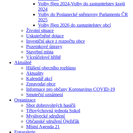
Volby říjen 2024-Volby do zastupitelstev krajů
2024
Volby do Poslanecké sněmovny Parlamentu ČR
2025
Volby říjen 2026 do zastupitelstev obcí
Životní situace
Uskutečněné dotace
Investiční akce z rozpočtu obce
Pozemkové úpravy
Stavební místa
Víceúčelové hřiště
Aktuálně
Hlášení obecního rozhlasu
Aktuality
Kalendář akcí
Zpravodaj obce
Informace pro občany Koronavirus COVID-19
Smuteční oznámení
Organizace
Sbor dobrovolných hasičů
Tělovýchovná jednota Sokol
Myslivecké sdružení
Občanské sdružení Óježďák
Místní Agenda 21
Fotogalerie