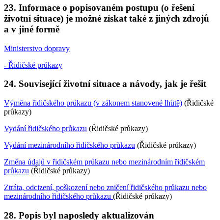
23. Informace o popisovaném postupu (o řešení
životní situace) je možné získat také z jiných zdrojů
a v jiné formě
Ministerstvo dopravy
- Řidičské průkazy
24. Související životní situace a návody, jak je řešit
Výměna řidičského průkazu (v zákonem stanovené lhůtě)
(Řidičské
průkazy)
Vydání řidičského průkazu
(Řidičské průkazy)
Vydání mezinárodního řidičského průkazu
(Řidičské průkazy)
Změna údajů v řidičském průkazu nebo mezinárodním řidičském
průkazu
(Řidičské průkazy)
Ztráta, odcizení, poškození nebo zničení řidičského průkazu nebo
mezinárodního řidičského průkazu
(Řidičské průkazy)
28. Popis byl naposledy aktualizován