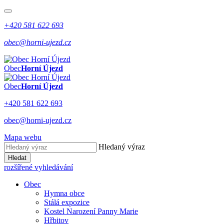
+420 581 622 693
obec@horni-ujezd.cz
Obec
Horní Újezd
Obec
Horní Újezd
+420 581 622 693
obec@horni-ujezd.cz
Mapa webu
Hledaný výraz
Hledat
rozšířené vyhledávání
Obec
Hymna obce
Stálá expozice
Kostel Narození Panny Marie
Hřbitov