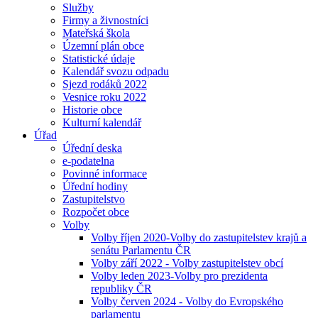
Služby
Firmy a živnostníci
Mateřská škola
Územní plán obce
Statistické údaje
Kalendář svozu odpadu
Sjezd rodáků 2022
Vesnice roku 2022
Historie obce
Kulturní kalendář
Úřad
Úřední deska
e-podatelna
Povinné informace
Úřední hodiny
Zastupitelstvo
Rozpočet obce
Volby
Volby říjen 2020-Volby do zastupitelstev krajů a
senátu Parlamentu ČR
Volby září 2022 - Volby zastupitelstev obcí
Volby leden 2023-Volby pro prezidenta
republiky ČR
Volby červen 2024 - Volby do Evropského
parlamentu