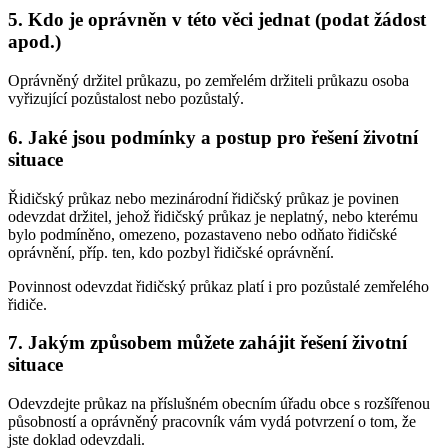
5. Kdo je oprávněn v této věci jednat (podat žádost
apod.)
Oprávněný držitel průkazu, po zemřelém držiteli průkazu osoba
vyřizující pozůstalost nebo pozůstalý.
6. Jaké jsou podmínky a postup pro řešení životní
situace
Řidičský průkaz nebo mezinárodní řidičský průkaz je povinen
odevzdat držitel, jehož řidičský průkaz je neplatný, nebo kterému
bylo podmíněno, omezeno, pozastaveno nebo odňato řidičské
oprávnění, příp. ten, kdo pozbyl řidičské oprávnění.
Povinnost odevzdat řidičský průkaz platí i pro pozůstalé zemřelého
řidiče.
7. Jakým způsobem můžete zahájit řešení životní
situace
Odevzdejte průkaz na příslušném obecním úřadu obce s rozšířenou
působností a oprávněný pracovník vám vydá potvrzení o tom, že
jste doklad odevzdali.