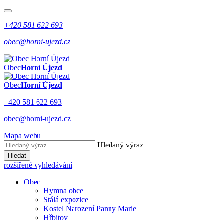
+420 581 622 693
obec@horni-ujezd.cz
Obec
Horní Újezd
Obec
Horní Újezd
+420 581 622 693
obec@horni-ujezd.cz
Mapa webu
Hledaný výraz
Hledat
rozšířené vyhledávání
Obec
Hymna obce
Stálá expozice
Kostel Narození Panny Marie
Hřbitov