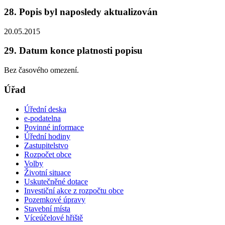
28. Popis byl naposledy aktualizován
20.05.2015
29. Datum konce platnosti popisu
Bez časového omezení.
Úřad
Úřední deska
e-podatelna
Povinné informace
Úřední hodiny
Zastupitelstvo
Rozpočet obce
Volby
Životní situace
Uskutečněné dotace
Investiční akce z rozpočtu obce
Pozemkové úpravy
Stavební místa
Víceúčelové hřiště