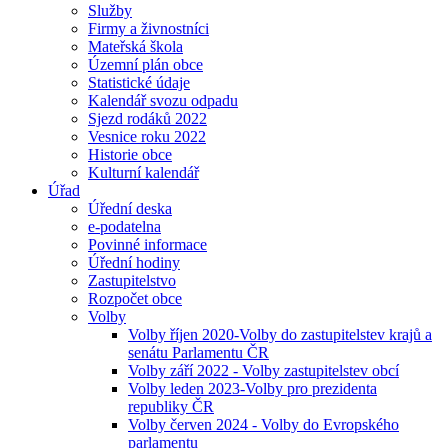
Služby
Firmy a živnostníci
Mateřská škola
Územní plán obce
Statistické údaje
Kalendář svozu odpadu
Sjezd rodáků 2022
Vesnice roku 2022
Historie obce
Kulturní kalendář
Úřad
Úřední deska
e-podatelna
Povinné informace
Úřední hodiny
Zastupitelstvo
Rozpočet obce
Volby
Volby říjen 2020-Volby do zastupitelstev krajů a
senátu Parlamentu ČR
Volby září 2022 - Volby zastupitelstev obcí
Volby leden 2023-Volby pro prezidenta
republiky ČR
Volby červen 2024 - Volby do Evropského
parlamentu