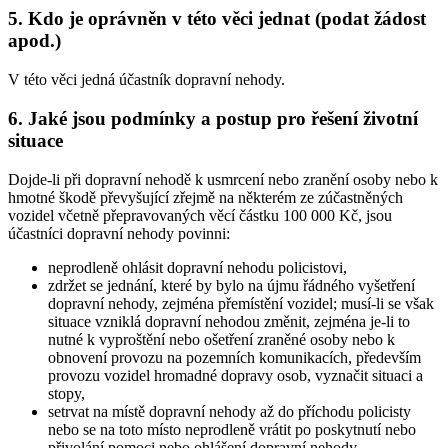
5. Kdo je oprávněn v této věci jednat (podat žádost
apod.)
V této věci jedná účastník dopravní nehody.
6. Jaké jsou podmínky a postup pro řešení životní
situace
Dojde-li při dopravní nehodě k usmrcení nebo zranění osoby nebo k
hmotné škodě převyšující zřejmě na některém ze zúčastněných
vozidel včetně přepravovaných věcí částku 100 000 Kč, jsou
účastníci dopravní nehody povinni:
neprodleně ohlásit dopravní nehodu policistovi,
zdržet se jednání, které by bylo na újmu řádného vyšetření
dopravní nehody, zejména přemístění vozidel; musí-li se však
situace vzniklá dopravní nehodou změnit, zejména je-li to
nutné k vyproštění nebo ošetření zraněné osoby nebo k
obnovení provozu na pozemních komunikacích, především
provozu vozidel hromadné dopravy osob, vyznačit situaci a
stopy,
setrvat na místě dopravní nehody až do příchodu policisty
nebo se na toto místo neprodleně vrátit po poskytnutí nebo
přivolání pomoci nebo ohlášení dopravní nehody.