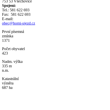
753 53 Všechovice
Spojení:
Tel.: 581 622 693
Fax: 581 622 693
E-mail:
obec@horni-ujezd.cz
První písemná
zmínka
1371
Počet obyvatel
423
Nadm. výška
335 m
n.m.
Katastrální
výměra
687 ha