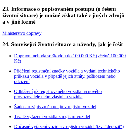
23. Informace o popisovaném postupu (o řešení
životní situace) je možné získat také z jiných zdrojů
a v jiné formě
Ministerstvo dopravy
24. Související životní situace a návody, jak je řešit
Dopravní nehoda se škodou do 100 000 Kč (včetně 100 000
Kč)
Přidělení registrační značky vozidla a vydání technického
průkazu vozidla v případě jejich ztráty, poškození nebo
odcizení
Odhlášení již registrovaného vozidla na nového
provozovatele nebo vlastníka vozidla
Žádost o zápis změn údajů v registru vozidel
Trvalé vyřazení vozidla z registru vozidel
Dočasné vyřazení vozidla z registru vozidel (tzv. "depozit")