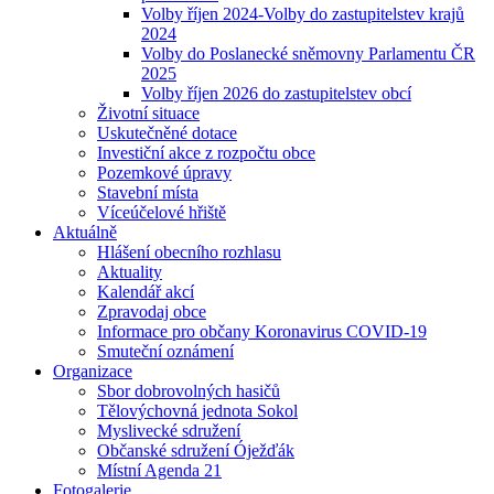
Volby říjen 2024-Volby do zastupitelstev krajů
2024
Volby do Poslanecké sněmovny Parlamentu ČR
2025
Volby říjen 2026 do zastupitelstev obcí
Životní situace
Uskutečněné dotace
Investiční akce z rozpočtu obce
Pozemkové úpravy
Stavební místa
Víceúčelové hřiště
Aktuálně
Hlášení obecního rozhlasu
Aktuality
Kalendář akcí
Zpravodaj obce
Informace pro občany Koronavirus COVID-19
Smuteční oznámení
Organizace
Sbor dobrovolných hasičů
Tělovýchovná jednota Sokol
Myslivecké sdružení
Občanské sdružení Óježďák
Místní Agenda 21
Fotogalerie