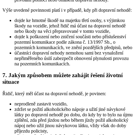
Výše uvedené povinnosti platí i v případě, kdy při dopravní nehodě:
dojde ke hmotné škodě na majetku třetí osoby, s výjimkou
škody na vozidle, jehož řidič má účast na dopravní nehodě
nebo škody na věci přepravované v tomto vozidle,
dojde k poškození nebo zničení součásti nebo příslušenství
pozemní komunikace podle zákona č. 13/1997 Sb., o
pozemních komunikacích, ve znění pozdějších předpisů, nebo
účastníci dopravní nehody nemohou sami bez vynaložení
nepřiměřeného úsilí zabezpečit obnovení plynulosti provozu
na pozemních komunikacích.
7. Jakým způsobem můžete zahájit řešení životní
situace
Řidič, který měl účast na dopravní nehodě, je povinen:
neprodleně zastavit vozidlo,
zdržet se požití alkoholického nápoje a užití jiné návykové
látky po dopravní nehodě po dobu, do kdy by to bylo na újmu
zjištění, zda před jízdou nebo během jízdy požil alkoholický
nápoj nebo užil jinou návykovou látku, vždy však do doby
příjezdu policisty,