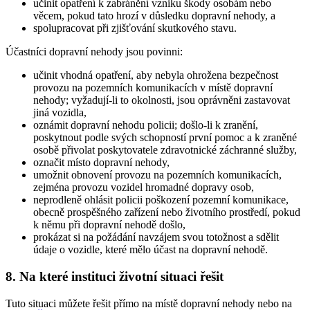
učinit opatření k zabránění vzniku škody osobám nebo
věcem, pokud tato hrozí v důsledku dopravní nehody, a
spolupracovat při zjišťování skutkového stavu.
Účastníci dopravní nehody jsou povinni:
učinit vhodná opatření, aby nebyla ohrožena bezpečnost
provozu na pozemních komunikacích v místě dopravní
nehody; vyžadují-li to okolnosti, jsou oprávněni zastavovat
jiná vozidla,
oznámit dopravní nehodu policii; došlo-li k zranění,
poskytnout podle svých schopností první pomoc a k zraněné
osobě přivolat poskytovatele zdravotnické záchranné služby,
označit místo dopravní nehody,
umožnit obnovení provozu na pozemních komunikacích,
zejména provozu vozidel hromadné dopravy osob,
neprodleně ohlásit policii poškození pozemní komunikace,
obecně prospěšného zařízení nebo životního prostředí, pokud
k němu při dopravní nehodě došlo,
prokázat si na požádání navzájem svou totožnost a sdělit
údaje o vozidle, které mělo účast na dopravní nehodě.
8. Na které instituci životní situaci řešit
Tuto situaci můžete řešit přímo na místě dopravní nehody nebo na