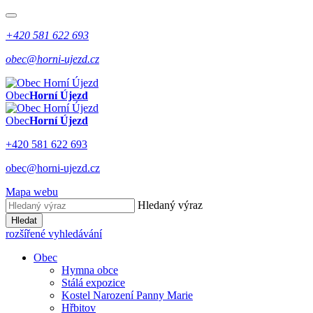
+420 581 622 693
obec@horni-ujezd.cz
Obec
Horní Újezd
Obec
Horní Újezd
+420 581 622 693
obec@horni-ujezd.cz
Mapa webu
Hledaný výraz
Hledat
rozšířené vyhledávání
Obec
Hymna obce
Stálá expozice
Kostel Narození Panny Marie
Hřbitov