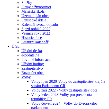
Služby
Firmy a živnostníci
Mateřská škola
Územní plán obce
Statistické údaje
Kalendář svozu odpadu
Sjezd rodáků 2022
Vesnice roku 2022
Historie obce
Kulturní kalendář
Úřad
Úřední deska
e-podatelna
Povinné informace
Úřední hodiny
Zastupitelstvo
Rozpočet obce
Volby
Volby říjen 2020-Volby do zastupitelstev krajů a
senátu Parlamentu ČR
Volby září 2022 - Volby zastupitelstev obcí
Volby leden 2023-Volby pro prezidenta
republiky ČR
Volby červen 2024 - Volby do Evropského
parlamentu