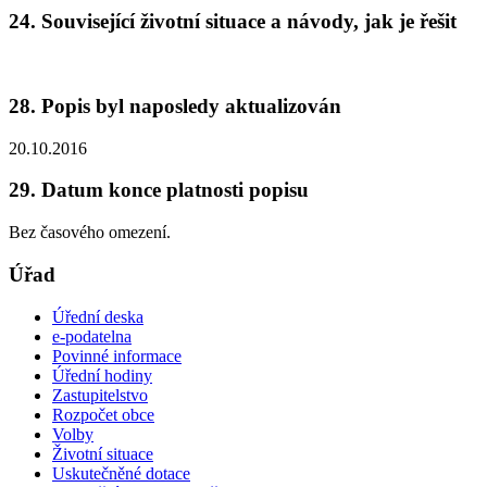
24. Související životní situace a návody, jak je řešit
28. Popis byl naposledy aktualizován
20.10.2016
29. Datum konce platnosti popisu
Bez časového omezení.
Úřad
Úřední deska
e-podatelna
Povinné informace
Úřední hodiny
Zastupitelstvo
Rozpočet obce
Volby
Životní situace
Uskutečněné dotace