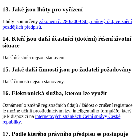
13. Jaké jsou lhůty pro vyřízení
Lhůty jsou určeny
zákonem č. 280/2009 Sb., daňový řád, ve znění
pozdějších předpisů
.
14. Kteří jsou další účastníci (dotčení) řešení životní
situace
Další účastníci nejsou stanoveni.
15. Jaké další činnosti jsou po žadateli požadovány
Další činnosti nejsou stanoveny.
16. Elektronická služba, kterou lze využít
Oznámení o změně registračních údajů / žádost o zrušení registrace
je možné učinit prostřednictvím tzv. inteligentního formuláře, který
je k dispozici na
internetových stránkách Celní správy České
republiky
.
17. Podle kterého právního předpisu se postupuje