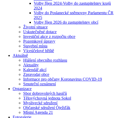
Volby říjen 2024-Volby do zastupitelstev krajů
2024
Volby do Poslanecké sněmovny Parlamentu ČR
2025
Volby říjen 2026 do zastupitelstev obcí
Životní situace
Uskutečněné dotace
Investiční akce z rozpočtu obce
Pozemkové úpravy
Stavební místa
Víceúčelové hřiště
Aktuálně
Hlášení obecního rozhlasu
Aktuality
Kalendář akcí
Zpravodaj obce
Informace pro občany Koronavirus COVID-19
Smuteční oznámení
Organizace
Sbor dobrovolných hasičů
Tělovýchovná jednota Sokol
Myslivecké sdružení
Občanské sdružení Óježďák
Místní Agenda 21
Fotogalerie