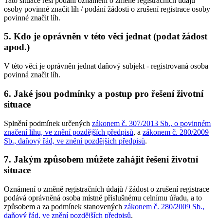
Tato situace řeší podání oznámení o změně registračních údajů
osoby povinné značit líh / podání žádosti o zrušení registrace osoby
povinné značit líh.
5. Kdo je oprávněn v této věci jednat (podat žádost
apod.)
V této věci je oprávněn jednat daňový subjekt - registrovaná osoba
povinná značit líh.
6. Jaké jsou podmínky a postup pro řešení životní
situace
Splnění podmínek určených
zákonem č. 307/2013 Sb., o povinném
značení lihu, ve znění pozdějších předpisů
, a
zákonem č. 280/2009
Sb., daňový řád, ve znění pozdějších předpisů
.
7. Jakým způsobem můžete zahájit řešení životní
situace
Oznámení o změně registračních údajů / žádost o zrušení registrace
podává oprávněná osoba místně příslušnému celnímu úřadu, a to
způsobem a za podmínek stanovených
zákonem č. 280/2009 Sb.,
daňový řád, ve znění pozdějších předpisů
.