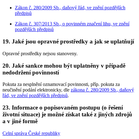
Zákon č. 280/2009 Sb., daňový řád, ve znění pozdějších
předpisů
Zákon č. 307/2013 Sb., o povinném značení lihu, ve znění
pozdějších předpisů
19. Jaké jsou opravné prostředky a jak se uplatňují
Opravné prostředky nejsou stanoveny.
20. Jaké sankce mohou být uplatněny v případě
nedodržení povinností
Pokuta za nesplnění oznamovací povinnosti, příp. pokuta za
neučinění podání elektronicky, dle
zákona č. 280/2009 Sb., daňový
řád, ve znění pozdějších předpisů
.
23. Informace o popisovaném postupu (o řešení
životní situace) je možné získat také z jiných zdrojů
a v jiné formě
Celní správa České republiky