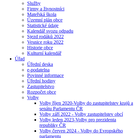
Služby
Firmy a živnostníci
Mateřská škola
Územní plán obce
Statistické údaje
Kalendář svozu odpadu
Sjezd rodáků 2022
Vesnice roku 2022
Historie obce
Kulturní kalendář
Úřad
Úřední deska
e-podatelna
Povinné informace
Úřední hodiny
Zastupitelstvo
Rozpočet obce
Volby
Volby říjen 2020-Volby do zastupitelstev krajů a
senátu Parlamentu ČR
Volby září 2022 - Volby zastupitelstev obcí
Volby leden 2023-Volby pro prezidenta
republiky ČR
Volby červen 2024 - Volby do Evropského
parlamentu