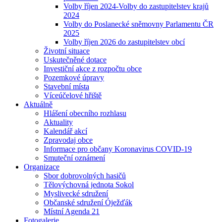
Volby říjen 2024-Volby do zastupitelstev krajů
2024
Volby do Poslanecké sněmovny Parlamentu ČR
2025
Volby říjen 2026 do zastupitelstev obcí
Životní situace
Uskutečněné dotace
Investiční akce z rozpočtu obce
Pozemkové úpravy
Stavební místa
Víceúčelové hřiště
Aktuálně
Hlášení obecního rozhlasu
Aktuality
Kalendář akcí
Zpravodaj obce
Informace pro občany Koronavirus COVID-19
Smuteční oznámení
Organizace
Sbor dobrovolných hasičů
Tělovýchovná jednota Sokol
Myslivecké sdružení
Občanské sdružení Óježďák
Místní Agenda 21
Fotogalerie