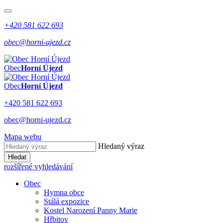
+420 581 622 693
obec@horni-ujezd.cz
Obec
Horní Újezd
Obec
Horní Újezd
+420 581 622 693
obec@horni-ujezd.cz
Mapa webu
Hledaný výraz
Hledat
rozšířené vyhledávání
Obec
Hymna obce
Stálá expozice
Kostel Narození Panny Marie
Hřbitov