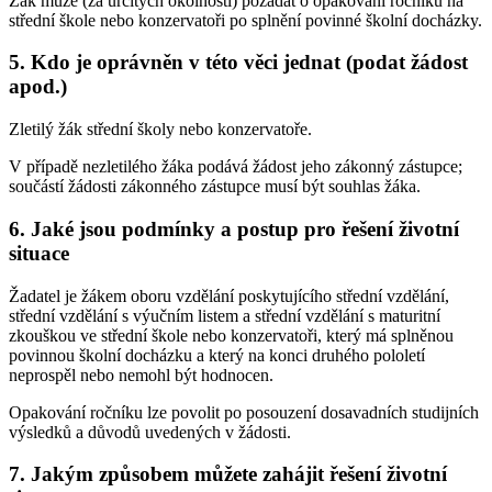
Žák může (za určitých okolností) požádat o opakování ročníku na
střední škole nebo konzervatoři po splnění povinné školní docházky.
5. Kdo je oprávněn v této věci jednat (podat žádost
apod.)
Zletilý žák střední školy nebo konzervatoře.
V případě nezletilého žáka podává žádost jeho zákonný zástupce;
součástí žádosti zákonného zástupce musí být souhlas žáka.
6. Jaké jsou podmínky a postup pro řešení životní
situace
Žadatel je žákem oboru vzdělání poskytujícího střední vzdělání,
střední vzdělání s výučním listem a střední vzdělání s maturitní
zkouškou ve střední škole nebo konzervatoři, který má splněnou
povinnou školní docházku a který na konci druhého pololetí
neprospěl nebo nemohl být hodnocen.
Opakování ročníku lze povolit po posouzení dosavadních studijních
výsledků a důvodů uvedených v žádosti.
7. Jakým způsobem můžete zahájit řešení životní