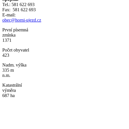
Tel.: 581 622 693
Fax: 581 622 693
E-mail:
obec@horni-ujezd.cz
První písemná
zmínka
1371
Počet obyvatel
423
Nadm. výška
335 m
n.m.
Katastrální
výměra
687 ha