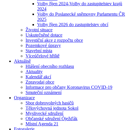
Volby říjen 2024-Volby do zastupitelstev krajů
2024
Volby do Poslanecké sněmovny Parlamentu ČR
2025
Volby říjen 2026 do zastupitelstev obcí
Životní situace
Uskutečněné dotace
Investiční akce z rozpočtu obce
Pozemkové úpravy
Stavební místa
Víceúčelové hřiště
Aktuálně
Hlášení obecního rozhlasu
Aktuality
Kalendář akcí
Zpravodaj obce
Informace pro občany Koronavirus COVID-19
Smuteční oznámení
Organizace
Sbor dobrovolných hasičů
Tělovýchovná jednota Sokol
Myslivecké sdružení
Občanské sdružení Óježďák
Místní Agenda 21
Fotogalerie