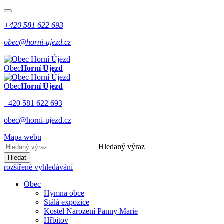
+420 581 622 693
obec@horni-ujezd.cz
Obec
Horní Újezd
Obec
Horní Újezd
+420 581 622 693
obec@horni-ujezd.cz
Mapa webu
Hledaný výraz
Hledat
rozšířené vyhledávání
Obec
Hymna obce
Stálá expozice
Kostel Narození Panny Marie
Hřbitov