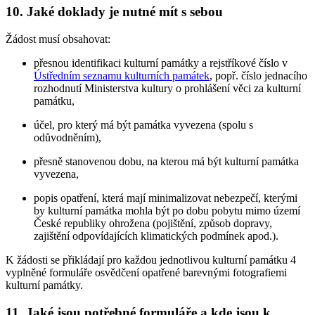
10. Jaké doklady je nutné mít s sebou
Žádost musí obsahovat:
přesnou identifikaci kulturní památky a rejstříkové číslo v
Ústředním seznamu kulturních památek
, popř. číslo jednacího
rozhodnutí Ministerstva kultury o prohlášení věci za kulturní
památku,
účel, pro který má být památka vyvezena (spolu s
odůvodněním),
přesně stanovenou dobu, na kterou má být kulturní památka
vyvezena,
popis opatření, která mají minimalizovat nebezpečí, kterými
by kulturní památka mohla být po dobu pobytu mimo území
České republiky ohrožena (pojištění, způsob dopravy,
zajištění odpovídajících klimatických podmínek apod.).
K žádosti se přikládají pro každou jednotlivou kulturní památku 4
vyplněné formuláře osvědčení opatřené barevnými fotografiemi
kulturní památky.
11. Jaké jsou potřebné formuláře a kde jsou k