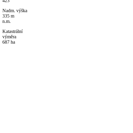
423
Nadm. výška
335 m
n.m.
Katastrální
výměra
687 ha