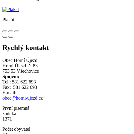
Plakát
Rychlý kontakt
Obec Horní Újezd
Horní Újezd č. 83
753 53 Všechovice
Spojení:
Tel.: 581 622 693
Fax: 581 622 693
E-mail:
obec@horni-ujezd.cz
První písemná
zmínka
1371
Počet obyvatel