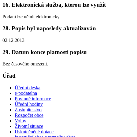
16. Elektronická služba, kterou lze využít
Podání lze učinit elektronicky.
28. Popis byl naposledy aktualizován
02.12.2013
29. Datum konce platnosti popisu
Bez časového omezení.
Úřad
Úřední deska
e-podatelna
Povinné informace
Úřední hodiny
Zastupitelstvo
Rozpočet obce
Volby
Životní situace
Uskutečněné dotace