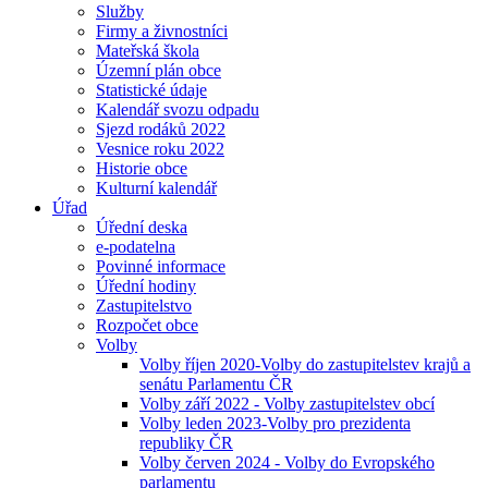
Služby
Firmy a živnostníci
Mateřská škola
Územní plán obce
Statistické údaje
Kalendář svozu odpadu
Sjezd rodáků 2022
Vesnice roku 2022
Historie obce
Kulturní kalendář
Úřad
Úřední deska
e-podatelna
Povinné informace
Úřední hodiny
Zastupitelstvo
Rozpočet obce
Volby
Volby říjen 2020-Volby do zastupitelstev krajů a
senátu Parlamentu ČR
Volby září 2022 - Volby zastupitelstev obcí
Volby leden 2023-Volby pro prezidenta
republiky ČR
Volby červen 2024 - Volby do Evropského
parlamentu