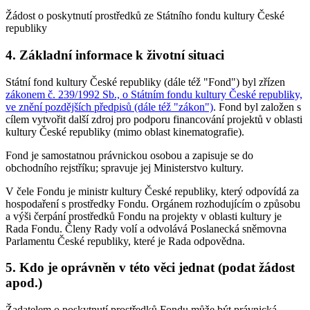
Žádost o poskytnutí prostředků ze Státního fondu kultury České
republiky
4. Základní informace k životní situaci
Státní fond kultury České republiky (dále též "Fond") byl zřízen
zákonem č. 239/1992 Sb., o Státním fondu kultury České republiky,
ve znění pozdějších předpisů (dále též "zákon")
. Fond byl založen s
cílem vytvořit další zdroj pro podporu financování projektů v oblasti
kultury České republiky (mimo oblast kinematografie).
Fond je samostatnou právnickou osobou a zapisuje se do
obchodního rejstříku; spravuje jej Ministerstvo kultury.
V čele Fondu je ministr kultury České republiky, který odpovídá za
hospodaření s prostředky Fondu. Orgánem rozhodujícím o způsobu
a výši čerpání prostředků Fondu na projekty v oblasti kultury je
Rada Fondu. Členy Rady volí a odvolává Poslanecká sněmovna
Parlamentu České republiky, které je Rada odpovědna.
5. Kdo je oprávněn v této věci jednat (podat žádost
apod.)
Žadatelem o poskytnutí prostředků Fondu může být právnická