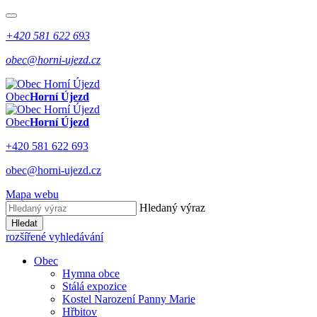
+420 581 622 693
obec@horni-ujezd.cz
Obec
Horní Újezd
Obec
Horní Újezd
+420 581 622 693
obec@horni-ujezd.cz
Mapa webu
Hledaný výraz
Hledat
rozšířené vyhledávání
Obec
Hymna obce
Stálá expozice
Kostel Narození Panny Marie
Hřbitov