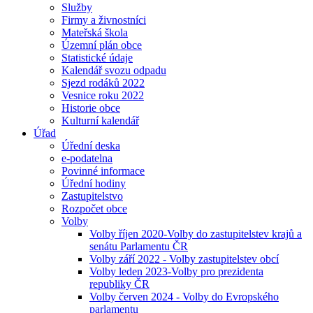
Služby
Firmy a živnostníci
Mateřská škola
Územní plán obce
Statistické údaje
Kalendář svozu odpadu
Sjezd rodáků 2022
Vesnice roku 2022
Historie obce
Kulturní kalendář
Úřad
Úřední deska
e-podatelna
Povinné informace
Úřední hodiny
Zastupitelstvo
Rozpočet obce
Volby
Volby říjen 2020-Volby do zastupitelstev krajů a
senátu Parlamentu ČR
Volby září 2022 - Volby zastupitelstev obcí
Volby leden 2023-Volby pro prezidenta
republiky ČR
Volby červen 2024 - Volby do Evropského
parlamentu