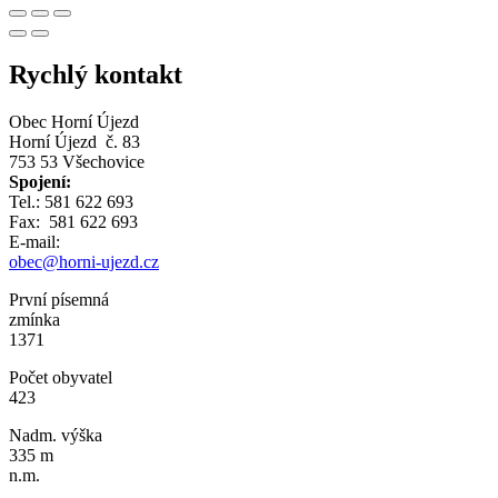
Rychlý kontakt
Obec Horní Újezd
Horní Újezd č. 83
753 53 Všechovice
Spojení:
Tel.: 581 622 693
Fax: 581 622 693
E-mail:
obec@horni-ujezd.cz
První písemná
zmínka
1371
Počet obyvatel
423
Nadm. výška
335 m
n.m.