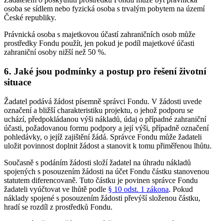
osoba se sídlem nebo fyzická osoba s trvalým pobytem na území
České republiky.
Právnická osoba s majetkovou účastí zahraničních osob může
prostředky Fondu použít, jen pokud je podíl majetkové účasti
zahraniční osoby nižší než 50 %.
6. Jaké jsou podmínky a postup pro řešení životní
situace
Žadatel podává žádost písemně správci Fondu. V žádosti uvede
označení a bližší charakteristiku projektu, o jehož podporu se
uchází, předpokládanou výši nákladů, údaj o případné zahraniční
účasti, požadovanou formu podpory a její výši, případně označení
pohledávky, o jejíž zajištění žádá. Správce Fondu může žadateli
uložit povinnost doplnit žádost a stanovit k tomu přiměřenou lhůtu.
Současně s podáním žádosti složí žadatel na úhradu nákladů
spojených s posouzením žádosti na účet Fondu částku stanovenou
statutem diferencovaně. Tuto částku je povinen správce Fondu
žadateli vyúčtovat ve lhůtě podle
§ 10 odst. 1 zákona
. Pokud
náklady spojené s posouzením žádosti převýší složenou částku,
hradí se rozdíl z prostředků Fondu.