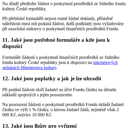
Na úřadě předložte žádost o poskytnutí prostředků ze Státního fondu
kultury České republiky.
Při přebírání formulářů nejsou nutné žádné doklady, příslušné
náležitosti musí mít podaná žádost, další podklady jsou vyžadovány
při uzavírání smlouvy o poskytnutí finančních prostředků Fondu.
11. Jaké jsou potřebné formuláře a kde jsou k
dispozici
Formuláře žádostí o poskytnutí finančních prostředků ze Státního
fondu kultury České republiky jsou k dispozici na
internetových
stránkách Ministerstva kultury
.
12. Jaké jsou poplatky a jak je lze uhradit
Při podání žádosti složí žadatel na účet Fondu částku na úhradu
nákladů spojených s jejím posouzením.
Na posouzení žádosti o poskytnutí prostředků Fondu skládá žadatel
částku ve výši 1 % částky, o kterou žadatel žádá, nejméně však 2
000 Kč, nejvíce 10 000 Kč.
13. Jaké jsou lhůty pro vyřízení