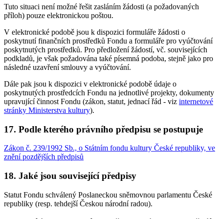
Tuto situaci není možné řešit zasláním žádosti (a požadovaných
příloh) pouze elektronickou poštou.
V elektronické podobě jsou k dispozici formuláře žádosti o
poskytnutí finančních prostředků Fondu a formuláře pro vyúčtování
poskytnutých prostředků. Pro předložení žádostí, vč. souvisejících
podkladů, je však požadována také písemná podoba, stejně jako pro
následné uzavření smlouvy a vyúčtování.
Dále pak jsou k dispozici v elektronické podobě údaje o
poskytnutých prostředcích Fondu na jednotlivé projekty, dokumenty
upravující činnost Fondu (zákon, statut, jednací řád - viz
internetové
stránky Ministerstva kultury
).
17. Podle kterého právního předpisu se postupuje
Zákon č. 239/1992 Sb., o Státním fondu kultury České republiky, ve
znění pozdějších předpisů
18. Jaké jsou související předpisy
Statut Fondu schválený Poslaneckou sněmovnou parlamentu České
republiky (resp. tehdejší Českou národní radou).