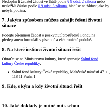
Nedoplní-li žadatel žádost ve lhůtě podle
§ 9 odst. 2 zákona
nebo
nesloží-li částku podle
§ 9 odst. 3 zákona
, hledí se na žádost jako by
nebyla podána.
7. Jakým způsobem můžete zahájit řešení životní
situace
Podejte písemnou žádost o poskytnutí prostředků Fondu na
předepsaném formuláři v písemné a elektronické podobě.
8. Na které instituci životní situaci řešit
Obraťte se na Ministerstvo kultury, které spravuje
Státní fond
kultury České republiky
:
Státní fond kultury České republiky, Maltézské náměstí 471/1,
118 11 Praha 1
9. Kde, s kým a kdy životní situaci řešit
10. Jaké doklady je nutné mít s sebou