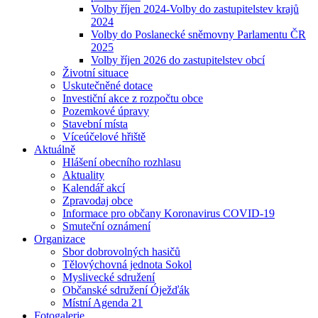
Volby říjen 2024-Volby do zastupitelstev krajů
2024
Volby do Poslanecké sněmovny Parlamentu ČR
2025
Volby říjen 2026 do zastupitelstev obcí
Životní situace
Uskutečněné dotace
Investiční akce z rozpočtu obce
Pozemkové úpravy
Stavební místa
Víceúčelové hřiště
Aktuálně
Hlášení obecního rozhlasu
Aktuality
Kalendář akcí
Zpravodaj obce
Informace pro občany Koronavirus COVID-19
Smuteční oznámení
Organizace
Sbor dobrovolných hasičů
Tělovýchovná jednota Sokol
Myslivecké sdružení
Občanské sdružení Óježďák
Místní Agenda 21
Fotogalerie