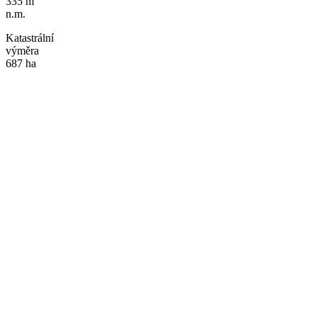
335 m
n.m.
Katastrální
výměra
687 ha