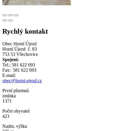
Rychlý kontakt
Obec Horní Újezd
Horní Újezd č. 83
753 53 Všechovice
Spojení:
Tel.: 581 622 693
Fax: 581 622 693
E-mail:
obec@horni-ujezd.cz
První písemná
zmínka
1371
Počet obyvatel
423
Nadm. výška