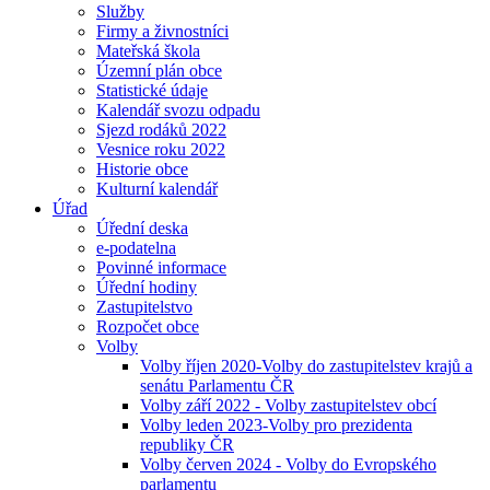
Služby
Firmy a živnostníci
Mateřská škola
Územní plán obce
Statistické údaje
Kalendář svozu odpadu
Sjezd rodáků 2022
Vesnice roku 2022
Historie obce
Kulturní kalendář
Úřad
Úřední deska
e-podatelna
Povinné informace
Úřední hodiny
Zastupitelstvo
Rozpočet obce
Volby
Volby říjen 2020-Volby do zastupitelstev krajů a
senátu Parlamentu ČR
Volby září 2022 - Volby zastupitelstev obcí
Volby leden 2023-Volby pro prezidenta
republiky ČR
Volby červen 2024 - Volby do Evropského
parlamentu