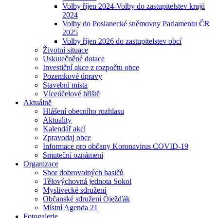
Volby říjen 2024-Volby do zastupitelstev krajů
2024
Volby do Poslanecké sněmovny Parlamentu ČR
2025
Volby říjen 2026 do zastupitelstev obcí
Životní situace
Uskutečněné dotace
Investiční akce z rozpočtu obce
Pozemkové úpravy
Stavební místa
Víceúčelové hřiště
Aktuálně
Hlášení obecního rozhlasu
Aktuality
Kalendář akcí
Zpravodaj obce
Informace pro občany Koronavirus COVID-19
Smuteční oznámení
Organizace
Sbor dobrovolných hasičů
Tělovýchovná jednota Sokol
Myslivecké sdružení
Občanské sdružení Óježďák
Místní Agenda 21
Fotogalerie