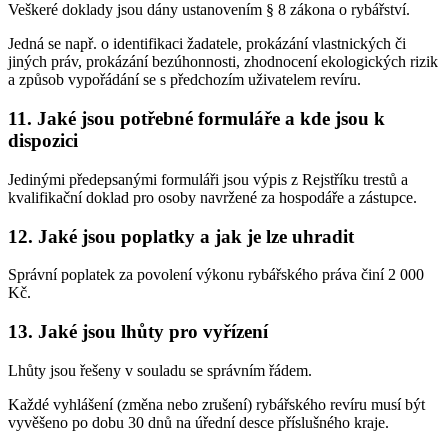
Veškeré doklady jsou dány ustanovením § 8 zákona o rybářství.
Jedná se např. o identifikaci žadatele, prokázání vlastnických či
jiných práv, prokázání bezúhonnosti, zhodnocení ekologických rizik
a způsob vypořádání se s předchozím uživatelem revíru.
11. Jaké jsou potřebné formuláře a kde jsou k
dispozici
Jedinými předepsanými formuláři jsou výpis z Rejstříku trestů a
kvalifikační doklad pro osoby navržené za hospodáře a zástupce.
12. Jaké jsou poplatky a jak je lze uhradit
Správní poplatek za povolení výkonu rybářského práva činí 2 000
Kč.
13. Jaké jsou lhůty pro vyřízení
Lhůty jsou řešeny v souladu se správním řádem.
Každé vyhlášení (změna nebo zrušení) rybářského revíru musí být
vyvěšeno po dobu 30 dnů na úřední desce příslušného kraje.