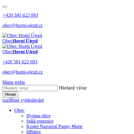
+420 581 622 693
obec@horni-ujezd.cz
Obec
Horní Újezd
Obec
Horní Újezd
+420 581 622 693
obec@horni-ujezd.cz
Mapa webu
Hledaný výraz
Hledat
rozšířené vyhledávání
Obec
Hymna obce
Stálá expozice
Kostel Narození Panny Marie
Hřbitov