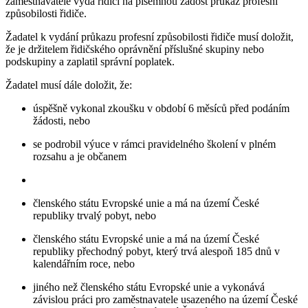
zaměstnavatele vydá řidiči na písemnou žádost průkaz profesní
způsobilosti řidiče.
Žadatel k vydání průkazu profesní způsobilosti řidiče musí doložit,
že je držitelem řidičského oprávnění příslušné skupiny nebo
podskupiny a zaplatil správní poplatek.
Žadatel musí dále doložit, že:
úspěšně vykonal zkoušku v období 6 měsíců před podáním
žádosti, nebo
se podrobil výuce v rámci pravidelného školení v plném
rozsahu a je občanem
členského státu Evropské unie a má na území České
republiky trvalý pobyt, nebo
členského státu Evropské unie a má na území České
republiky přechodný pobyt, který trvá alespoň 185 dnů v
kalendářním roce, nebo
jiného než členského státu Evropské unie a vykonává
závislou práci pro zaměstnavatele usazeného na území České