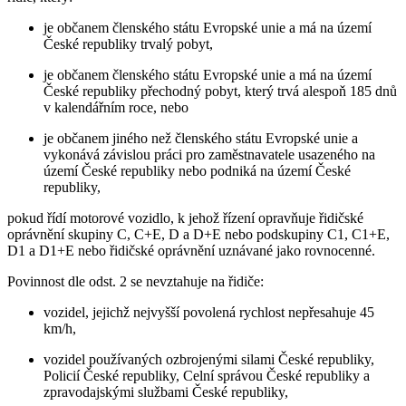
je občanem členského státu Evropské unie a má na území
České republiky trvalý pobyt,
je občanem členského státu Evropské unie a má na území
České republiky přechodný pobyt, který trvá alespoň 185 dnů
v kalendářním roce, nebo
je občanem jiného než členského státu Evropské unie a
vykonává závislou práci pro zaměstnavatele usazeného na
území České republiky nebo podniká na území České
republiky,
pokud řídí motorové vozidlo, k jehož řízení opravňuje řidičské
oprávnění skupiny C, C+E, D a D+E nebo podskupiny C1, C1+E,
D1 a D1+E nebo řidičské oprávnění uznávané jako rovnocenné.
Povinnost dle odst. 2 se nevztahuje na řidiče:
vozidel, jejichž nejvyšší povolená rychlost nepřesahuje 45
km/h,
vozidel používaných ozbrojenými silami České republiky,
Policií České republiky, Celní správou České republiky a
zpravodajskými službami České republiky,