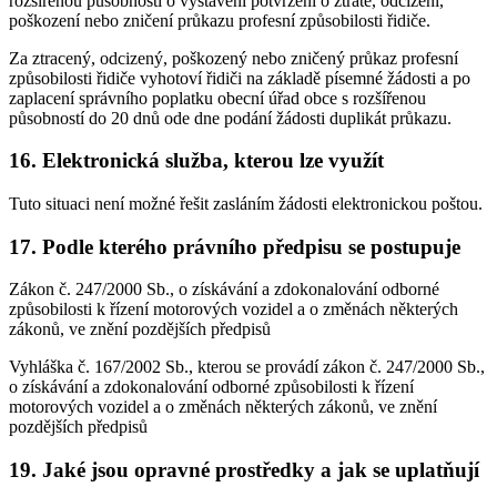
rozšířenou působností o vystavení potvrzení o ztrátě, odcizení,
poškození nebo zničení průkazu profesní způsobilosti řidiče.
Za ztracený, odcizený, poškozený nebo zničený průkaz profesní
způsobilosti řidiče vyhotoví řidiči na základě písemné žádosti a po
zaplacení správního poplatku obecní úřad obce s rozšířenou
působností do 20 dnů ode dne podání žádosti duplikát průkazu.
16. Elektronická služba, kterou lze využít
Tuto situaci není možné řešit zasláním žádosti elektronickou poštou.
17. Podle kterého právního předpisu se postupuje
Zákon č. 247/2000 Sb., o získávání a zdokonalování odborné
způsobilosti k řízení motorových vozidel a o změnách některých
zákonů, ve znění pozdějších předpisů
Vyhláška č. 167/2002 Sb., kterou se provádí zákon č. 247/2000 Sb.,
o získávání a zdokonalování odborné způsobilosti k řízení
motorových vozidel a o změnách některých zákonů, ve znění
pozdějších předpisů
19. Jaké jsou opravné prostředky a jak se uplatňují