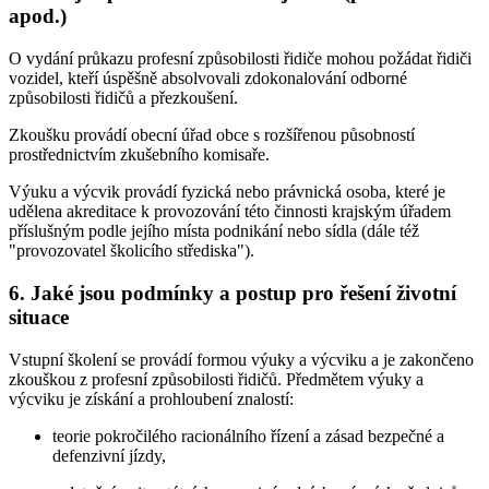
apod.)
O vydání průkazu profesní způsobilosti řidiče mohou požádat řidiči
vozidel, kteří úspěšně absolvovali zdokonalování odborné
způsobilosti řidičů a přezkoušení.
Zkoušku provádí obecní úřad obce s rozšířenou působností
prostřednictvím zkušebního komisaře.
Výuku a výcvik provádí fyzická nebo právnická osoba, které je
udělena akreditace k provozování této činnosti krajským úřadem
příslušným podle jejího místa podnikání nebo sídla (dále též
"provozovatel školicího střediska").
6. Jaké jsou podmínky a postup pro řešení životní
situace
Vstupní školení se provádí formou výuky a výcviku a je zakončeno
zkouškou z profesní způsobilosti řidičů. Předmětem výuky a
výcviku je získání a prohloubení znalostí:
teorie pokročilého racionálního řízení a zásad bezpečné a
defenzivní jízdy,