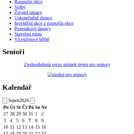
Rozpočet obce
Volby
Životní situace
Uskutečněné dotace
Investiční akce z rozpočtu obce
Pozemkové úpravy
Stavební místa
Víceúčelové hřiště
Senioři
Zjednodušená verze stránek nejen pro seniory
Kalendář
Srpen
2026
Po
Út
St
Čt
Pá
So
Ne
27
28
29
30
31
1
2
3
4
5
6
7
8
9
10
11
12
13
14
15
16
17
18
19
20
21
22
23