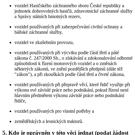
vozidel Hasičského záchranného sboru České republiky a
jednotek dobrovolných hasičů, zdravotnické záchranné služby
a Správy státních hmotných rezerv,
vozidel používaných při zabezpečování civilní ochrany a
báňské záchranné služby,
vozidel ve zkušebním provozu,
vozidel používaných při výcviku podle částí třetí a páté
zákona č. 247/2000 Sb., o získávání a zdokonalování odborné
způsobilosti k řízení motorových vozidel a o změnách
některých zákonů, ve znění pozdějších předpisů (dále též
"zákon"), a při zkouškách podle částí třetí a čtvrté zákona,
vozidel používaných při přepravě věcí, které řidič využije při
výkonu své závislé práce nebo podnikání, pokud řízení není
hlavním předmětem výkonu závislé práce nebo podnikání
řidiče,
vozidel používaných pro vlastní potřeby a
zemědělských a lesnických traktorů.
5. Kdo je oprávněn v této věci jednat (podat žádost