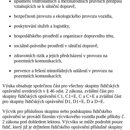
uplatnění vnitrostátních a mezinárodních právních předpisů
vztahujících se k silniční dopravě,
bezpečnosti provozu a ekologického provozu vozidla,
poskytování služeb a logistiky,
hospodářského prostředí a organizace dopravního trhu,
sociálně-právního prostředí v silniční dopravě,
zdravotních rizik a jejich předcházení v provozu na
pozemních komunikacích,
prevence a řešení mimořádných událostí v provozu na
pozemních komunikacích.
Výuka obsahuje společnou část pro všechny skupiny řidičských
oprávnění uvedených v § 46 odst. 2 zákona, zvláštní část pro
skupiny řidičských oprávnění C1, C1+E, C a C+E a zvláštní část
pro skupiny řidičských oprávnění D1, D1+E, D a D+E.
Výcvik pro příslušnou skupinu nebo podskupinu řidičského
oprávnění se provádí řízením výcvikového vozidla podle přílohy č.
2 zákona pod dohledem lektora. Výcviku se může podrobit pouze
řidič, který již je držitelem řidičského oprávnění příslušné skupiny