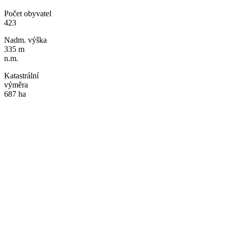
Počet obyvatel
423
Nadm. výška
335 m
n.m.
Katastrální
výměra
687 ha