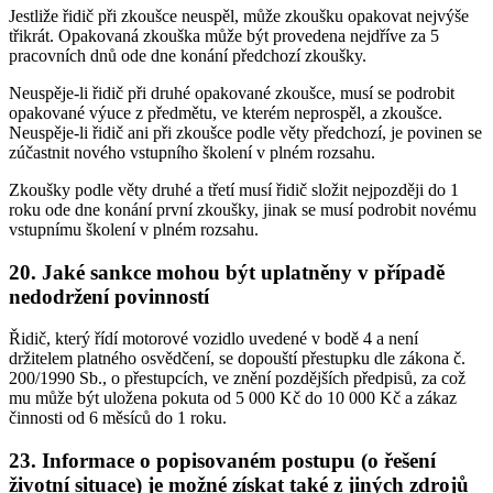
Jestliže řidič při zkoušce neuspěl, může zkoušku opakovat nejvýše
třikrát. Opakovaná zkouška může být provedena nejdříve za 5
pracovních dnů ode dne konání předchozí zkoušky.
Neuspěje-li řidič při druhé opakované zkoušce, musí se podrobit
opakované výuce z předmětu, ve kterém neprospěl, a zkoušce.
Neuspěje-li řidič ani při zkoušce podle věty předchozí, je povinen se
zúčastnit nového vstupního školení v plném rozsahu.
Zkoušky podle věty druhé a třetí musí řidič složit nejpozději do 1
roku ode dne konání první zkoušky, jinak se musí podrobit novému
vstupnímu školení v plném rozsahu.
20. Jaké sankce mohou být uplatněny v případě
nedodržení povinností
Řidič, který řídí motorové vozidlo uvedené v bodě 4 a není
držitelem platného osvědčení, se dopouští přestupku dle zákona č.
200/1990 Sb., o přestupcích, ve znění pozdějších předpisů, za což
mu může být uložena pokuta od 5 000 Kč do 10 000 Kč a zákaz
činnosti od 6 měsíců do 1 roku.
23. Informace o popisovaném postupu (o řešení
životní situace) je možné získat také z jiných zdrojů