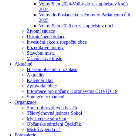
Volby říjen 2024-Volby do zastupitelstev krajů
2024
Volby do Poslanecké sněmovny Parlamentu ČR
2025
Volby říjen 2026 do zastupitelstev obcí
Životní situace
Uskutečněné dotace
Investiční akce z rozpočtu obce
Pozemkové úpravy
Stavební místa
Víceúčelové hřiště
Aktuálně
Hlášení obecního rozhlasu
Aktuality
Kalendář akcí
Zpravodaj obce
Informace pro občany Koronavirus COVID-19
Smuteční oznámení
Organizace
Sbor dobrovolných hasičů
Tělovýchovná jednota Sokol
Myslivecké sdružení
Občanské sdružení Óježďák
Místní Agenda 21
Fotogalerie