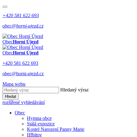
+420 581 622 693
obec@horni-ujezd.cz
Obec
Horní Újezd
Obec
Horní Újezd
+420 581 622 693
obec@horni-ujezd.cz
Mapa webu
Hledaný výraz
Hledat
rozšířené vyhledávání
Obec
Hymna obce
Stálá expozice
Kostel Narození Panny Marie
Hřbitov