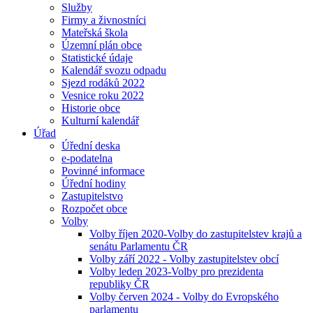
Služby
Firmy a živnostníci
Mateřská škola
Územní plán obce
Statistické údaje
Kalendář svozu odpadu
Sjezd rodáků 2022
Vesnice roku 2022
Historie obce
Kulturní kalendář
Úřad
Úřední deska
e-podatelna
Povinné informace
Úřední hodiny
Zastupitelstvo
Rozpočet obce
Volby
Volby říjen 2020-Volby do zastupitelstev krajů a
senátu Parlamentu ČR
Volby září 2022 - Volby zastupitelstev obcí
Volby leden 2023-Volby pro prezidenta
republiky ČR
Volby červen 2024 - Volby do Evropského
parlamentu