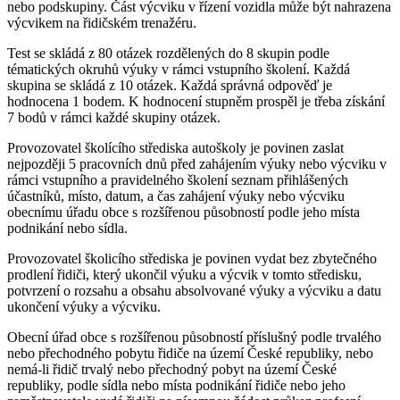
nebo podskupiny. Část výcviku v řízení vozidla může být nahrazena
výcvikem na řidičském trenažéru.
Test se skládá z 80 otázek rozdělených do 8 skupin podle
tématických okruhů výuky v rámci vstupního školení. Každá
skupina se skládá z 10 otázek. Každá správná odpověď je
hodnocena 1 bodem. K hodnocení stupněm prospěl je třeba získání
7 bodů v rámci každé skupiny otázek.
Provozovatel školícího střediska autoškoly je povinen zaslat
nejpozději 5 pracovních dnů před zahájením výuky nebo výcviku v
rámci vstupního a pravidelného školení seznam přihlášených
účastníků, místo, datum, a čas zahájení výuky nebo výcviku
obecnímu úřadu obce s rozšířenou působností podle jeho místa
podnikání nebo sídla.
Provozovatel školicího střediska je povinen vydat bez zbytečného
prodlení řidiči, který ukončil výuku a výcvik v tomto středisku,
potvrzení o rozsahu a obsahu absolvované výuky a výcviku a datu
ukončení výuky a výcviku.
Obecní úřad obce s rozšířenou působností příslušný podle trvalého
nebo přechodného pobytu řidiče na území České republiky, nebo
nemá-li řidič trvalý nebo přechodný pobyt na území České
republiky, podle sídla nebo místa podnikání řidiče nebo jeho