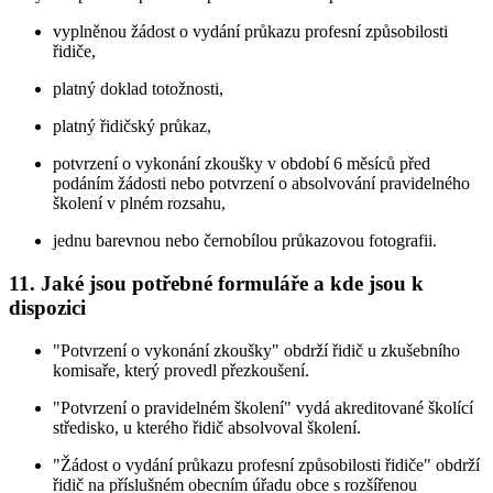
vyplněnou žádost o vydání průkazu profesní způsobilosti
řidiče,
platný doklad totožnosti,
platný řidičský průkaz,
potvrzení o vykonání zkoušky v období 6 měsíců před
podáním žádosti nebo potvrzení o absolvování pravidelného
školení v plném rozsahu,
jednu barevnou nebo černobílou průkazovou fotografii.
11. Jaké jsou potřebné formuláře a kde jsou k
dispozici
"Potvrzení o vykonání zkoušky" obdrží řidič u zkušebního
komisaře, který provedl přezkoušení.
"Potvrzení o pravidelném školení" vydá akreditované školící
středisko, u kterého řidič absolvoval školení.
"Žádost o vydání průkazu profesní způsobilosti řidiče" obdrží
řidič na příslušném obecním úřadu obce s rozšířenou