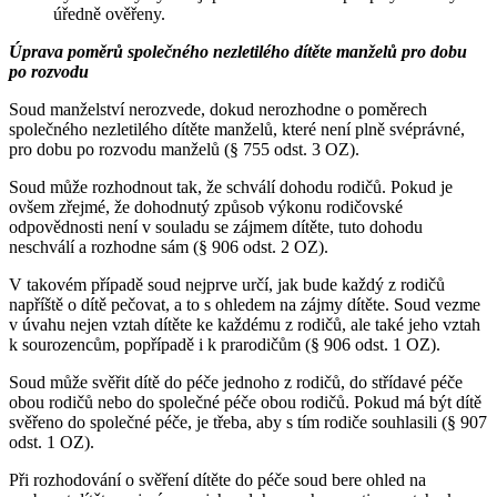
úředně ověřeny.
Úprava poměrů společného nezletilého dítěte manželů pro dobu
po rozvodu
Soud manželství nerozvede, dokud nerozhodne o poměrech
společného nezletilého dítěte manželů, které není plně svéprávné,
pro dobu po rozvodu manželů (§ 755 odst. 3 OZ).
Soud může rozhodnout tak, že schválí dohodu rodičů. Pokud je
ovšem zřejmé, že dohodnutý způsob výkonu rodičovské
odpovědnosti není v souladu se zájmem dítěte, tuto dohodu
neschválí a rozhodne sám (§ 906 odst. 2 OZ).
V takovém případě soud nejprve určí, jak bude každý z rodičů
napříště o dítě pečovat, a to s ohledem na zájmy dítěte. Soud vezme
v úvahu nejen vztah dítěte ke každému z rodičů, ale také jeho vztah
k sourozencům, popřípadě i k prarodičům (§ 906 odst. 1 OZ).
Soud může svěřit dítě do péče jednoho z rodičů, do střídavé péče
obou rodičů nebo do společné péče obou rodičů. Pokud má být dítě
svěřeno do společné péče, je třeba, aby s tím rodiče souhlasili (§ 907
odst. 1 OZ).
Při rozhodování o svěření dítěte do péče soud bere ohled na