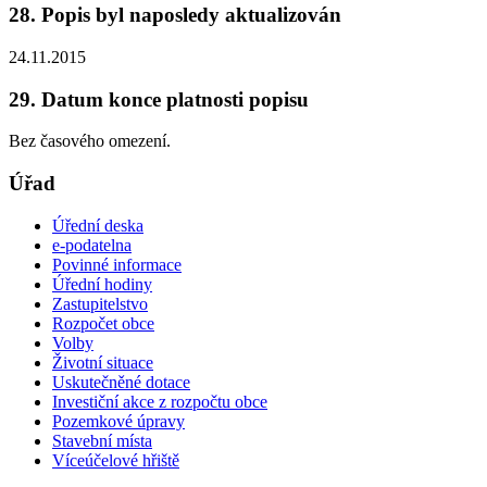
28. Popis byl naposledy aktualizován
24.11.2015
29. Datum konce platnosti popisu
Bez časového omezení.
Úřad
Úřední deska
e-podatelna
Povinné informace
Úřední hodiny
Zastupitelstvo
Rozpočet obce
Volby
Životní situace
Uskutečněné dotace
Investiční akce z rozpočtu obce
Pozemkové úpravy
Stavební místa
Víceúčelové hřiště