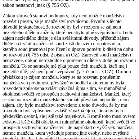
zákon nestanoví jinak (§ 756 OZ).
Zákon zároveň stanoví podmínky, kdy není možné manželství
rozvést i přesto, že je manželství rozvráceno. Prvním z těchto
důvodů je skutečnost, že rozvod by byl v rozporu se zájmem
nezletilého dítěte manželů, které nenabylo plné svéprávnosti. Tento
zájem nezletilého dítěte je dán zvláštními důvody, přičemž zájem
dítěte na trvání manželství soud zjistí dotazem u opatrovníka,
kterého soud jmenoval pro řízení o úpravu poměru k dítěti na dobu
po rozvodu (§ 755 odst. 2 písm. a) OZ). Zároveň soud manželství
nerozvede, dokud nerozhodne o poměrech dítěte v době po rozvodu
manželů. To se samozřejmě týká pouze těch manželů, kteří mají
nezletilé dítě, jež není plně svéprávné (§ 755 odst. 3 OZ). Druhou
překážkou je zájem manžela, který se na rozvratu porušením
manželských povinností převážně nepodílel a kterému by byla
rozvodem způsobena zvlášť závažná újma s tím, že mimořádné
okolnosti svědčí ve prospěch zachování manželství. Manžel, který
se sám na rozvratu manželského soužití převážně nepodílel, nemá
zájem, aby bylo manželství rozvedeno z toho důvodu, že by mu
rozvodem byla způsobena zvlášť závažná újma, která by byla
především osobní, ale jistě také majetková. Kromě toho musí ovšem
existovat ještě další objektivní mimořádné okolnosti, které svědčí ve
prospěch zachování manželství. Jde například o vyšší věk manžela,
nemoc manžela, která vyžaduje pomoc jiné osoby, nebo zvýšené
životní náklady. Tato překážka rozvodu má vždy jen omezené trvání