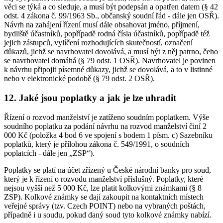
věci se týká a co sleduje, a musí být podepsán a opatřen datem (§ 42
odst. 4 zákona č. 99/1963 Sb., občanský soudní řád - dále jen OSŘ).
Návrh na zahájení řízení musí dále obsahovat jméno, příjmení,
bydliště účastníků, popřípadě rodná čísla účastníků, popřípadě též
jejich zástupců, vylíčení rozhodujících skutečností, označení
důkazů, jichž se navrhovatel dovolává, a musí být z něj patrno, čeho
se navrhovatel domáhá (§ 79 odst. 1 OSŘ). Navrhovatel je povinen
k návrhu připojit písemné důkazy, jichž se dovolává, a to v listinné
nebo v elektronické podobě (§ 79 odst. 2 OSŘ).
12. Jaké jsou poplatky a jak je lze uhradit
Řízení o rozvod manželství je zatíženo soudním poplatkem. Výše
soudního poplatku za podání návrhu na rozvod manželství činí 2
000 Kč (položka 4 bod 6 ve spojení s bodem 1 písm. c) Sazebníku
poplatků, který je přílohou zákona č. 549/1991, o soudních
poplatcích - dále jen „ZSP“).
Poplatky se platí na účet zřízený u České národní banky pro soud,
který je k řízení o rozvodu manželství příslušný. Poplatky, které
nejsou vyšší než 5 000 Kč, lze platit kolkovými známkami (§ 8
ZSP). Kolkové známky se dají zakoupit na kontaktních místech
veřejné správy (tzv. Czech POINT) nebo na vybraných poštách,
případně i u soudu, pokud daný soud tyto kolkové známky nabízí.