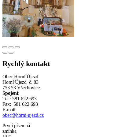
Rychlý kontakt
Obec Horní Újezd
Horní Újezd č. 83
753 53 Všechovice
Spojení:
Tel.: 581 622 693
Fax: 581 622 693
E-mail:
obec@horni-ujezd.cz
První písemná
zmínka
1371