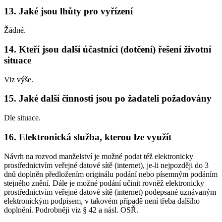
13. Jaké jsou lhůty pro vyřízení
Žádné.
14. Kteří jsou další účastníci (dotčení) řešení životní
situace
Viz výše.
15. Jaké další činnosti jsou po žadateli požadovány
Dle situace.
16. Elektronická služba, kterou lze využít
Návrh na rozvod manželství je možné podat též elektronicky
prostřednictvím veřejné datové sítě (internet), je-li nejpozději do 3
dnů doplněn předložením originálu podání nebo písemným podáním
stejného znění. Dále je možné podání učinit rovněž elektronicky
prostřednictvím veřejné datové sítě (internet) podepsané uznávaným
elektronickým podpisem, v takovém případě není třeba dalšího
doplnění. Podrobněji viz § 42 a násl. OSŘ.