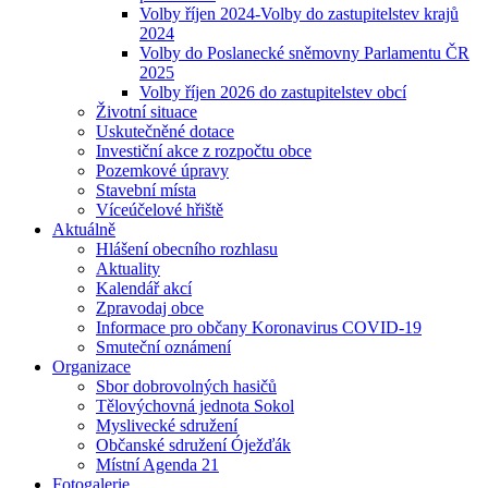
Volby říjen 2024-Volby do zastupitelstev krajů
2024
Volby do Poslanecké sněmovny Parlamentu ČR
2025
Volby říjen 2026 do zastupitelstev obcí
Životní situace
Uskutečněné dotace
Investiční akce z rozpočtu obce
Pozemkové úpravy
Stavební místa
Víceúčelové hřiště
Aktuálně
Hlášení obecního rozhlasu
Aktuality
Kalendář akcí
Zpravodaj obce
Informace pro občany Koronavirus COVID-19
Smuteční oznámení
Organizace
Sbor dobrovolných hasičů
Tělovýchovná jednota Sokol
Myslivecké sdružení
Občanské sdružení Óježďák
Místní Agenda 21
Fotogalerie