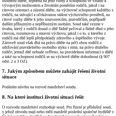
osobnost dítěte, zejména na jeho vlohy a schopnosti ve vztahu k
vývojovým možnostem a životním poměrům rodičů, jakož i na
citovou orientaci a zázemí dítěte, na výchovné schopnosti každého z
rodičů, na stávající a očekávanou stálost výchovného prostředí, na
citové vazby dítěte k jeho sourozencům, prarodičům, popřípadě
dalším příbuzným a nepříbuzným osobám. Soud také vezme v
úvahu, který z rodičů dosud o dítě řádně pečoval a řádně dbal o jeho
citovou, rozumovou a mravní výchovu, jakož i o to, u kterého z
rodičů má dítě lepší předpoklady zdravého a úspěšného vývoje.
Zároveň soud však dbá na právo dítěte na péči obou rodičů a
udržování pravidelného osobního styku s nimi, na právo druhého
rodiče, jemuž dítě nebude svěřeno, na pravidelnou informaci o dítěti
a také na schopnost rodičů se na výchově dítěte dohodnout (§ 907
odst. 2 a 3 OZ).
7. Jakým způsobem můžete zahájit řešení životní
situace
Podáním návrhu na rozvod manželství soudu.
8. Na které instituci životní situaci řešit
O rozvodu manželství rozhoduje soud. Pro řízení je příslušný soud,
v jehož obvodu mají nebo měli manželé poslední společné bydliště v