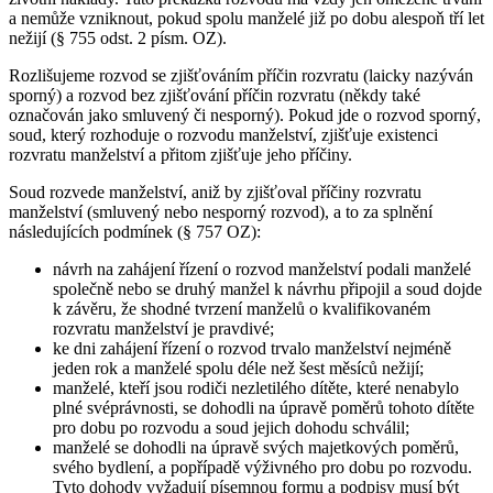
a nemůže vzniknout, pokud spolu manželé již po dobu alespoň tří let
nežijí (§ 755 odst. 2 písm. OZ).
Rozlišujeme rozvod se zjišťováním příčin rozvratu (laicky nazýván
sporný) a rozvod bez zjišťování příčin rozvratu (někdy také
označován jako smluvený či nesporný). Pokud jde o rozvod sporný,
soud, který rozhoduje o rozvodu manželství, zjišťuje existenci
rozvratu manželství a přitom zjišťuje jeho příčiny.
Soud rozvede manželství, aniž by zjišťoval příčiny rozvratu
manželství (smluvený nebo nesporný rozvod), a to za splnění
následujících podmínek (§ 757 OZ):
návrh na zahájení řízení o rozvod manželství podali manželé
společně nebo se druhý manžel k návrhu připojil a soud dojde
k závěru, že shodné tvrzení manželů o kvalifikovaném
rozvratu manželství je pravdivé;
ke dni zahájení řízení o rozvod trvalo manželství nejméně
jeden rok a manželé spolu déle než šest měsíců nežijí;
manželé, kteří jsou rodiči nezletilého dítěte, které nenabylo
plné svéprávnosti, se dohodli na úpravě poměrů tohoto dítěte
pro dobu po rozvodu a soud jejich dohodu schválil;
manželé se dohodli na úpravě svých majetkových poměrů,
svého bydlení, a popřípadě výživného pro dobu po rozvodu.
Tyto dohody vyžadují písemnou formu a podpisy musí být