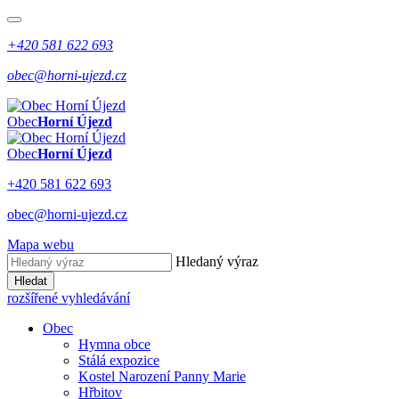
+420 581 622 693
obec@horni-ujezd.cz
Obec
Horní Újezd
Obec
Horní Újezd
+420 581 622 693
obec@horni-ujezd.cz
Mapa webu
Hledaný výraz
Hledat
rozšířené vyhledávání
Obec
Hymna obce
Stálá expozice
Kostel Narození Panny Marie
Hřbitov