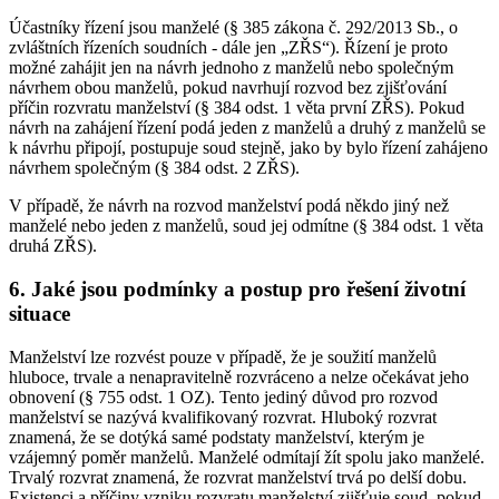
Účastníky řízení jsou manželé (§ 385 zákona č. 292/2013 Sb., o
zvláštních řízeních soudních - dále jen „ZŘS“). Řízení je proto
možné zahájit jen na návrh jednoho z manželů nebo společným
návrhem obou manželů, pokud navrhují rozvod bez zjišťování
příčin rozvratu manželství (§ 384 odst. 1 věta první ZŘS). Pokud
návrh na zahájení řízení podá jeden z manželů a druhý z manželů se
k návrhu připojí, postupuje soud stejně, jako by bylo řízení zahájeno
návrhem společným (§ 384 odst. 2 ZŘS).
V případě, že návrh na rozvod manželství podá někdo jiný než
manželé nebo jeden z manželů, soud jej odmítne (§ 384 odst. 1 věta
druhá ZŘS).
6. Jaké jsou podmínky a postup pro řešení životní
situace
Manželství lze rozvést pouze v případě, že je soužití manželů
hluboce, trvale a nenapravitelně rozvráceno a nelze očekávat jeho
obnovení (§ 755 odst. 1 OZ). Tento jediný důvod pro rozvod
manželství se nazývá kvalifikovaný rozvrat. Hluboký rozvrat
znamená, že se dotýká samé podstaty manželství, kterým je
vzájemný poměr manželů. Manželé odmítají žít spolu jako manželé.
Trvalý rozvrat znamená, že rozvrat manželství trvá po delší dobu.
Existenci a příčiny vzniku rozvratu manželství zjišťuje soud, pokud