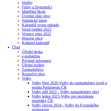
Služby
Firmy a živnostníci
Mateřská škola
Územní plán obce
Statistické údaje
Kalendář svozu odpadu
Sjezd rodáků 2022
Vesnice roku 2022
Historie obce
Kulturní kalendář
Úřad
Úřední deska
e-podatelna
Povinné informace
Úřední hodiny
Zastupitelstvo
Rozpočet obce
Volby
Volby říjen 2020-Volby do zastupitelstev krajů a
senátu Parlamentu ČR
Volby září 2022 - Volby zastupitelstev obcí
Volby leden 2023-Volby pro prezidenta
republiky ČR
Volby červen 2024 - Volby do Evropského
parlamentu