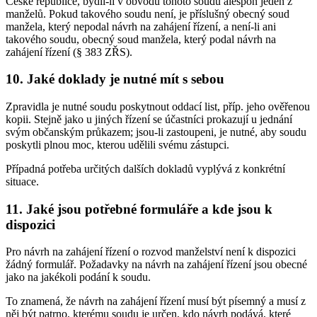
České republice, bydlí-li v obvodu tohoto soudu alespoň jeden z
manželů. Pokud takového soudu není, je příslušný obecný soud
manžela, který nepodal návrh na zahájení řízení, a není-li ani
takového soudu, obecný soud manžela, který podal návrh na
zahájení řízení (§ 383 ZŘS).
10. Jaké doklady je nutné mít s sebou
Zpravidla je nutné soudu poskytnout oddací list, příp. jeho ověřenou
kopii. Stejně jako u jiných řízení se účastníci prokazují u jednání
svým občanským průkazem; jsou-li zastoupeni, je nutné, aby soudu
poskytli plnou moc, kterou udělili svému zástupci.
Případná potřeba určitých dalších dokladů vyplývá z konkrétní
situace.
11. Jaké jsou potřebné formuláře a kde jsou k
dispozici
Pro návrh na zahájení řízení o rozvod manželství není k dispozici
žádný formulář. Požadavky na návrh na zahájení řízení jsou obecné
jako na jakékoli podání k soudu.
To znamená, že návrh na zahájení řízení musí být písemný a musí z
něj být patrno, kterému soudu je určen, kdo návrh podává, které