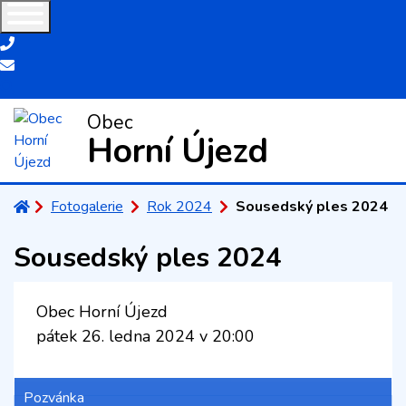
+420 581 622 693
obec@horni-ujezd.cz
Obec
Horní Újezd
Úvodní stránka
Fotogalerie
Rok 2024
Sousedský ples 2024
Sousedský ples 2024
Obec Horní Újezd
pátek 26. ledna 2024 v 20:00
Pozvánka