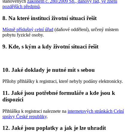
stanovených
zákonem č. 280/2009 Sb., daňový řád, ve znění
pozdějších předpisů
.
8. Na které instituci životní situaci řešit
Místně příslušný celní úřad
(daňové oddělení), určený místem
pobytu fyzické osoby.
9. Kde, s kým a kdy životní situaci řešit
10. Jaké doklady je nutné mít s sebou
Přílohy přihlášky k registraci, které nebyly podány elektronicky.
11. Jaké jsou potřebné formuláře a kde jsou k
dispozici
Přihlášku k registraci naleznete na
internetových stránkách Celní
správy České republiky
.
12. Jaké jsou poplatky a jak je lze uhradit