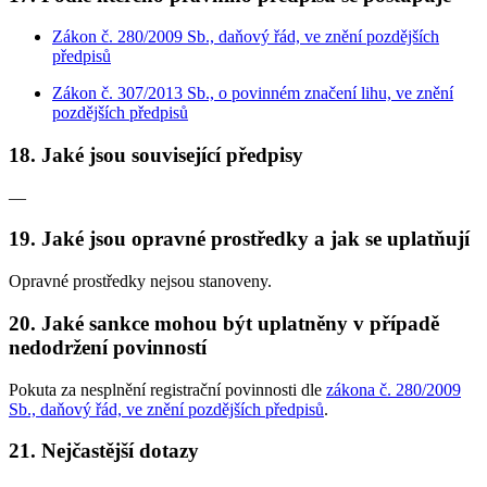
Zákon č. 280/2009 Sb., daňový řád, ve znění pozdějších
předpisů
Zákon č. 307/2013 Sb., o povinném značení lihu, ve znění
pozdějších předpisů
18. Jaké jsou související předpisy
—
19. Jaké jsou opravné prostředky a jak se uplatňují
Opravné prostředky nejsou stanoveny.
20. Jaké sankce mohou být uplatněny v případě
nedodržení povinností
Pokuta za nesplnění registrační povinnosti dle
zákona č. 280/2009
Sb., daňový řád, ve znění pozdějších předpisů
.
21. Nejčastější dotazy