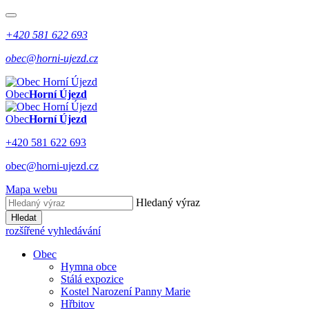
+420 581 622 693
obec@horni-ujezd.cz
Obec
Horní Újezd
Obec
Horní Újezd
+420 581 622 693
obec@horni-ujezd.cz
Mapa webu
Hledaný výraz
Hledat
rozšířené vyhledávání
Obec
Hymna obce
Stálá expozice
Kostel Narození Panny Marie
Hřbitov