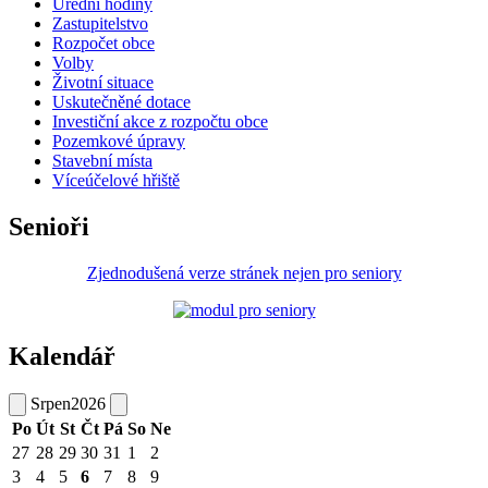
Úřední hodiny
Zastupitelstvo
Rozpočet obce
Volby
Životní situace
Uskutečněné dotace
Investiční akce z rozpočtu obce
Pozemkové úpravy
Stavební místa
Víceúčelové hřiště
Senioři
Zjednodušená verze stránek nejen pro seniory
Kalendář
Srpen
2026
Po
Út
St
Čt
Pá
So
Ne
27
28
29
30
31
1
2
3
4
5
6
7
8
9