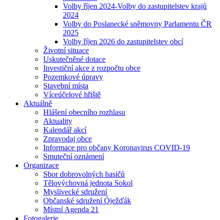
Volby říjen 2024-Volby do zastupitelstev krajů
2024
Volby do Poslanecké sněmovny Parlamentu ČR
2025
Volby říjen 2026 do zastupitelstev obcí
Životní situace
Uskutečněné dotace
Investiční akce z rozpočtu obce
Pozemkové úpravy
Stavební místa
Víceúčelové hřiště
Aktuálně
Hlášení obecního rozhlasu
Aktuality
Kalendář akcí
Zpravodaj obce
Informace pro občany Koronavirus COVID-19
Smuteční oznámení
Organizace
Sbor dobrovolných hasičů
Tělovýchovná jednota Sokol
Myslivecké sdružení
Občanské sdružení Óježďák
Místní Agenda 21
Fotogalerie