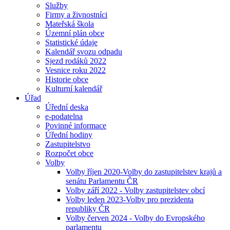
Služby
Firmy a živnostníci
Mateřská škola
Územní plán obce
Statistické údaje
Kalendář svozu odpadu
Sjezd rodáků 2022
Vesnice roku 2022
Historie obce
Kulturní kalendář
Úřad
Úřední deska
e-podatelna
Povinné informace
Úřední hodiny
Zastupitelstvo
Rozpočet obce
Volby
Volby říjen 2020-Volby do zastupitelstev krajů a
senátu Parlamentu ČR
Volby září 2022 - Volby zastupitelstev obcí
Volby leden 2023-Volby pro prezidenta
republiky ČR
Volby červen 2024 - Volby do Evropského
parlamentu