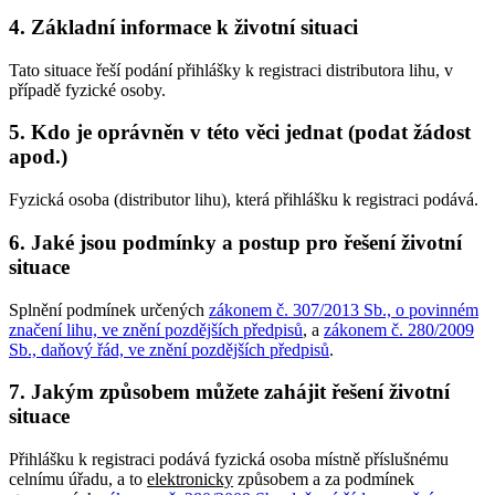
4. Základní informace k životní situaci
Tato situace řeší podání přihlášky k registraci distributora lihu, v
případě fyzické osoby.
5. Kdo je oprávněn v této věci jednat (podat žádost
apod.)
Fyzická osoba (distributor lihu), která přihlášku k registraci podává.
6. Jaké jsou podmínky a postup pro řešení životní
situace
Splnění podmínek určených
zákonem č. 307/2013 Sb., o povinném
značení lihu, ve znění pozdějších předpisů
, a
zákonem č. 280/2009
Sb., daňový řád, ve znění pozdějších předpisů
.
7. Jakým způsobem můžete zahájit řešení životní
situace
Přihlášku k registraci podává fyzická osoba místně příslušnému
celnímu úřadu, a to
elektronicky
způsobem a za podmínek