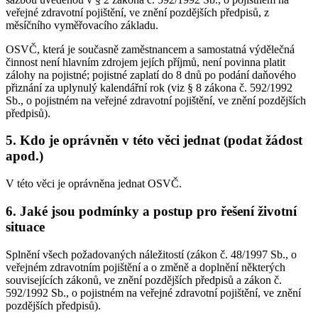
veřejné zdravotní pojištění, ve znění pozdějších předpisů, z
měsíčního vyměřovacího základu.
OSVČ, která je současně zaměstnancem a samostatná výdělečná
činnost není hlavním zdrojem jejích příjmů, není povinna platit
zálohy na pojistné; pojistné zaplatí do 8 dnů po podání daňového
přiznání za uplynulý kalendářní rok (viz § 8 zákona č. 592/1992
Sb., o pojistném na veřejné zdravotní pojištění, ve znění pozdějších
předpisů).
5. Kdo je oprávněn v této věci jednat (podat žádost
apod.)
V této věci je oprávněna jednat OSVČ.
6. Jaké jsou podmínky a postup pro řešení životní
situace
Splnění všech požadovaných náležitostí (zákon č. 48/1997 Sb., o
veřejném zdravotním pojištění a o změně a doplnění některých
souvisejících zákonů, ve znění pozdějších předpisů a zákon č.
592/1992 Sb., o pojistném na veřejné zdravotní pojištění, ve znění
pozdějších předpisů).