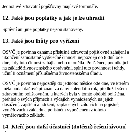
Jednotlivé zdravotní pojišťovny mají své formuláře.
12. Jaké jsou poplatky a jak je lze uhradit
Správní ani jiné poplatky nejsou stanoveny.
13. Jaké jsou lhůty pro vyřízení
OSVČ je povinna oznámit příslušné zdravotní pojišťovně zahájení a
ukončení samostatné výdělečné činnosti nejpozději do 8 dnů ode
dne, kdy tuto činnost zahájila nebo ukončila. Pojištěnec, podnikající
na základě živnostenského oprávnění, splní tuto povinnost i tehdy,
učiní-li oznámení příslušnému živnostenskému úřadu.
OSVČ je povinna nejpozději do jednoho měsíce ode dne, ve kterém
měla podat daňové přiznání za daný kalendářní rok, předložit všem
zdravotním pojišťovnám, u kterých byla v tomto období pojištěna,
přehled o svých příjmech a výdajích vynaložených na jejich
dosažení, zajištění a udržení, zaplacených zálohách na pojistné,
vyměřovacím základu a pojistném vypočteném z tohoto
vyměřovacího základu.
14. Kteří jsou další účastníci (dotčení) řešení životní