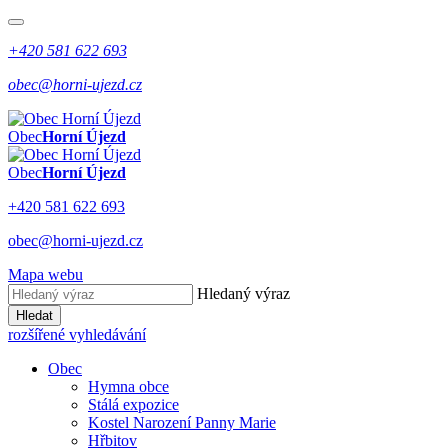
+420 581 622 693
obec@horni-ujezd.cz
Obec
Horní Újezd
Obec
Horní Újezd
+420 581 622 693
obec@horni-ujezd.cz
Mapa webu
Hledaný výraz
Hledat
rozšířené vyhledávání
Obec
Hymna obce
Stálá expozice
Kostel Narození Panny Marie
Hřbitov