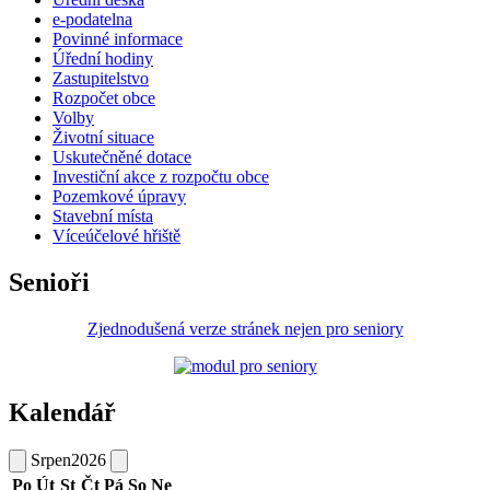
e-podatelna
Povinné informace
Úřední hodiny
Zastupitelstvo
Rozpočet obce
Volby
Životní situace
Uskutečněné dotace
Investiční akce z rozpočtu obce
Pozemkové úpravy
Stavební místa
Víceúčelové hřiště
Senioři
Zjednodušená verze stránek nejen pro seniory
Kalendář
Srpen
2026
Po
Út
St
Čt
Pá
So
Ne