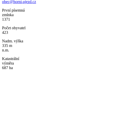
obec@horni-ujezd.cz
První písemná
zmínka
1371
Počet obyvatel
423
Nadm. výška
335 m
n.m.
Katastrální
výměra
687 ha