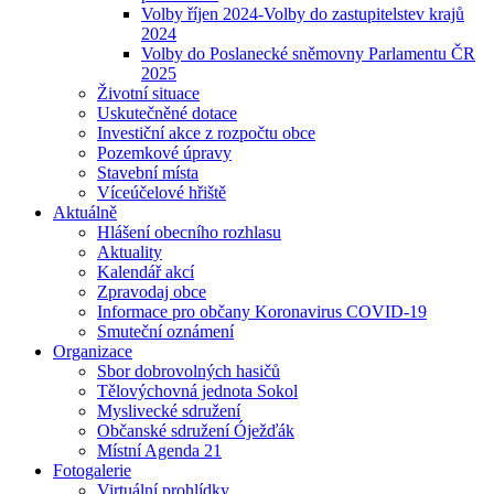
Volby říjen 2024-Volby do zastupitelstev krajů
2024
Volby do Poslanecké sněmovny Parlamentu ČR
2025
Životní situace
Uskutečněné dotace
Investiční akce z rozpočtu obce
Pozemkové úpravy
Stavební místa
Víceúčelové hřiště
Aktuálně
Hlášení obecního rozhlasu
Aktuality
Kalendář akcí
Zpravodaj obce
Informace pro občany Koronavirus COVID-19
Smuteční oznámení
Organizace
Sbor dobrovolných hasičů
Tělovýchovná jednota Sokol
Myslivecké sdružení
Občanské sdružení Óježďák
Místní Agenda 21
Fotogalerie
Virtuální prohlídky