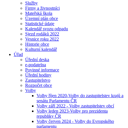
Služby
Firmy a živnostníci
Mateřská škola
Územní plán obce
Statistické údaje
Kalendář svozu odpadu
Sjezd rodáků 2022
Vesnice roku 2022
Historie obce
Kulturní kalendář
Úřad
Úřední deska
e-podatelna
Povinné informace
Úřední hodiny
Zastupitelstvo
Rozpočet obce
Volby
Volby říjen 2020-Volby do zastupitelstev krajů a
senátu Parlamentu ČR
Volby září 2022 - Volby zastupitelstev obcí
Volby leden 2023-Volby pro prezidenta
republiky ČR
Volby červen 2024 - Volby do Evropského
parlamentu