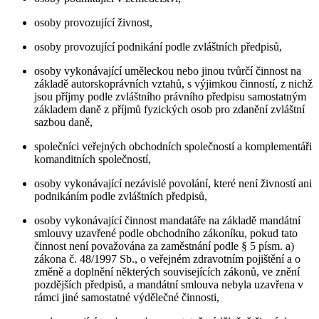
osoby provozující živnost,
osoby provozující podnikání podle zvláštních předpisů,
osoby vykonávající uměleckou nebo jinou tvůrčí činnost na
základě autorskoprávních vztahů, s výjimkou činností, z nichž
jsou příjmy podle zvláštního právního předpisu samostatným
základem daně z příjmů fyzických osob pro zdanění zvláštní
sazbou daně,
společníci veřejných obchodních společností a komplementáři
komanditních společností,
osoby vykonávající nezávislé povolání, které není živností ani
podnikáním podle zvláštních předpisů,
osoby vykonávající činnost mandatáře na základě mandátní
smlouvy uzavřené podle obchodního zákoníku, pokud tato
činnost není považována za zaměstnání podle § 5 písm. a)
zákona č. 48/1997 Sb., o veřejném zdravotním pojištění a o
změně a doplnění některých souvisejících zákonů, ve znění
pozdějších předpisů, a mandátní smlouva nebyla uzavřena v
rámci jiné samostatné výdělečné činnosti,