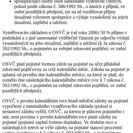
spolupracující osoby osob samostatně výdělečně činných,
pokud podle zákona č. 586/1992 Sb., o daních z příjmů, ve
znění pozdějších předpisů, lze na ně rozdělovat příjmy
dosažené výkonem spolupráce a výdaje vynaložené na jejich
dosažení, zajištění a udržení.
Vyměřovacím základem u OSVČ je (od roku 2006) 50 % příjmu z
podnikání a z jiné samostatné výdělečné činnosti po odpočtu výdajů
vynaložených na jeho dosažení, zajištění a udržení (§ 3a zákona č.
592/1992 Sb., o pojistném na veřejné zdravotní pojištění, ve znění
pozdějších předpisů).
OSVČ platí pojistné formou záloh na pojistné na účet příslušné
zdravotní pojišťovny za celý kalendářní měsíc. Záloha na pojistné je
splatná od prvního dne kalendářního měsíce, na který se platí, do
osmého dne následujícího kalendářního měsíce (viz § 7 zákona č.
592/1992 Sb., o pojistném na veřejné zdravotní pojištění, ve znění
pozdějších předpisů).
OSVČ v prvním kalendářním roce hradí měsíční zálohy na pojistné
vypočtené z minimálního vyměřovacího základu (pokud si
nestanoví zálohu vyšší). OSVČ, za kterou je plátcem pojistného i
stát, není povinna v prvním kalendářním roce platit zálohy na
pojistné (pojistné zaplatí formou doplatku). Ve druhém roce a
následujících letech se výše zálohy na pojistné stanoví procentní
sazbou uvedenou v § 2 zákona č. 592/1992 Sb., o pojistném na