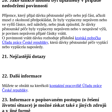
20. Jaké sankce mohou být uplatněny v případě
nedodržení povinností
Příjemce, který přijal dávku pěstounské péče nebo její část, ačkoli
musel z okolností předpokládat, že byly vyplaceny neprávem nebo
ve vyšší částce, než náležely, nebo jinak způsobil, že dávky
pěstounské péče byly vyplaceny neprávem nebo v nesprávné výši,
je povinen neprávem přijaté částky vrátit.
O povinnosti vrátit dávku rozhoduje příslušná
krajská pobočka
Úřadu práce České republiky
, která dávky pěstounské péče vyplácí
nebo vyplácela naposledy.
21. Nejčastější dotazy
22. Další informace
Můžete se obrátit na kterékoli
kontaktní pracoviště Úřadu práce
České republiky
.
23. Informace o popisovaném postupu (o řešení
životní situace) je možné získat také z jiných zdrojů
a v jiné formě