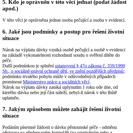
5. Kdo je oprávněn v této věci jednat (podat žádost
apod.)
V této věci je oprávněna jednat osoba pečující a osoba v evidenci.
6. Jaké jsou podmínky a postup pro řešení životní
situace
Nárok na výplatu dávky vzniká osobě pečující a osobě v evidenci
na základě vykonatelnosti rozhodnutí soudu o svěření dítěte do
péče.
Další podmínkou je splnění
ustanovení § 47o zákona č. 359/1999
Sb., o sociálně-právní ochraně dětí, ve znění pozdějších předpisů
;
podmínku trvalého pobytu může v odůvodněných případech
prominout
Ministerstvo práce a sociálních věcí
.
Nárok na výplatu dávky zaniká uplynutím 1 roku ode dne, od
kterého dávka nebo její část náleží, nebyl-li nárok v této lhůtě
uplatněn.
7. Jakým způsobem můžete zahájit řešení životní
situace
Podáním písemné žádosti o dávku pěstounské péče - odměnu
pěstouna na předepsaném formuláři (na originálním nebo z