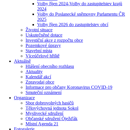
Volby říjen 2024-Volby do zastupitelstev krajů
2024
Volby do Poslanecké sněmovny Parlamentu ČR
2025
Volby říjen 2026 do zastupitelstev obcí
Životní situace
Uskutečněné dotace
Investiční akce z rozpočtu obce
Pozemkové úpravy
Stavební místa
Víceúčelové hřiště
Aktuálně
Hlášení obecního rozhlasu
Aktuality
Kalendář akcí
Zpravodaj obce
Informace pro občany Koronavirus COVID-19
Smuteční oznámení
Organizace
Sbor dobrovolných hasičů
Tělovýchovná jednota Sokol
Myslivecké sdružení
Občanské sdružení Óježďák
Místní Agenda 21
Fotogalerie