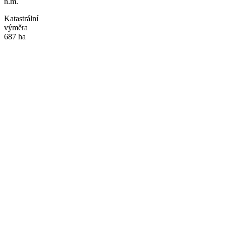
n.m.
Katastrální
výměra
687 ha