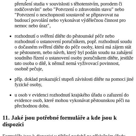
přerušení studia v souvislosti s těhotenstvím, porodem či
rodičovstvím" nebo "Potvrzení o zdravotním stavu" nebo
"Potvrzení o neschopnosti soustavně se připravovat na
budoucí povolání nebo vykonávat výdělečnou činnost pro
nemoc nebo úraz",
rozhodnutí o svěření dítěte do pěstounské péče nebo
rozhodnutí o ustanovení poručníkem, popř. rozhodnutí soudu
o dočasném svěření dítěte do péče osoby, která má zájem stát
se pěstounem, nebo návrh, který byl podán soudu na zahájení
soudního řízení o ustanovení osoby poručníkem dítěte, jestliže
tato osoba o dítě, k němuž nemá vyživovací povinnost,
osobně pečuje,
příp. doklad prokazující stupeň závislosti dítěte na pomoci jiné
fyzické osoby,
u osob v evidenci rozhodnutí krajského úřadu o zařazení do
evidence osob, které mohou vykonávat pěstounskou péči na
přechodnou dobu.
11. Jaké jsou potřebné formuláře a kde jsou k
dispozici