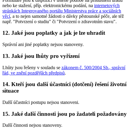
Formuláře jsou k dispozici v tištěné podobě na příslušném úřadu
nebo ke stažení, příp. elektronickému podání, na
internetových
stránkách Integrovaného portálu Ministerstva práce a sociálních
věcí
, a to nejen samotné žádosti o dávky pěstounské péče, ale též
např. "Potvrzení o studiu" či "Potvrzení o zdravotním stavu".
12. Jaké jsou poplatky a jak je lze uhradit
Správní ani jiné poplatky nejsou stanoveny.
13. Jaké jsou lhůty pro vyřízení
Lhůty jsou řešeny v souladu se
zákonem č. 500/2004 Sb., správní
řád, ve znění pozdějších předpisů
.
14. Kteří jsou další účastníci (dotčení) řešení životní
situace
Další účastníci postupu nejsou stanoveni.
15. Jaké další činnosti jsou po žadateli požadovány
Další činnosti nejsou stanoveny.