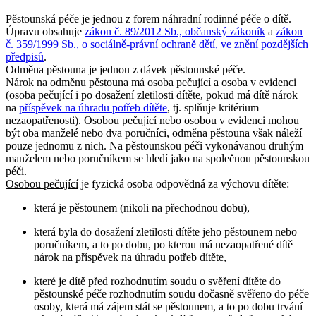
Pěstounská péče je jednou z forem náhradní rodinné péče o dítě.
Úpravu obsahuje
zákon č. 89/2012 Sb., občanský zákoník
a
zákon
č. 359/1999 Sb., o sociálně-právní ochraně dětí, ve znění pozdějších
předpisů
.
Odměna pěstouna je jednou z dávek pěstounské péče.
Nárok na odměnu pěstouna má
osoba pečující a osoba v evidenci
(osoba pečující i po dosažení zletilosti dítěte, pokud má dítě nárok
na
příspěvek na úhradu potřeb dítěte
, tj. splňuje kritérium
nezaopatřenosti). Osobou pečující nebo osobou v evidenci mohou
být oba manželé nebo dva poručníci, odměna pěstouna však náleží
pouze jednomu z nich. Na pěstounskou péči vykonávanou druhým
manželem nebo poručníkem se hledí jako na společnou pěstounskou
péči.
Osobou pečující
je fyzická osoba odpovědná za výchovu dítěte:
která je pěstounem (nikoli na přechodnou dobu),
která byla do dosažení zletilosti dítěte jeho pěstounem nebo
poručníkem, a to po dobu, po kterou má nezaopatřené dítě
nárok na příspěvek na úhradu potřeb dítěte,
které je dítě před rozhodnutím soudu o svěření dítěte do
pěstounské péče rozhodnutím soudu dočasně svěřeno do péče
osoby, která má zájem stát se pěstounem, a to po dobu trvání