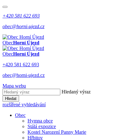
+420 581 622 693
obec@horni-ujezd.cz
Obec
Horní Újezd
Obec
Horní Újezd
+420 581 622 693
obec@horni-ujezd.cz
Mapa webu
Hledaný výraz
Hledat
rozšířené vyhledávání
Obec
Hymna obce
Stálá expozice
Kostel Narození Panny Marie
Hřbitov