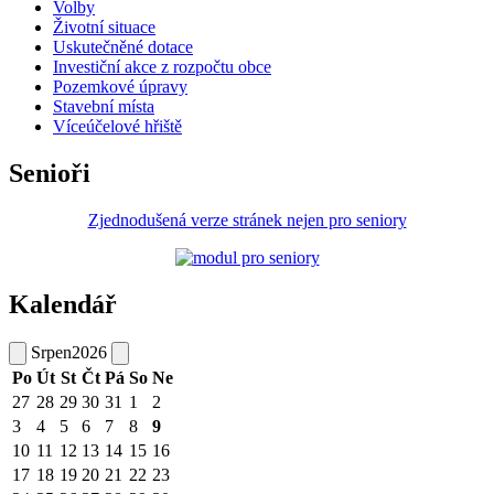
Volby
Životní situace
Uskutečněné dotace
Investiční akce z rozpočtu obce
Pozemkové úpravy
Stavební místa
Víceúčelové hřiště
Senioři
Zjednodušená verze stránek nejen pro seniory
Kalendář
Srpen
2026
Po
Út
St
Čt
Pá
So
Ne
27
28
29
30
31
1
2
3
4
5
6
7
8
9
10
11
12
13
14
15
16
17
18
19
20
21
22
23