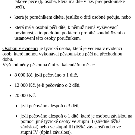
takové péče (tj. osoba, která má dítě v tzv. předpěstounské
péči),
která je poručníkem dítěte, jestliže o dítě osobně pečuje, nebo
která má v osobní péči dítě, k němuž nemá vyživovací
povinnost, a to po dobu, po kterou probíhá soudní řízení o
ustanovení této osoby poručníkem.
Osobou v evidenci
je fyzická osoba, která je vedena v evidenci
osob, které mohou vykonávat pěstounskou péči na přechodnou
dobu.
Výše odměny pěstouna činí za kalendářní měsíc:
8 000 Kč, je-li pečováno o 1 dítě,
12 000 Kč, je-li pečováno o 2 děti,
20 000 Kč,
je-li pečováno alespoň o 3 děti,
je-li pečováno alespoň o 1 dítě, které je osobou závislou na
pomoci jiné fyzické osoby ve stupni II (středně těžká
závislost) nebo ve stupni III (těžká závislost) nebo ve
stupni IV (úplná závislost),