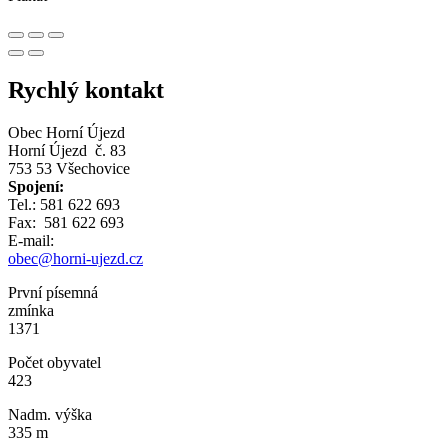
Rychlý kontakt
Obec Horní Újezd
Horní Újezd č. 83
753 53 Všechovice
Spojení:
Tel.: 581 622 693
Fax: 581 622 693
E-mail:
obec@horni-ujezd.cz
První písemná
zmínka
1371
Počet obyvatel
423
Nadm. výška
335 m