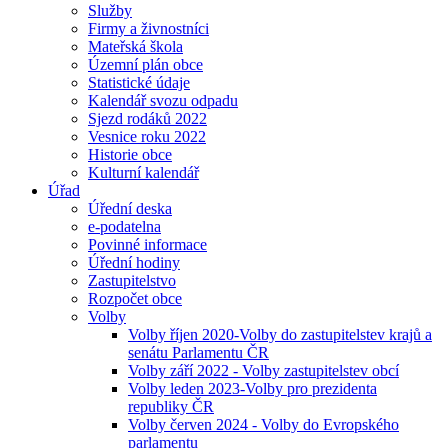
Služby
Firmy a živnostníci
Mateřská škola
Územní plán obce
Statistické údaje
Kalendář svozu odpadu
Sjezd rodáků 2022
Vesnice roku 2022
Historie obce
Kulturní kalendář
Úřad
Úřední deska
e-podatelna
Povinné informace
Úřední hodiny
Zastupitelstvo
Rozpočet obce
Volby
Volby říjen 2020-Volby do zastupitelstev krajů a
senátu Parlamentu ČR
Volby září 2022 - Volby zastupitelstev obcí
Volby leden 2023-Volby pro prezidenta
republiky ČR
Volby červen 2024 - Volby do Evropského
parlamentu