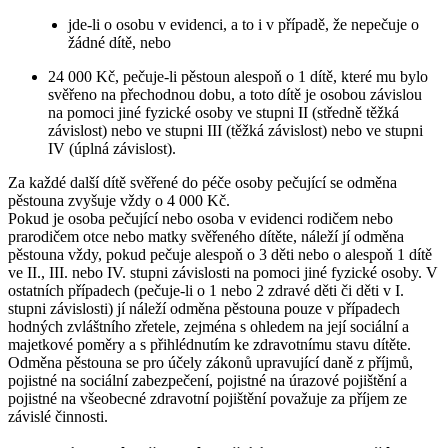
jde-li o osobu v evidenci, a to i v případě, že nepečuje o
žádné dítě, nebo
24 000 Kč, pečuje-li pěstoun alespoň o 1 dítě, které mu bylo
svěřeno na přechodnou dobu, a toto dítě je osobou závislou
na pomoci jiné fyzické osoby ve stupni II (středně těžká
závislost) nebo ve stupni III (těžká závislost) nebo ve stupni
IV (úplná závislost).
Za každé další dítě svěřené do péče osoby pečující se odměna
pěstouna zvyšuje vždy o 4 000 Kč.
Pokud je osoba pečující nebo osoba v evidenci rodičem nebo
prarodičem otce nebo matky svěřeného dítěte, náleží jí odměna
pěstouna vždy, pokud pečuje alespoň o 3 děti nebo o alespoň 1 dítě
ve II., III. nebo IV. stupni závislosti na pomoci jiné fyzické osoby. V
ostatních případech (pečuje-li o 1 nebo 2 zdravé děti či děti v I.
stupni závislosti) jí náleží odměna pěstouna pouze v případech
hodných zvláštního zřetele, zejména s ohledem na její sociální a
majetkové poměry a s přihlédnutím ke zdravotnímu stavu dítěte.
Odměna pěstouna se pro účely zákonů upravující daně z příjmů,
pojistné na sociální zabezpečení, pojistné na úrazové pojištění a
pojistné na všeobecné zdravotní pojištění považuje za příjem ze
závislé činnosti.