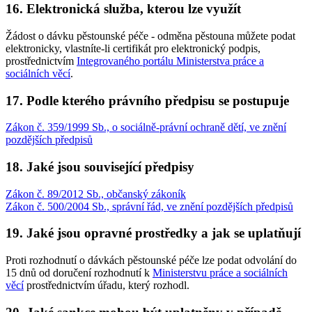
16. Elektronická služba, kterou lze využít
Žádost o dávku pěstounské péče - odměna pěstouna můžete podat
elektronicky, vlastníte-li certifikát pro elektronický podpis,
prostřednictvím
Integrovaného portálu Ministerstva práce a
sociálních věcí
.
17. Podle kterého právního předpisu se postupuje
Zákon č. 359/1999 Sb., o sociálně-právní ochraně dětí, ve znění
pozdějších předpisů
18. Jaké jsou související předpisy
Zákon č. 89/2012 Sb., občanský zákoník
Zákon č. 500/2004 Sb., správní řád, ve znění pozdějších předpisů
19. Jaké jsou opravné prostředky a jak se uplatňují
Proti rozhodnutí o dávkách pěstounské péče lze podat odvolání do
15 dnů od doručení rozhodnutí k
Ministerstvu práce a sociálních
věcí
prostřednictvím úřadu, který rozhodl.