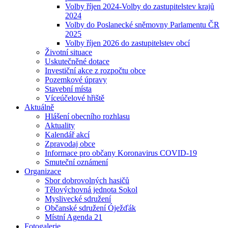
Volby říjen 2024-Volby do zastupitelstev krajů
2024
Volby do Poslanecké sněmovny Parlamentu ČR
2025
Volby říjen 2026 do zastupitelstev obcí
Životní situace
Uskutečněné dotace
Investiční akce z rozpočtu obce
Pozemkové úpravy
Stavební místa
Víceúčelové hřiště
Aktuálně
Hlášení obecního rozhlasu
Aktuality
Kalendář akcí
Zpravodaj obce
Informace pro občany Koronavirus COVID-19
Smuteční oznámení
Organizace
Sbor dobrovolných hasičů
Tělovýchovná jednota Sokol
Myslivecké sdružení
Občanské sdružení Óježďák
Místní Agenda 21
Fotogalerie