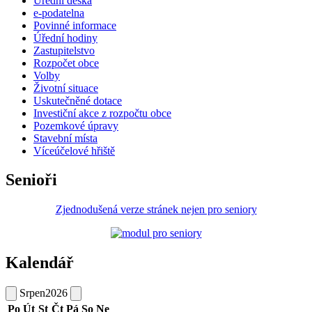
Úřední deska
e-podatelna
Povinné informace
Úřední hodiny
Zastupitelstvo
Rozpočet obce
Volby
Životní situace
Uskutečněné dotace
Investiční akce z rozpočtu obce
Pozemkové úpravy
Stavební místa
Víceúčelové hřiště
Senioři
Zjednodušená verze stránek nejen pro seniory
Kalendář
Srpen
2026
Po
Út
St
Čt
Pá
So
Ne