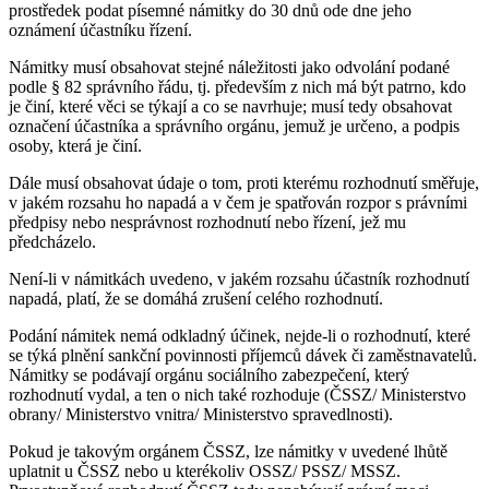
prostředek podat písemné námitky do 30 dnů ode dne jeho
oznámení účastníku řízení.
Námitky musí obsahovat stejné náležitosti jako odvolání podané
podle § 82 správního řádu, tj. především z nich má být patrno, kdo
je činí, které věci se týkají a co se navrhuje; musí tedy obsahovat
označení účastníka a správního orgánu, jemuž je určeno, a podpis
osoby, která je činí.
Dále musí obsahovat údaje o tom, proti kterému rozhodnutí směřuje,
v jakém rozsahu ho napadá a v čem je spatřován rozpor s právními
předpisy nebo nesprávnost rozhodnutí nebo řízení, jež mu
předcházelo.
Není-li v námitkách uvedeno, v jakém rozsahu účastník rozhodnutí
napadá, platí, že se domáhá zrušení celého rozhodnutí.
Podání námitek nemá odkladný účinek, nejde-li o rozhodnutí, které
se týká plnění sankční povinnosti příjemců dávek či zaměstnavatelů.
Námitky se podávají orgánu sociálního zabezpečení, který
rozhodnutí vydal, a ten o nich také rozhoduje (ČSSZ/ Ministerstvo
obrany/ Ministerstvo vnitra/ Ministerstvo spravedlnosti).
Pokud je takovým orgánem ČSSZ, lze námitky v uvedené lhůtě
uplatnit u ČSSZ nebo u kterékoliv OSSZ/ PSSZ/ MSSZ.