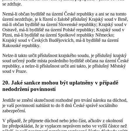
se zdržuje.
Nemá-li občan bydliště na území České republiky a ani se na tomto
území nezdržuje, je k řízení o žalobě příslušný Krajský soud v Brně,
má-li občan bydliště na území Slovenské republiky; Krajský soud v
Ostravě, má-li bydliště na území Polské republiky; Krajský soud v
Plzni, má-li bydliště na území Spolkové republiky Německo;
Krajský soud v Českých Budějovicích, má-li bydliště na území
Rakouské republiky.
Nelze-li takto určit příslušnost krajského soudu, je příslušný krajský
soud určený podle místa posledního bydliště občana na území České
republiky, a nelze-li příslušnost určit ani takto, je příslušný Městský
soud v Praze.
20. Jaké sankce mohou být uplatněny v případě
nedodržení povinností
Jestliže se změní skutečnosti rozhodné pro trvání nároku na důchod,
je vaší povinností nahlásit to do 8 dnů České správě sociálního
zabezpečení.
V případě, že přijmete důchod nebo jeho část, ačkoliv z okolností
lze předpokládat, že je vyplacen neprávem nebo ve vyšší částce než