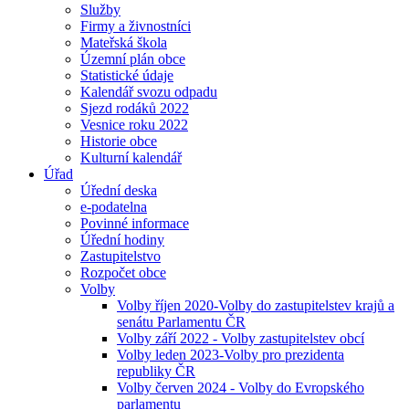
Služby
Firmy a živnostníci
Mateřská škola
Územní plán obce
Statistické údaje
Kalendář svozu odpadu
Sjezd rodáků 2022
Vesnice roku 2022
Historie obce
Kulturní kalendář
Úřad
Úřední deska
e-podatelna
Povinné informace
Úřední hodiny
Zastupitelstvo
Rozpočet obce
Volby
Volby říjen 2020-Volby do zastupitelstev krajů a
senátu Parlamentu ČR
Volby září 2022 - Volby zastupitelstev obcí
Volby leden 2023-Volby pro prezidenta
republiky ČR
Volby červen 2024 - Volby do Evropského
parlamentu