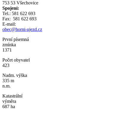
753 53 Všechovice
Spojení:
Tel.: 581 622 693
Fax: 581 622 693
E-mail:
obec@horni-ujezd.cz
První písemná
zmínka
1371
Počet obyvatel
423
Nadm. výška
335 m
n.m.
Katastrální
výměra
687 ha