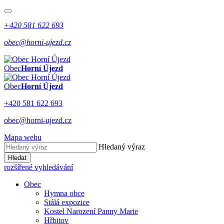
+420 581 622 693
obec@horni-ujezd.cz
Obec
Horní Újezd
Obec
Horní Újezd
+420 581 622 693
obec@horni-ujezd.cz
Mapa webu
Hledaný výraz
Hledat
rozšířené vyhledávání
Obec
Hymna obce
Stálá expozice
Kostel Narození Panny Marie
Hřbitov