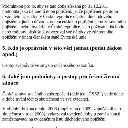
Podmínkou pro to, aby se tato doba získaná po 31.12.2011
hodnotila jako náhradní doba pojištění, je, že pojištěnec po dobu
trvání této účasti byl v České republice účasten důchodového
pojištění z jiného důvodu, nemocenského pojištění nebo zdravotního
pojištění anebo, bydlel-li v České republice, jako poživatel důchodu
nebo rodinný příslušník odvozoval své nároky ze zdravotního
pojištění v jiném členském státě Evropské unie.
5. Kdo je oprávněn v této věci jednat (podat žádost
apod.)
Osoby svéprávné ve smyslu občanského zákoníku.
6. Jaké jsou podmínky a postup pro řešení životní
situace
Česká správa sociálního zabezpečení (dále jen "ČSSZ") vede údaje
o době trvání těchto skutečností ve své evidenci.
V období do konce roku 2008 (popř. v roce 2009, započala-li tato
skutečnost v roce 2008), vykazoval uvedené doby u zaměstnanců
zaměstnavatel na evidenčním listu důchodového pojištění.