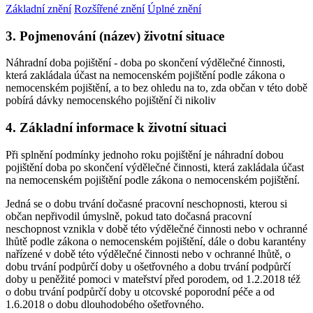
Základní znění
Rozšířené znění
Úplné znění
3. Pojmenování (název) životní situace
Náhradní doba pojištění - doba po skončení výdělečné činnosti,
která zakládala účast na nemocenském pojištění podle zákona o
nemocenském pojištění, a to bez ohledu na to, zda občan v této době
pobírá dávky nemocenského pojištění či nikoliv
4. Základní informace k životní situaci
Při splnění podmínky jednoho roku pojištění je náhradní dobou
pojištění doba po skončení výdělečné činnosti, která zakládala účast
na nemocenském pojištění podle zákona o nemocenském pojištění.
Jedná se o dobu trvání dočasné pracovní neschopnosti, kterou si
občan nepřivodil úmyslně, pokud tato dočasná pracovní
neschopnost vznikla v době této výdělečné činnosti nebo v ochranné
lhůtě podle zákona o nemocenském pojištění, dále o dobu karantény
nařízené v době této výdělečné činnosti nebo v ochranné lhůtě, o
dobu trvání podpůrčí doby u ošetřovného a dobu trvání podpůrčí
doby u peněžité pomoci v mateřství před porodem, od 1.2.2018 též
o dobu trvání podpůrčí doby u otcovské poporodní péče a od
1.6.2018 o dobu dlouhodobého ošetřovného.