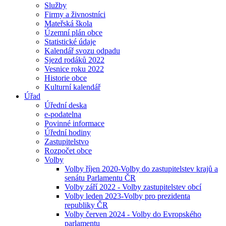
Služby
Firmy a živnostníci
Mateřská škola
Územní plán obce
Statistické údaje
Kalendář svozu odpadu
Sjezd rodáků 2022
Vesnice roku 2022
Historie obce
Kulturní kalendář
Úřad
Úřední deska
e-podatelna
Povinné informace
Úřední hodiny
Zastupitelstvo
Rozpočet obce
Volby
Volby říjen 2020-Volby do zastupitelstev krajů a
senátu Parlamentu ČR
Volby září 2022 - Volby zastupitelstev obcí
Volby leden 2023-Volby pro prezidenta
republiky ČR
Volby červen 2024 - Volby do Evropského
parlamentu