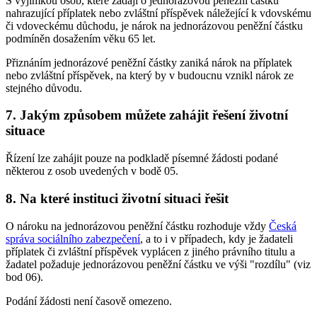
S výjimkou osob, které žádají o jednorázovou peněžní částku
nahrazující příplatek nebo zvláštní příspěvek náležející k vdovskému
či vdoveckému důchodu, je nárok na jednorázovou peněžní částku
podmíněn dosažením věku 65 let.
Přiznáním jednorázové peněžní částky zaniká nárok na příplatek
nebo zvláštní příspěvek, na který by v budoucnu vznikl nárok ze
stejného důvodu.
7. Jakým způsobem můžete zahájit řešení životní
situace
Řízení lze zahájit pouze na podkladě písemné žádosti podané
některou z osob uvedených v bodě 05.
8. Na které instituci životní situaci řešit
O nároku na jednorázovou peněžní částku rozhoduje vždy
Česká
správa sociálního zabezpečení
, a to i v případech, kdy je žadateli
příplatek či zvláštní příspěvek vyplácen z jiného právního titulu a
žadatel požaduje jednorázovou peněžní částku ve výši "rozdílu" (viz
bod 06).
Podání žádosti není časově omezeno.