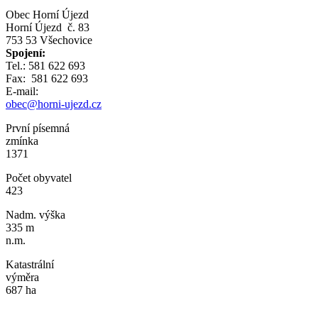
Obec Horní Újezd
Horní Újezd č. 83
753 53 Všechovice
Spojení:
Tel.: 581 622 693
Fax: 581 622 693
E-mail:
obec@horni-ujezd.cz
První písemná
zmínka
1371
Počet obyvatel
423
Nadm. výška
335 m
n.m.
Katastrální
výměra
687 ha