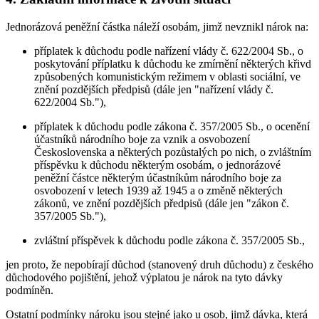
Jednorázová peněžní částka náleží osobám, jimž nevznikl nárok na:
příplatek k důchodu podle nařízení vlády č. 622/2004 Sb., o
poskytování příplatku k důchodu ke zmírnění některých křivd
způsobených komunistickým režimem v oblasti sociální, ve
znění pozdějších předpisů (dále jen "nařízení vlády č.
622/2004 Sb."),
příplatek k důchodu podle zákona č. 357/2005 Sb., o ocenění
účastníků národního boje za vznik a osvobození
Československa a některých pozůstalých po nich, o zvláštním
příspěvku k důchodu některým osobám, o jednorázové
peněžní částce některým účastníkům národního boje za
osvobození v letech 1939 až 1945 a o změně některých
zákonů, ve znění pozdějších předpisů (dále jen "zákon č.
357/2005 Sb."),
zvláštní příspěvek k důchodu podle zákona č. 357/2005 Sb.,
jen proto, že nepobírají důchod (stanovený druh důchodu) z českého
důchodového pojištění, jehož výplatou je nárok na tyto dávky
podmíněn.
Ostatní podmínky nároku jsou stejné jako u osob, jimž dávka, která