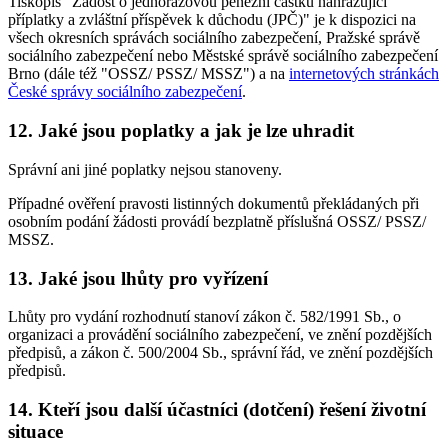
Tiskopis "Žádost o jednorázovou peněžní částku nahrazující
příplatky a zvláštní příspěvek k důchodu (JPČ)" je k dispozici na
všech okresních správách sociálního zabezpečení, Pražské správě
sociálního zabezpečení nebo Městské správě sociálního zabezpečení
Brno (dále též "OSSZ/ PSSZ/ MSSZ") a na
internetových stránkách
České správy sociálního zabezpečení
.
12. Jaké jsou poplatky a jak je lze uhradit
Správní ani jiné poplatky nejsou stanoveny.
Případné ověření pravosti listinných dokumentů překládaných při
osobním podání žádosti provádí bezplatně příslušná OSSZ/ PSSZ/
MSSZ.
13. Jaké jsou lhůty pro vyřízení
Lhůty pro vydání rozhodnutí stanoví zákon č. 582/1991 Sb., o
organizaci a provádění sociálního zabezpečení, ve znění pozdějších
předpisů, a zákon č. 500/2004 Sb., správní řád, ve znění pozdějších
předpisů.
14. Kteří jsou další účastníci (dotčení) řešení životní
situace