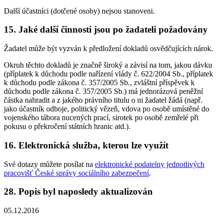
Další účastníci (dotčené osoby) nejsou stanoveni.
15. Jaké další činnosti jsou po žadateli požadovány
Žadatel může být vyzván k předložení dokladů osvědčujících nárok.
Okruh těchto dokladů je značně široký a závisí na tom, jakou dávku
(příplatek k důchodu podle nařízení vlády č. 622/2004 Sb., příplatek
k důchodu podle zákona č. 357/2005 Sb., zvláštní příspěvek k
důchodu podle zákona č. 357/2005 Sb.) má jednorázová peněžní
částka nahradit a z jakého právního titulu o ni žadatel žádá (např.
jako účastník odboje, politický vězeň, vdova po osobě umístěné do
vojenského tábora nucených prací, sirotek po osobě zemřelé při
pokusu o překročení státních hranic atd.).
16. Elektronická služba, kterou lze využít
Své dotazy můžete posílat na
elektronické podatelny jednotlivých
pracovišť České správy sociálního zabezpečení
.
28. Popis byl naposledy aktualizován
05.12.2016