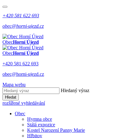
+420 581 622 693
obec@horni-ujezd.cz
Obec
Horní Újezd
Obec
Horní Újezd
+420 581 622 693
obec@horni-ujezd.cz
Mapa webu
Hledaný výraz
Hledat
rozšířené vyhledávání
Obec
Hymna obce
Stálá expozice
Kostel Narození Panny Marie
Hřbitov