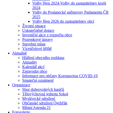
Volby říjen 2024-Volby do zastupitelstev krajů
2024
Volby do Poslanecké sněmovny Parlamentu ČR
2025
Volby říjen 2026 do zastupitelstev obcí
Životní situace
Uskutečněné dotace
Investiční akce z rozpočtu obce
Pozemkové úpravy
Stavební místa
Víceúčelové hřiště
Aktuálně
Hlášení obecního rozhlasu
Aktuality
Kalendář akcí
Zpravodaj obce
Informace pro občany Koronavirus COVID-19
Smuteční oznámení
Organizace
Sbor dobrovolných hasičů
Tělovýchovná jednota Sokol
Myslivecké sdružení
Občanské sdružení Óježďák
Místní Agenda 21
Fotogalerie