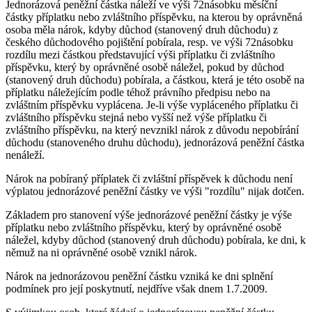
Jednorázová peněžní částka náleží ve výši 72násobku měsíční
částky příplatku nebo zvláštního příspěvku, na kterou by oprávněná
osoba měla nárok, kdyby důchod (stanovený druh důchodu) z
českého důchodového pojištění pobírala, resp. ve výši 72násobku
rozdílu mezi částkou představující výši příplatku či zvláštního
příspěvku, který by oprávněné osobě náležel, pokud by důchod
(stanovený druh důchodu) pobírala, a částkou, která je této osobě na
příplatku náležejícím podle téhož právního předpisu nebo na
zvláštním příspěvku vyplácena. Je-li výše vypláceného příplatku či
zvláštního příspěvku stejná nebo vyšší než výše příplatku či
zvláštního příspěvku, na který nevznikl nárok z důvodu nepobírání
důchodu (stanoveného druhu důchodu), jednorázová peněžní částka
nenáleží.
Nárok na pobíraný příplatek či zvláštní příspěvek k důchodu není
výplatou jednorázové peněžní částky ve výši "rozdílu" nijak dotčen.
Základem pro stanovení výše jednorázové peněžní částky je výše
příplatku nebo zvláštního příspěvku, který by oprávněné osobě
náležel, kdyby důchod (stanovený druh důchodu) pobírala, ke dni, k
němuž na ni oprávněné osobě vznikl nárok.
Nárok na jednorázovou peněžní částku vzniká ke dni splnění
podmínek pro její poskytnutí, nejdříve však dnem 1.7.2009.