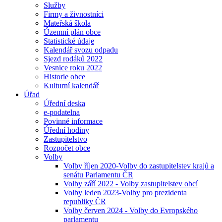
Služby
Firmy a živnostníci
Mateřská škola
Územní plán obce
Statistické údaje
Kalendář svozu odpadu
Sjezd rodáků 2022
Vesnice roku 2022
Historie obce
Kulturní kalendář
Úřad
Úřední deska
e-podatelna
Povinné informace
Úřední hodiny
Zastupitelstvo
Rozpočet obce
Volby
Volby říjen 2020-Volby do zastupitelstev krajů a
senátu Parlamentu ČR
Volby září 2022 - Volby zastupitelstev obcí
Volby leden 2023-Volby pro prezidenta
republiky ČR
Volby červen 2024 - Volby do Evropského
parlamentu