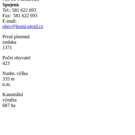
Spojení:
Tel.: 581 622 693
Fax: 581 622 693
E-mail:
obec@horni-ujezd.cz
První písemná
zmínka
1371
Počet obyvatel
423
Nadm. výška
335 m
n.m.
Katastrální
výměra
687 ha