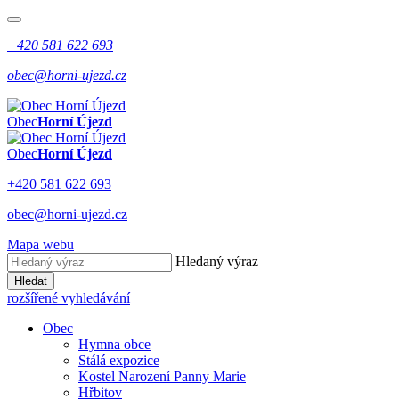
+420 581 622 693
obec@horni-ujezd.cz
Obec
Horní Újezd
Obec
Horní Újezd
+420 581 622 693
obec@horni-ujezd.cz
Mapa webu
Hledaný výraz
Hledat
rozšířené vyhledávání
Obec
Hymna obce
Stálá expozice
Kostel Narození Panny Marie
Hřbitov