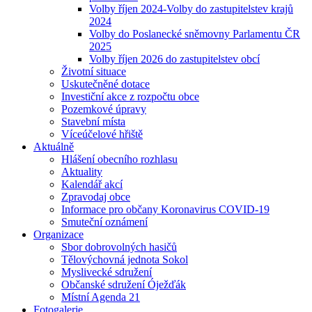
Volby říjen 2024-Volby do zastupitelstev krajů
2024
Volby do Poslanecké sněmovny Parlamentu ČR
2025
Volby říjen 2026 do zastupitelstev obcí
Životní situace
Uskutečněné dotace
Investiční akce z rozpočtu obce
Pozemkové úpravy
Stavební místa
Víceúčelové hřiště
Aktuálně
Hlášení obecního rozhlasu
Aktuality
Kalendář akcí
Zpravodaj obce
Informace pro občany Koronavirus COVID-19
Smuteční oznámení
Organizace
Sbor dobrovolných hasičů
Tělovýchovná jednota Sokol
Myslivecké sdružení
Občanské sdružení Óježďák
Místní Agenda 21
Fotogalerie