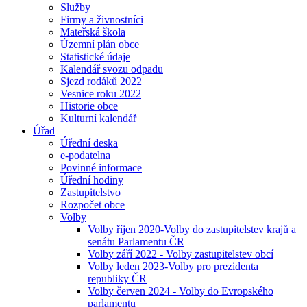
Služby
Firmy a živnostníci
Mateřská škola
Územní plán obce
Statistické údaje
Kalendář svozu odpadu
Sjezd rodáků 2022
Vesnice roku 2022
Historie obce
Kulturní kalendář
Úřad
Úřední deska
e-podatelna
Povinné informace
Úřední hodiny
Zastupitelstvo
Rozpočet obce
Volby
Volby říjen 2020-Volby do zastupitelstev krajů a
senátu Parlamentu ČR
Volby září 2022 - Volby zastupitelstev obcí
Volby leden 2023-Volby pro prezidenta
republiky ČR
Volby červen 2024 - Volby do Evropského
parlamentu