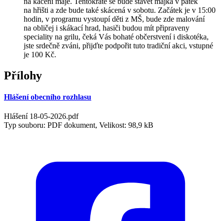
na kácení máje. Tentokráte se bude stavět májka v pátek
na hřišti a zde bude také skácená v sobotu. Začátek je v 15:00
hodin, v programu vystoupí děti z MŠ, bude zde malování
na obličej i skákací hrad, hasiči budou mít připraveny
speciality na grilu, čeká Vás bohaté občerstvení i diskotéka,
jste srdečně zváni, přijďte podpořit tuto tradiční akci, vstupné
je 100 Kč.
Přílohy
Hlášení obecního rozhlasu
Hlášení 18-05-2026.pdf
Typ souboru: PDF dokument, Velikost: 98,9 kB