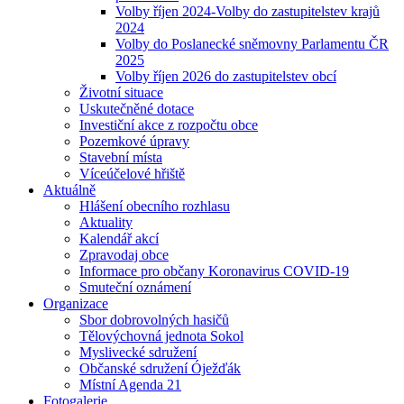
Volby říjen 2024-Volby do zastupitelstev krajů
2024
Volby do Poslanecké sněmovny Parlamentu ČR
2025
Volby říjen 2026 do zastupitelstev obcí
Životní situace
Uskutečněné dotace
Investiční akce z rozpočtu obce
Pozemkové úpravy
Stavební místa
Víceúčelové hřiště
Aktuálně
Hlášení obecního rozhlasu
Aktuality
Kalendář akcí
Zpravodaj obce
Informace pro občany Koronavirus COVID-19
Smuteční oznámení
Organizace
Sbor dobrovolných hasičů
Tělovýchovná jednota Sokol
Myslivecké sdružení
Občanské sdružení Óježďák
Místní Agenda 21
Fotogalerie