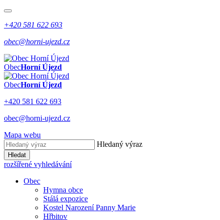
+420 581 622 693
obec@horni-ujezd.cz
Obec
Horní Újezd
Obec
Horní Újezd
+420 581 622 693
obec@horni-ujezd.cz
Mapa webu
Hledaný výraz
Hledat
rozšířené vyhledávání
Obec
Hymna obce
Stálá expozice
Kostel Narození Panny Marie
Hřbitov