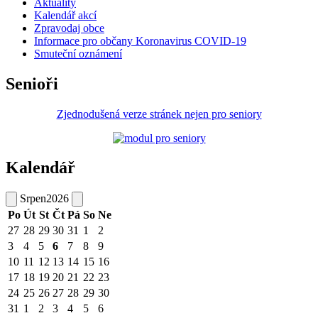
Aktuality
Kalendář akcí
Zpravodaj obce
Informace pro občany Koronavirus COVID-19
Smuteční oznámení
Senioři
Zjednodušená verze stránek nejen pro seniory
Kalendář
Srpen
2026
Po
Út
St
Čt
Pá
So
Ne
27
28
29
30
31
1
2
3
4
5
6
7
8
9
10
11
12
13
14
15
16
17
18
19
20
21
22
23
24
25
26
27
28
29
30
31
1
2
3
4
5
6