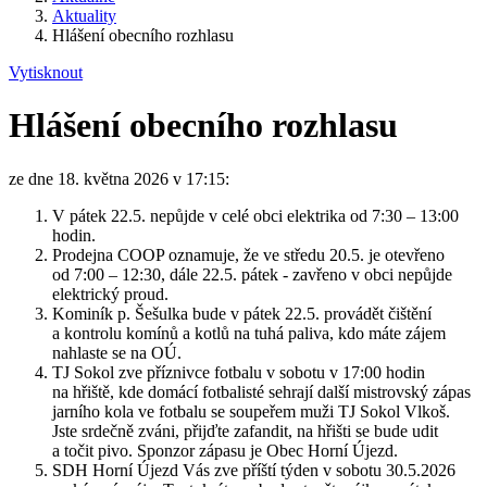
Aktuality
Hlášení obecního rozhlasu
Vytisknout
Hlášení obecního rozhlasu
ze dne 18. května 2026 v 17:15:
V pátek 22.5. nepůjde v celé obci elektrika od 7:30 – 13:00
hodin.
Prodejna COOP oznamuje, že ve středu 20.5. je otevřeno
od 7:00 – 12:30, dále 22.5. pátek - zavřeno v obci nepůjde
elektrický proud.
Kominík p. Šešulka bude v pátek 22.5. provádět čištění
a kontrolu komínů a kotlů na tuhá paliva, kdo máte zájem
nahlaste se na OÚ.
TJ Sokol zve příznivce fotbalu v sobotu v 17:00 hodin
na hřiště, kde domácí fotbalisté sehrají další mistrovský zápas
jarního kola ve fotbalu se soupeřem muži TJ Sokol Vlkoš.
Jste srdečně zváni, přijďte zafandit, na hřišti se bude udit
a točit pivo. Sponzor zápasu je Obec Horní Újezd.
SDH Horní Újezd Vás zve příští týden v sobotu 30.5.2026