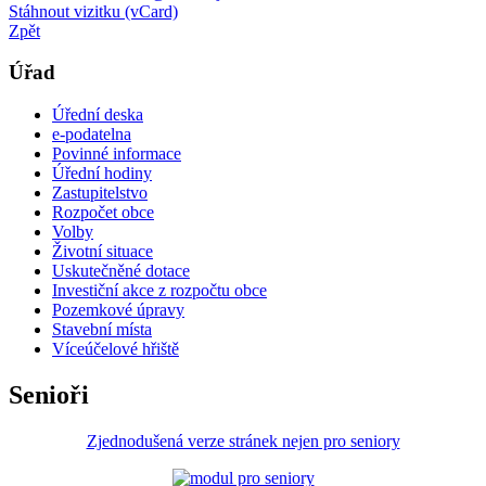
Stáhnout vizitku (vCard)
Zpět
Úřad
Úřední deska
e-podatelna
Povinné informace
Úřední hodiny
Zastupitelstvo
Rozpočet obce
Volby
Životní situace
Uskutečněné dotace
Investiční akce z rozpočtu obce
Pozemkové úpravy
Stavební místa
Víceúčelové hřiště
Senioři
Zjednodušená verze stránek nejen pro seniory