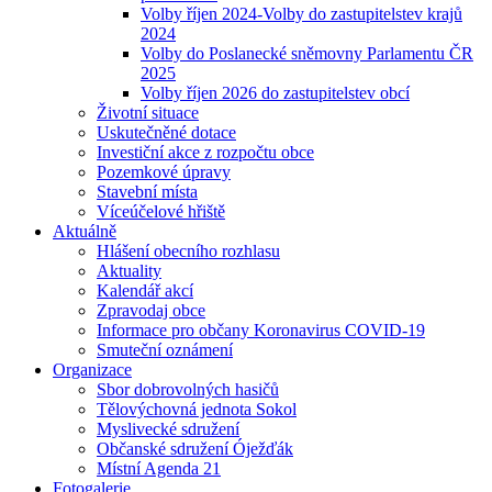
Volby říjen 2024-Volby do zastupitelstev krajů
2024
Volby do Poslanecké sněmovny Parlamentu ČR
2025
Volby říjen 2026 do zastupitelstev obcí
Životní situace
Uskutečněné dotace
Investiční akce z rozpočtu obce
Pozemkové úpravy
Stavební místa
Víceúčelové hřiště
Aktuálně
Hlášení obecního rozhlasu
Aktuality
Kalendář akcí
Zpravodaj obce
Informace pro občany Koronavirus COVID-19
Smuteční oznámení
Organizace
Sbor dobrovolných hasičů
Tělovýchovná jednota Sokol
Myslivecké sdružení
Občanské sdružení Óježďák
Místní Agenda 21
Fotogalerie