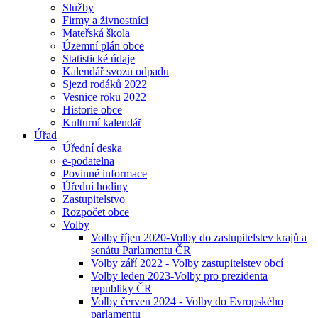
Služby
Firmy a živnostníci
Mateřská škola
Územní plán obce
Statistické údaje
Kalendář svozu odpadu
Sjezd rodáků 2022
Vesnice roku 2022
Historie obce
Kulturní kalendář
Úřad
Úřední deska
e-podatelna
Povinné informace
Úřední hodiny
Zastupitelstvo
Rozpočet obce
Volby
Volby říjen 2020-Volby do zastupitelstev krajů a
senátu Parlamentu ČR
Volby září 2022 - Volby zastupitelstev obcí
Volby leden 2023-Volby pro prezidenta
republiky ČR
Volby červen 2024 - Volby do Evropského
parlamentu