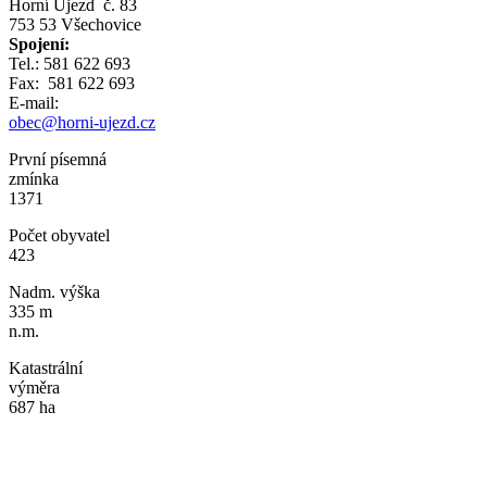
Horní Újezd č. 83
753 53 Všechovice
Spojení:
Tel.: 581 622 693
Fax: 581 622 693
E-mail:
obec@horni-ujezd.cz
První písemná
zmínka
1371
Počet obyvatel
423
Nadm. výška
335 m
n.m.
Katastrální
výměra
687 ha