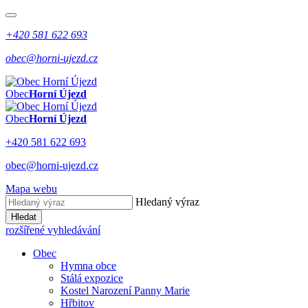
+420 581 622 693
obec@horni-ujezd.cz
Obec
Horní Újezd
Obec
Horní Újezd
+420 581 622 693
obec@horni-ujezd.cz
Mapa webu
Hledaný výraz
Hledat
rozšířené vyhledávání
Obec
Hymna obce
Stálá expozice
Kostel Narození Panny Marie
Hřbitov