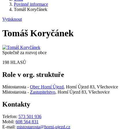
Povinné informace
Tomáš Koryčánek
Vytisknout
Tomáš Koryčánek
Společně za rozvoj obce
198 HLASŮ
Role v org. struktuře
Místostarosta -
Obec Horní Újezd
, Horní Újezd 83, Všechovice
Místostarosta -
Zastupitelstvo
, Horní Újezd 83, Všechovice
Kontakty
Telefon:
573 501 936
Mobil:
608 564 831
E-mail:
mistostarosta@horni-ujezd.cz