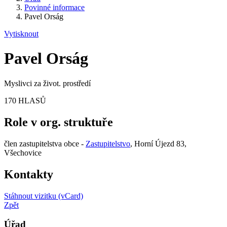
Povinné informace
Pavel Orság
Vytisknout
Pavel Orság
Myslivci za život. prostředí
170 HLASŮ
Role v org. struktuře
člen zastupitelstva obce -
Zastupitelstvo
, Horní Újezd 83,
Všechovice
Kontakty
Stáhnout vizitku (vCard)
Zpět
Úřad