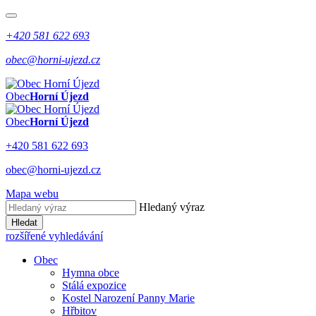
+420 581 622 693
obec@horni-ujezd.cz
Obec
Horní Újezd
Obec
Horní Újezd
+420 581 622 693
obec@horni-ujezd.cz
Mapa webu
Hledaný výraz
Hledat
rozšířené vyhledávání
Obec
Hymna obce
Stálá expozice
Kostel Narození Panny Marie
Hřbitov