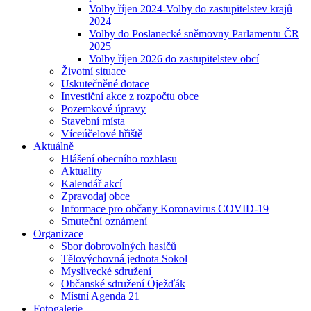
Volby říjen 2024-Volby do zastupitelstev krajů
2024
Volby do Poslanecké sněmovny Parlamentu ČR
2025
Volby říjen 2026 do zastupitelstev obcí
Životní situace
Uskutečněné dotace
Investiční akce z rozpočtu obce
Pozemkové úpravy
Stavební místa
Víceúčelové hřiště
Aktuálně
Hlášení obecního rozhlasu
Aktuality
Kalendář akcí
Zpravodaj obce
Informace pro občany Koronavirus COVID-19
Smuteční oznámení
Organizace
Sbor dobrovolných hasičů
Tělovýchovná jednota Sokol
Myslivecké sdružení
Občanské sdružení Óježďák
Místní Agenda 21
Fotogalerie