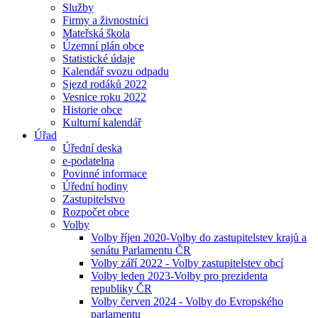
Služby
Firmy a živnostníci
Mateřská škola
Územní plán obce
Statistické údaje
Kalendář svozu odpadu
Sjezd rodáků 2022
Vesnice roku 2022
Historie obce
Kulturní kalendář
Úřad
Úřední deska
e-podatelna
Povinné informace
Úřední hodiny
Zastupitelstvo
Rozpočet obce
Volby
Volby říjen 2020-Volby do zastupitelstev krajů a
senátu Parlamentu ČR
Volby září 2022 - Volby zastupitelstev obcí
Volby leden 2023-Volby pro prezidenta
republiky ČR
Volby červen 2024 - Volby do Evropského
parlamentu