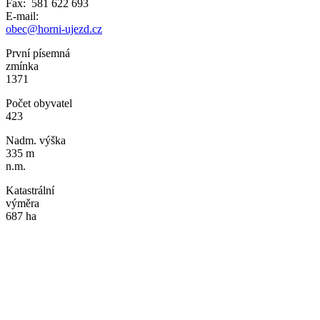
Fax: 581 622 693
E-mail:
obec@horni-ujezd.cz
První písemná
zmínka
1371
Počet obyvatel
423
Nadm. výška
335 m
n.m.
Katastrální
výměra
687 ha