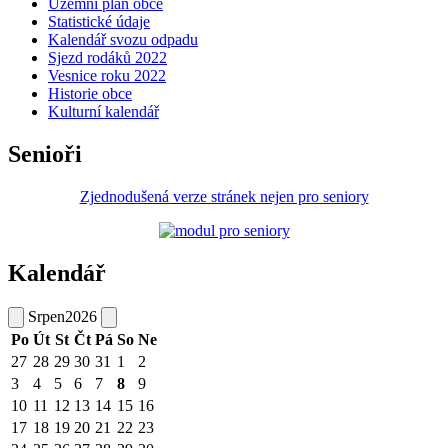
Územní plán obce
Statistické údaje
Kalendář svozu odpadu
Sjezd rodáků 2022
Vesnice roku 2022
Historie obce
Kulturní kalendář
Senioři
Zjednodušená verze stránek nejen pro seniory
Kalendář
Srpen
2026
Po
Út
St
Čt
Pá
So
Ne
27
28
29
30
31
1
2
3
4
5
6
7
8
9
10
11
12
13
14
15
16
17
18
19
20
21
22
23