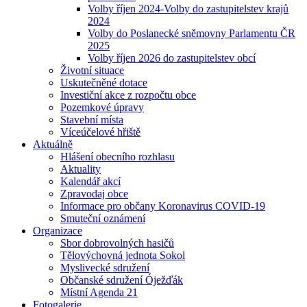
Volby říjen 2024-Volby do zastupitelstev krajů
2024
Volby do Poslanecké sněmovny Parlamentu ČR
2025
Volby říjen 2026 do zastupitelstev obcí
Životní situace
Uskutečněné dotace
Investiční akce z rozpočtu obce
Pozemkové úpravy
Stavební místa
Víceúčelové hřiště
Aktuálně
Hlášení obecního rozhlasu
Aktuality
Kalendář akcí
Zpravodaj obce
Informace pro občany Koronavirus COVID-19
Smuteční oznámení
Organizace
Sbor dobrovolných hasičů
Tělovýchovná jednota Sokol
Myslivecké sdružení
Občanské sdružení Óježďák
Místní Agenda 21
Fotogalerie