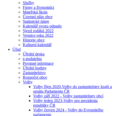
Služby
Firmy a živnostníci
Mateřská škola
Územní plán obce
Statistické údaje
Kalendář svozu odpadu
Sjezd rodáků 2022
Vesnice roku 2022
Historie obce
Kulturní kalendář
Úřad
Úřední deska
e-podatelna
Povinné informace
Úřední hodiny
Zastupitelstvo
Rozpočet obce
Volby
Volby říjen 2020-Volby do zastupitelstev krajů a
senátu Parlamentu ČR
Volby září 2022 - Volby zastupitelstev obcí
Volby leden 2023-Volby pro prezidenta
republiky ČR
Volby červen 2024 - Volby do Evropského
parlamentu