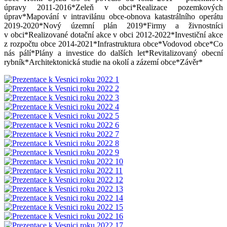
úpravy 2011-2016*Zeleň v obci*Realizace pozemkových
úprav*Mapování v intravilánu obce-obnova katastrálního operátu
2019-2020*Nový územní plán 2019*Firmy a živnostníci
v obci*Realizované dotační akce v obci 2012-2022*Investiční akce
z rozpočtu obce 2014-2021*Infrastruktura obce*Vodovod obce*Co
nás pálí*Plány a investice do dalších let*Revitalizovaný obecní
rybník*Architektonická studie na okolí a zázemí obce*Závěr*