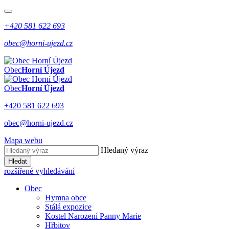
+420 581 622 693
obec@horni-ujezd.cz
Obec
Horní Újezd
Obec
Horní Újezd
+420 581 622 693
obec@horni-ujezd.cz
Mapa webu
Hledaný výraz
Hledat
rozšířené vyhledávání
Obec
Hymna obce
Stálá expozice
Kostel Narození Panny Marie
Hřbitov