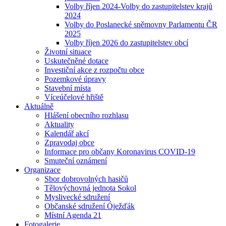
Volby říjen 2024-Volby do zastupitelstev krajů
2024
Volby do Poslanecké sněmovny Parlamentu ČR
2025
Volby říjen 2026 do zastupitelstev obcí
Životní situace
Uskutečněné dotace
Investiční akce z rozpočtu obce
Pozemkové úpravy
Stavební místa
Víceúčelové hřiště
Aktuálně
Hlášení obecního rozhlasu
Aktuality
Kalendář akcí
Zpravodaj obce
Informace pro občany Koronavirus COVID-19
Smuteční oznámení
Organizace
Sbor dobrovolných hasičů
Tělovýchovná jednota Sokol
Myslivecké sdružení
Občanské sdružení Óježďák
Místní Agenda 21
Fotogalerie