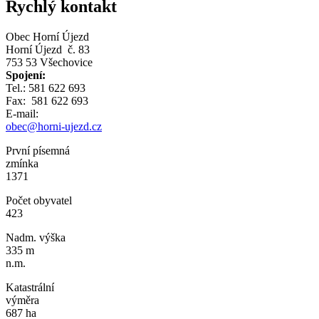
Rychlý kontakt
Obec Horní Újezd
Horní Újezd č. 83
753 53 Všechovice
Spojení:
Tel.: 581 622 693
Fax: 581 622 693
E-mail:
obec@horni-ujezd.cz
První písemná
zmínka
1371
Počet obyvatel
423
Nadm. výška
335 m
n.m.
Katastrální
výměra
687 ha