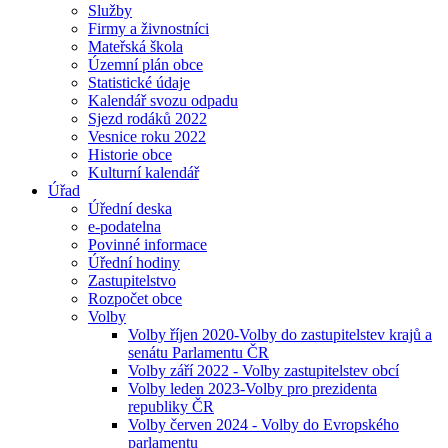
Služby
Firmy a živnostníci
Mateřská škola
Územní plán obce
Statistické údaje
Kalendář svozu odpadu
Sjezd rodáků 2022
Vesnice roku 2022
Historie obce
Kulturní kalendář
Úřad
Úřední deska
e-podatelna
Povinné informace
Úřední hodiny
Zastupitelstvo
Rozpočet obce
Volby
Volby říjen 2020-Volby do zastupitelstev krajů a
senátu Parlamentu ČR
Volby září 2022 - Volby zastupitelstev obcí
Volby leden 2023-Volby pro prezidenta
republiky ČR
Volby červen 2024 - Volby do Evropského
parlamentu