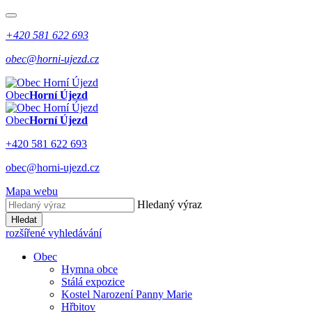
+420 581 622 693
obec@horni-ujezd.cz
Obec
Horní Újezd
Obec
Horní Újezd
+420 581 622 693
obec@horni-ujezd.cz
Mapa webu
Hledaný výraz
Hledat
rozšířené vyhledávání
Obec
Hymna obce
Stálá expozice
Kostel Narození Panny Marie
Hřbitov