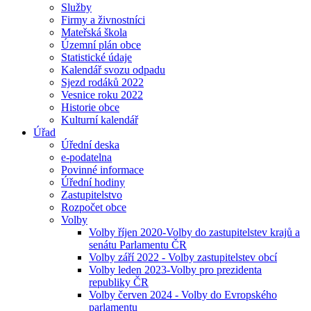
Služby
Firmy a živnostníci
Mateřská škola
Územní plán obce
Statistické údaje
Kalendář svozu odpadu
Sjezd rodáků 2022
Vesnice roku 2022
Historie obce
Kulturní kalendář
Úřad
Úřední deska
e-podatelna
Povinné informace
Úřední hodiny
Zastupitelstvo
Rozpočet obce
Volby
Volby říjen 2020-Volby do zastupitelstev krajů a
senátu Parlamentu ČR
Volby září 2022 - Volby zastupitelstev obcí
Volby leden 2023-Volby pro prezidenta
republiky ČR
Volby červen 2024 - Volby do Evropského
parlamentu