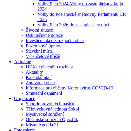
Volby říjen 2024-Volby do zastupitelstev krajů
2024
Volby do Poslanecké sněmovny Parlamentu ČR
2025
Volby říjen 2026 do zastupitelstev obcí
Životní situace
Uskutečněné dotace
Investiční akce z rozpočtu obce
Pozemkové úpravy
Stavební místa
Víceúčelové hřiště
Aktuálně
Hlášení obecního rozhlasu
Aktuality
Kalendář akcí
Zpravodaj obce
Informace pro občany Koronavirus COVID-19
Smuteční oznámení
Organizace
Sbor dobrovolných hasičů
Tělovýchovná jednota Sokol
Myslivecké sdružení
Občanské sdružení Óježďák
Místní Agenda 21
Fotogalerie