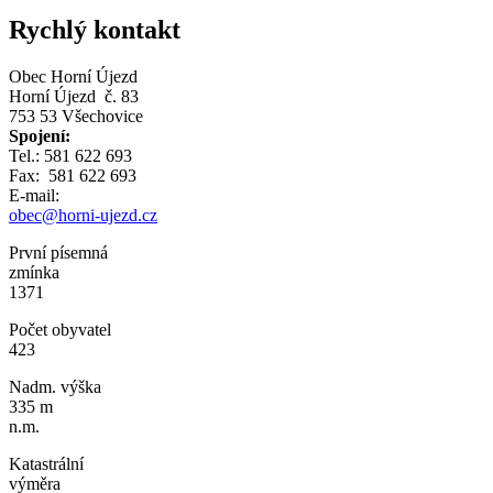
Rychlý kontakt
Obec Horní Újezd
Horní Újezd č. 83
753 53 Všechovice
Spojení:
Tel.: 581 622 693
Fax: 581 622 693
E-mail:
obec@horni-ujezd.cz
První písemná
zmínka
1371
Počet obyvatel
423
Nadm. výška
335 m
n.m.
Katastrální
výměra