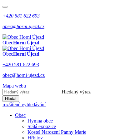
+420 581 622 693
obec@horni-ujezd.cz
Obec
Horní Újezd
Obec
Horní Újezd
+420 581 622 693
obec@horni-ujezd.cz
Mapa webu
Hledaný výraz
Hledat
rozšířené vyhledávání
Obec
Hymna obce
Stálá expozice
Kostel Narození Panny Marie
Hřbitov